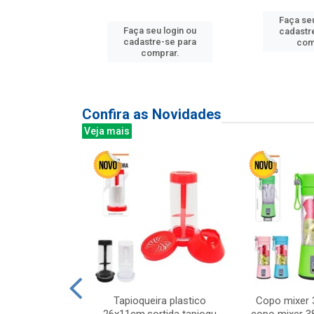
Faça seu
u login ou
Faça seu login ou
cadastr
e-se para
cadastre-se para
com
prar.
comprar.
Confira as Novidades
Veja mais
mesa cer 18cm
Tapioqueira plastico
Copo mixer 