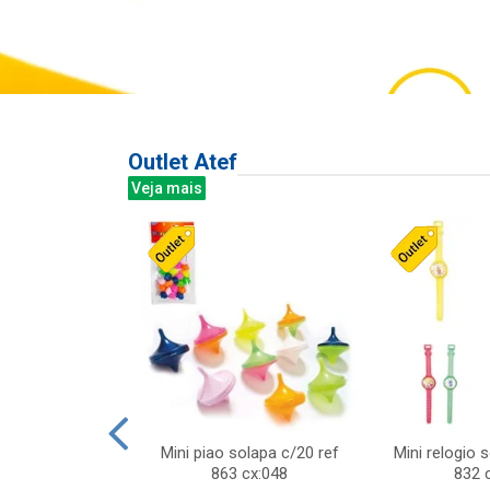
Outlet Atef
Veja mais
last c/div
Mini piao solapa c/20 ref
Mini relogio 
m ursinhos sor
863 cx:048
832 