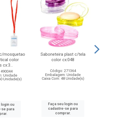
 c/mosquetao
Saboneteira plast c/tela
Prato plas
tical color
color cx:048
colorido
 cx:3...
Código: 271364
Código:
 490044
Embalagem: Unidade
Embalagem
: Unidade
Caixa Com: 48 Unidade(s)
Caixa Com: 4
60 Unidade(s)
Faça seu login ou
Faça seu 
 login ou
cadastre-se para
cadastre
-se para
comprar.
comp
rar.