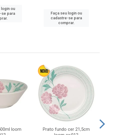
 login ou
Faça seu login ou
Faça seu 
-se para
cadastre-se para
cadastre
rar.
comprar.
comp
 500ml loom
Prato fundo cer 21,5cm
Prato raso c