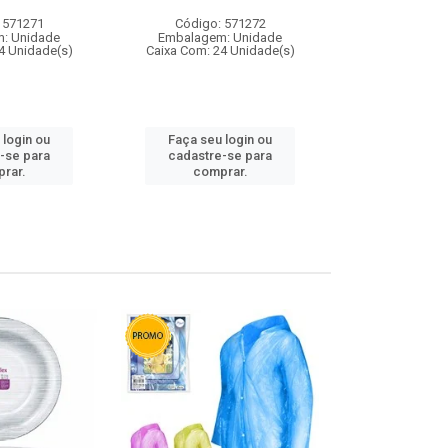
 571271
Código: 571272
Código:
: Unidade
Embalagem: Unidade
Embalagem
4 Unidade(s)
Caixa Com: 24 Unidade(s)
Caixa Com: 4
 login ou
Faça seu login ou
Faça seu 
-se para
cadastre-se para
cadastre
rar.
comprar.
comp