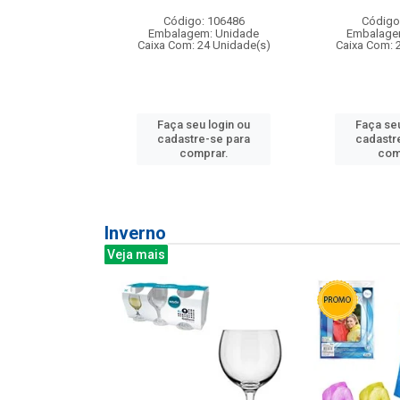
:240
Código: 106486
Código
: 275814
Embalagem: Unidade
Embalage
m: Unidade
Caixa Com: 24 Unidade(s)
Caixa Com: 
240 Unidade(s)
Faça seu login ou
Faça seu
u login ou
cadastre-se para
cadastr
e-se para
comprar.
com
prar.
Inverno
Veja mais