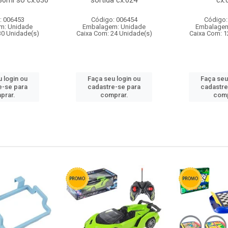
80ml so cx:030
sortida cx:024
cx:
: 006453
Código: 006454
Código:
m: Unidade
Embalagem: Unidade
Embalagem
30 Unidade(s)
Caixa Com: 24 Unidade(s)
Caixa Com: 1
 login ou
Faça seu login ou
Faça seu
e-se para
cadastre-se para
cadastre
prar.
comprar.
comp