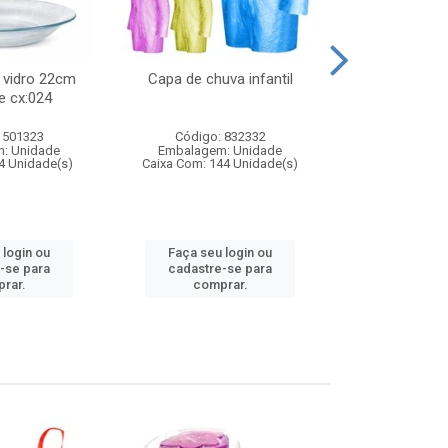
 vidro 22cm
Capa de chuva infantil
Jg prato fun
e cx:024
diam
 501323
Código: 832332
Código:
: Unidade
Embalagem: Unidade
Embalagem
4 Unidade(s)
Caixa Com: 144 Unidade(s)
Caixa Com: 6
 login ou
Faça seu login ou
Faça seu 
-se para
cadastre-se para
cadastre
rar.
comprar.
comp