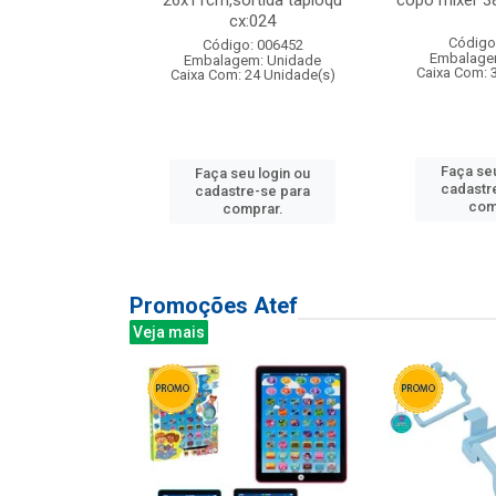
s cx:012
26x11cm,sortida tapioqu
copo mixer 3
cx:024
: 135177
Código
Código: 006452
m: Unidade
Embalage
Embalagem: Unidade
12 Unidade(s)
Caixa Com: 
Caixa Com: 24 Unidade(s)
u login ou
Faça seu
Faça seu login ou
e-se para
cadastr
cadastre-se para
prar.
com
comprar.
Promoções Atef
Veja mais