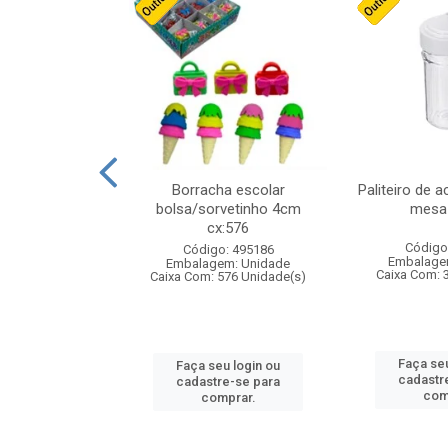
stico n.4 12cm
Borracha escolar
Paliteiro de a
bolsa/sorvetinho 4cm
mesa 
cx:576
: 940550
Código
Código: 495186
m: Unidade
Embalage
Embalagem: Unidade
24 Unidade(s)
Caixa Com: 
Caixa Com: 576 Unidade(s)
u login ou
Faça seu
Faça seu login ou
e-se para
cadastr
cadastre-se para
prar.
com
comprar.