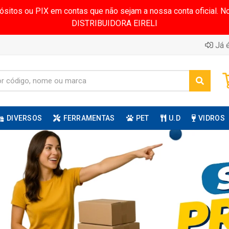
pósitos ou PIX em contas que não sejam a nossa conta oficial.
DISTRIBUIDORA EIRELI
Já é
DIVERSOS
FERRAMENTAS
PET
U.D
VIDROS