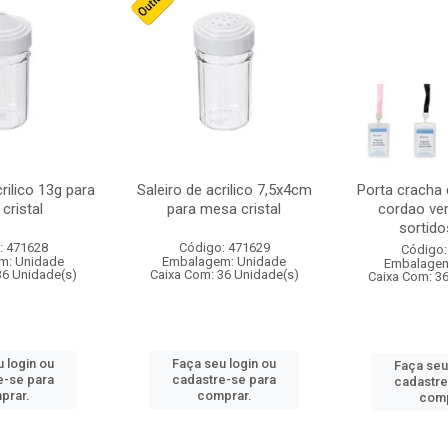
crilico 13g para
Saleiro de acrilico 7,5x4cm
Porta cracha
cristal
para mesa cristal
cordao ver
sortidos
: 471628
Código: 471629
Código:
m: Unidade
Embalagem: Unidade
Embalagem
36 Unidade(s)
Caixa Com: 36 Unidade(s)
Caixa Com: 3
 login ou
Faça seu login ou
Faça seu
e-se para
cadastre-se para
cadastre
prar.
comprar.
comp