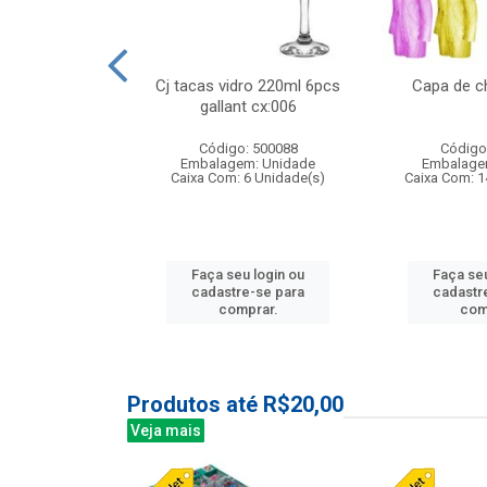
 vidro 23,5cm
Cj tacas vidro 220ml 6pcs
Capa de c
etala cx:024
gallant cx:006
: 503788
Código: 500088
Código
m: Unidade
Embalagem: Unidade
Embalage
24 Unidade(s)
Caixa Com: 6 Unidade(s)
Caixa Com: 1
u login ou
Faça seu login ou
Faça seu
e-se para
cadastre-se para
cadastr
prar.
comprar.
com
Produtos até R$20,00
Veja mais