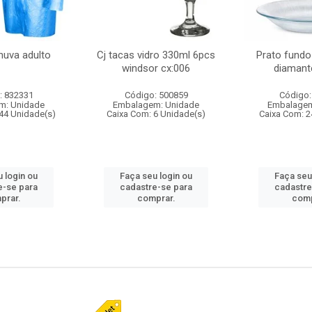
huva adulto
Cj tacas vidro 330ml 6pcs
Prato fundo
windsor cx:006
diamant
: 832331
Código: 500859
Código:
m: Unidade
Embalagem: Unidade
Embalagem
44 Unidade(s)
Caixa Com: 6 Unidade(s)
Caixa Com: 2
 login ou
Faça seu login ou
Faça seu
e-se para
cadastre-se para
cadastre
prar.
comprar.
comp