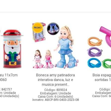
peu 11x7cm
Boneca amy patinadora
Boia espag
0060
interativa danca, luz e
sortidas 
musica present...
: 842737
Código:
Código: 839324
m: Unidade
Embalagem
Embalagem: Unidade
60 Unidade(s)
Caixa Com: 6
Caixa Com: 6 Unidade(s)
Inmetro: ABCP-BRI-0403-2023-08