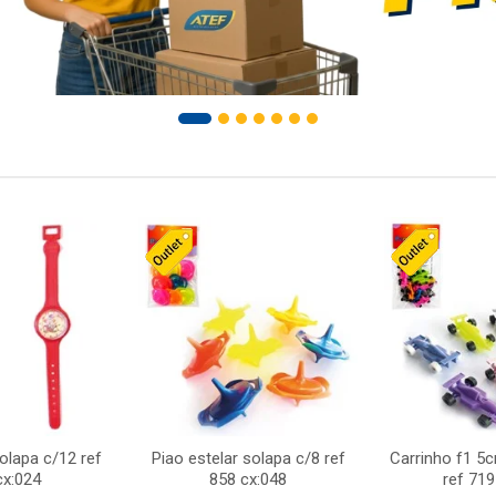
solapa c/12 ref
Piao estelar solapa c/8 ref
Carrinho f1 5
cx:024
858 cx:048
ref 719