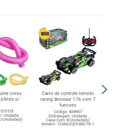
uete cores
Carro de controle remoto
Torre de equi
1,65mts s/
racing dinosaur 1:16 com 7
discos – jogo 
funcoes
em fa
 075133
Código: 838907
Código:
: Unidade
Embalagem: Unidade
Embalagem
0 Unidade(s)
Caixa Com: 8 Unidade(s)
Caixa Com: 4
Inmetro: 12444/2025-BRI-TR-1
Inmetro: ABCP-B