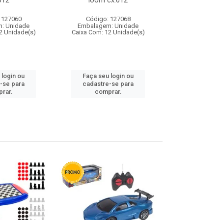
012
loom cx:012
cx:
 127060
Código: 127068
Código:
: Unidade
Embalagem: Unidade
Embalagem
2 Unidade(s)
Caixa Com: 12 Unidade(s)
Caixa Com: 1
 login ou
Faça seu login ou
Faça seu 
-se para
cadastre-se para
cadastre
rar.
comprar.
comp