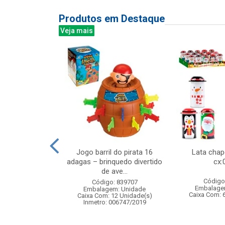
Produtos em Destaque
Veja mais
bra-gelo do
Jogo barril do pirata 16
Lata cha
 infantil
adagas – brinquedo divertido
cx:
de ave...
: 842598
Código
Código: 839707
m: Unidade
Embalage
Embalagem: Unidade
24 Unidade(s)
Caixa Com: 
Caixa Com: 12 Unidade(s)
006747/2019
Inmetro: 006747/2019