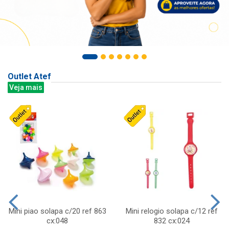
Outlet Atef
Veja mais
Mini piao solapa c/20 ref 863
Mini relogio solapa c/12 ref
cx:048
832 cx:024