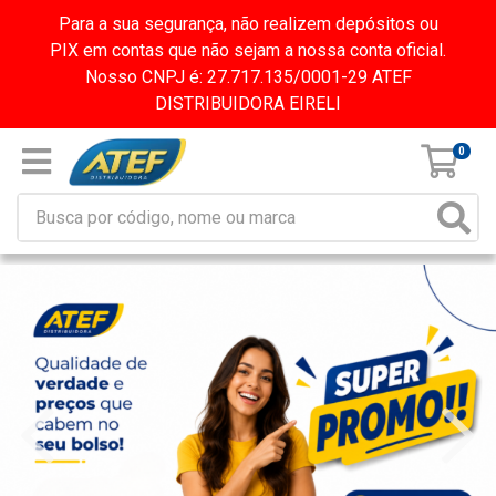
Para a sua segurança, não realizem depósitos ou
PIX em contas que não sejam a nossa conta oficial.
Nosso CNPJ é: 27.717.135/0001-29 ATEF
DISTRIBUIDORA EIRELI
0