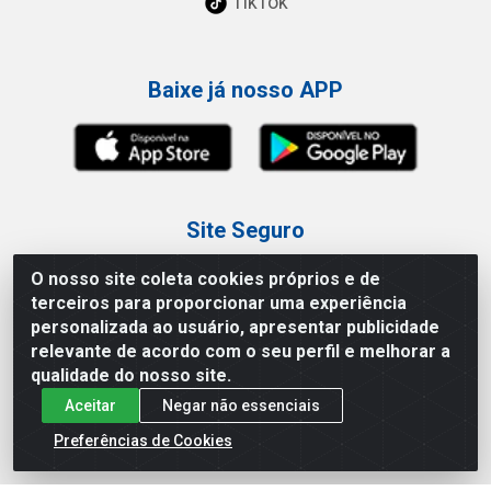
TikTok
Baixe já nosso APP
Site Seguro
O nosso site coleta cookies próprios e de
terceiros para proporcionar uma experiência
personalizada ao usuário, apresentar publicidade
relevante de acordo com o seu perfil e melhorar a
Loja / Showroom
qualidade do nosso site.
Aceitar
Negar não essenciais
Tel.: (11) 3227-0546
Av Vautier, 587/597 - Pari - São Paulo/SP
Preferências de Cookies