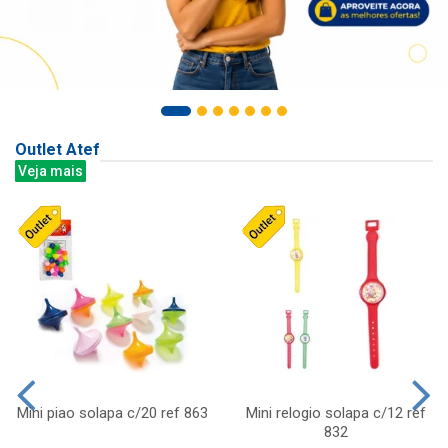
Outlet Atef
Veja mais
Mini piao solapa c/20 ref 863
Mini relogio solapa c/12 ref
832