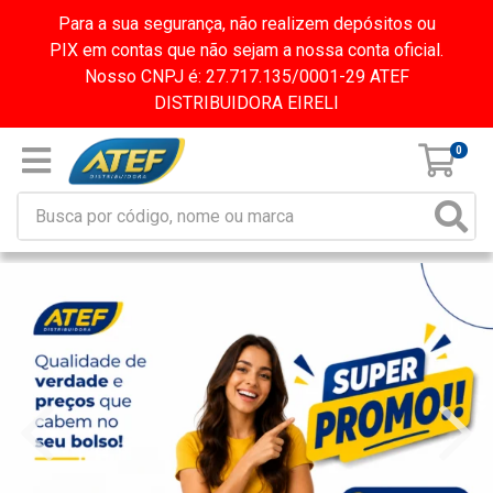
Para a sua segurança, não realizem depósitos ou
PIX em contas que não sejam a nossa conta oficial.
Nosso CNPJ é: 27.717.135/0001-29 ATEF
DISTRIBUIDORA EIRELI
0