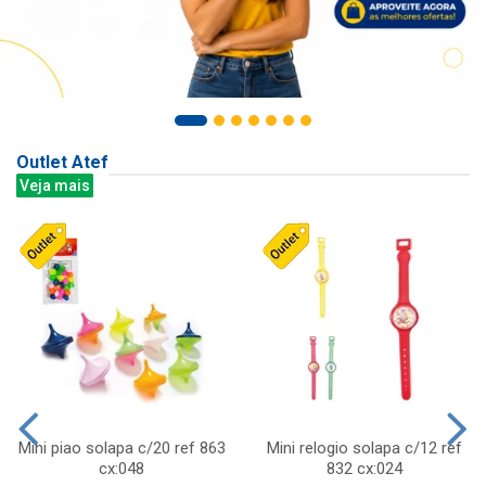
Outlet Atef
Veja mais
Mini piao solapa c/20 ref 863
Mini relogio solapa c/12 ref
cx:048
832 cx:024