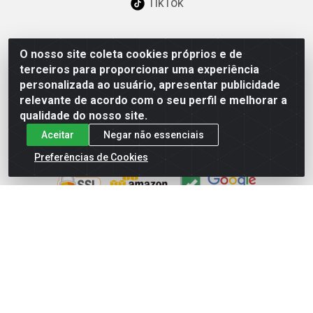
TikTok
O nosso site coleta cookies próprios e de
Baixe já nosso APP
terceiros para proporcionar uma experiência
personalizada ao usuário, apresentar publicidade
relevante de acordo com o seu perfil e melhorar a
qualidade do nosso site.
Aceitar
Negar não essenciais
Site Seguro
Preferências de Cookies
Loja / Showroom
Tel.: (11) 3227-0546
Av Vautier, 587/597 - Pari - São Paulo/SP