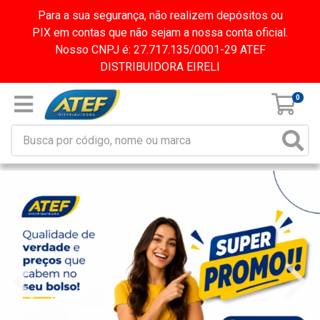
Para a sua segurança, não realizem depósitos ou
PIX em contas que não sejam a nossa conta oficial.
Nosso CNPJ é: 27.717.135/0001-29 ATEF
DISTRIBUIDORA EIRELI
0