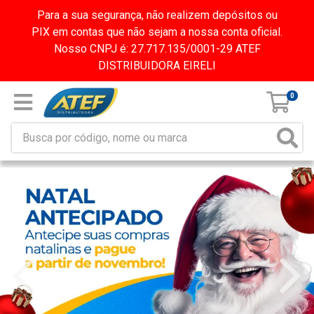
Para a sua segurança, não realizem depósitos ou
PIX em contas que não sejam a nossa conta oficial.
Nosso CNPJ é: 27.717.135/0001-29 ATEF
DISTRIBUIDORA EIRELI
0