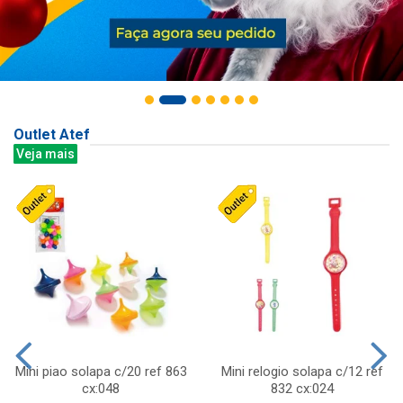
Outlet Atef
Veja mais
Mini piao solapa c/20 ref 863
Mini relogio solapa c/12 ref
cx:048
832 cx:024