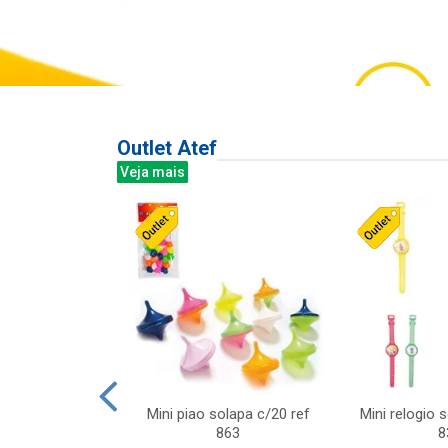
Outlet Atef
Veja mais
last c/div
Mini piao solapa c/20 ref
Mini relogio 
m ursinhos sor
863
8