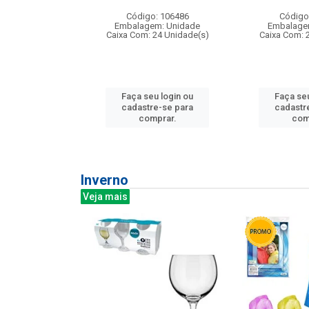
: 275814
Código: 106486
Código
m: Unidade
Embalagem: Unidade
Embalage
240 Unidade(s)
Caixa Com: 24 Unidade(s)
Caixa Com: 
u login ou
Faça seu login ou
Faça seu
e-se para
cadastre-se para
cadastr
prar.
comprar.
com
Inverno
Veja mais