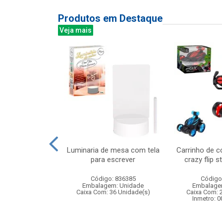
Produtos em Destaque
Veja mais
 closet style
Luminaria de mesa com tela
Carrinho de c
neca de moda
para escrever
crazy flip s
pas e a...
Código: 836385
Código
: 841293
Embalagem: Unidade
Embalage
m: Unidade
Caixa Com: 36 Unidade(s)
Caixa Com: 
24 Unidade(s)
Inmetro: 
008728/2019