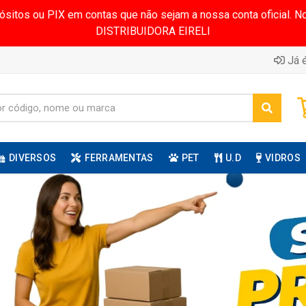
pósitos ou PIX em contas que não sejam a nossa conta oficial.
DISTRIBUIDORA EIRELI
Já é
DIVERSOS
FERRAMENTAS
PET
U.D
VIDROS