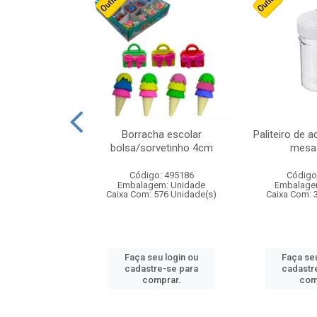
cores sortidas
Borracha escolar
Paliteiro de a
ref 130s
bolsa/sorvetinho 4cm
mesa 
: 826147
Código: 495186
Código
m: Unidade
Embalagem: Unidade
Embalage
160 Unidade(s)
Caixa Com: 576 Unidade(s)
Caixa Com: 
u login ou
Faça seu login ou
Faça seu
e-se para
cadastre-se para
cadastr
prar.
comprar.
com