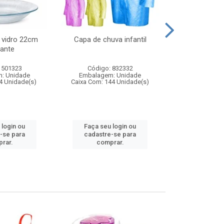
 vidro 22cm
Capa de chuva infantil
Jg prato fun
ante
diam
 501323
Código: 832332
Código:
: Unidade
Embalagem: Unidade
Embalagem
4 Unidade(s)
Caixa Com: 144 Unidade(s)
Caixa Com: 6
 login ou
Faça seu login ou
Faça seu 
-se para
cadastre-se para
cadastre
rar.
comprar.
comp