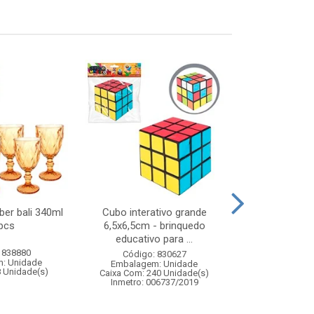
ber bali 340ml
Cubo interativo grande
Boia espag
pcs
6,5x6,5cm - brinquedo
sortidas 1
educativo para ...
 838880
Código:
Código: 830627
: Unidade
Embalagem
Embalagem: Unidade
8 Unidade(s)
Caixa Com: 6
Caixa Com: 240 Unidade(s)
Inmetro: 006737/2019