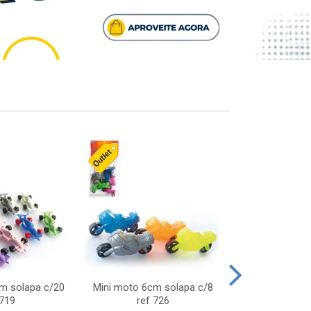
cm solapa c/20
Mini moto 6cm solapa c/8
Giro helice so
 719
ref 726
75