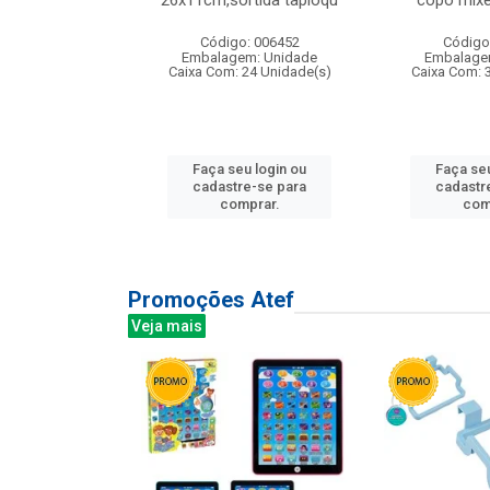
irios
26x11cm,sortida tapioqu
copo mixe
: 135177
Código: 006452
Código
m: Unidade
Embalagem: Unidade
Embalage
12 Unidade(s)
Caixa Com: 24 Unidade(s)
Caixa Com: 
u login ou
Faça seu login ou
Faça seu
e-se para
cadastre-se para
cadastr
prar.
comprar.
com
Promoções Atef
Veja mais