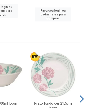
 login ou
Faça seu 
Faça seu login ou
-se para
cadastre
cadastre-se para
rar.
comp
comprar.
 500ml loom
Prato fundo cer 21,5cm
Prato raso c