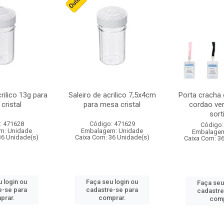
crilico 13g para
Saleiro de acrilico 7,5x4cm
Porta cracha
cristal
para mesa cristal
cordao ver
sort
: 471628
Código: 471629
Código:
m: Unidade
Embalagem: Unidade
Embalagem
36 Unidade(s)
Caixa Com: 36 Unidade(s)
Caixa Com: 3
 login ou
Faça seu login ou
Faça seu
e-se para
cadastre-se para
cadastre
prar.
comprar.
comp