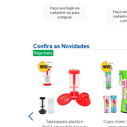
Faça seu login ou
Faça seu
u login ou
cadastre-se para
cadastr
e-se para
comprar.
com
prar.
Confira as Novidades
Veja mais
mesa cer 18cm
Tapioqueira plastico
Copo mixer 