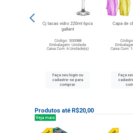
o raso 25,5cm
Cj tacas vidro 220ml 6pcs
Capa de c
e petala
gallant
: 503787
Código: 500088
Código
m: Unidade
Embalagem: Unidade
Embalage
24 Unidade(s)
Caixa Com: 6 Unidade(s)
Caixa Com: 1
u login ou
Faça seu login ou
Faça seu
e-se para
cadastre-se para
cadastr
prar.
comprar.
com
Produtos até R$20,00
Veja mais