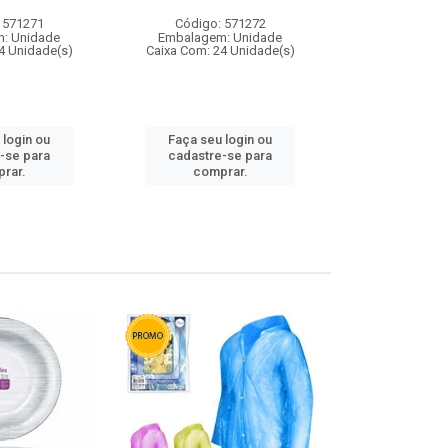
 571271
Código: 571272
Código:
: Unidade
Embalagem: Unidade
Embalagem
4 Unidade(s)
Caixa Com: 24 Unidade(s)
Caixa Com: 4
 login ou
Faça seu login ou
Faça seu 
-se para
cadastre-se para
cadastre
rar.
comprar.
comp