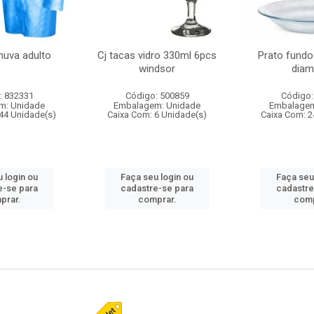
huva adulto
Cj tacas vidro 330ml 6pcs
Prato fundo
windsor
diam
: 832331
Código: 500859
Código:
m: Unidade
Embalagem: Unidade
Embalagem
44 Unidade(s)
Caixa Com: 6 Unidade(s)
Caixa Com: 2
 login ou
Faça seu login ou
Faça seu
e-se para
cadastre-se para
cadastre
prar.
comprar.
comp