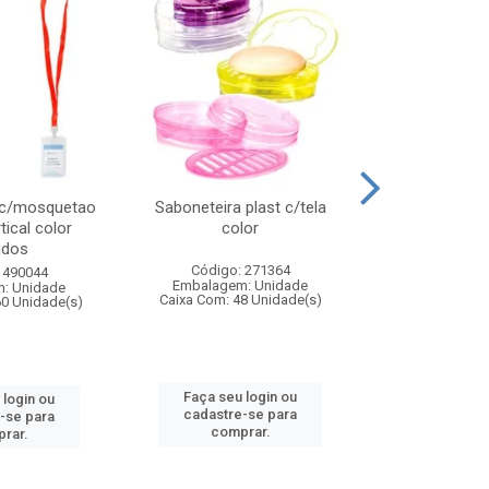
 c/mosquetao
Saboneteira plast c/tela
Prato plas
tical color
color
colo
idos
Código: 271364
Código:
 490044
Embalagem: Unidade
Embalagem
: Unidade
Caixa Com: 48 Unidade(s)
Caixa Com: 4
60 Unidade(s)
Faça seu login ou
Faça seu 
 login ou
cadastre-se para
cadastre
-se para
comprar.
comp
rar.