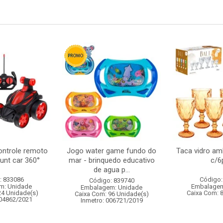
ontrole remoto
Jogo water game fundo do
Taca vidro am
tunt car 360°
mar - brinquedo educativo
c/6
de agua p...
: 833086
Código:
Código: 839740
m: Unidade
Embalagem
Embalagem: Unidade
24 Unidade(s)
Caixa Com: 
Caixa Com: 96 Unidade(s)
004862/2021
Inmetro: 006721/2019