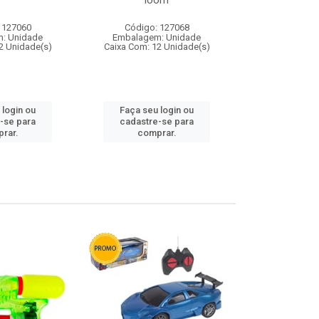
loom
 127060
Código: 127068
Código:
: Unidade
Embalagem: Unidade
Embalagem
2 Unidade(s)
Caixa Com: 12 Unidade(s)
Caixa Com: 1
 login ou
Faça seu login ou
Faça seu 
-se para
cadastre-se para
cadastre
rar.
comprar.
comp