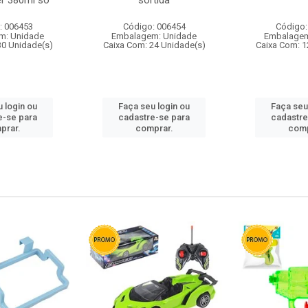
r 380ml so
sortida
: 006453
Código: 006454
Código:
m: Unidade
Embalagem: Unidade
Embalagem
30 Unidade(s)
Caixa Com: 24 Unidade(s)
Caixa Com: 1
 login ou
Faça seu login ou
Faça seu
e-se para
cadastre-se para
cadastre
prar.
comprar.
comp