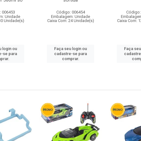
r 380ml so
sortida
: 006453
Código: 006454
Código:
m: Unidade
Embalagem: Unidade
Embalagem
30 Unidade(s)
Caixa Com: 24 Unidade(s)
Caixa Com: 1
 login ou
Faça seu login ou
Faça seu
e-se para
cadastre-se para
cadastre
prar.
comprar.
comp