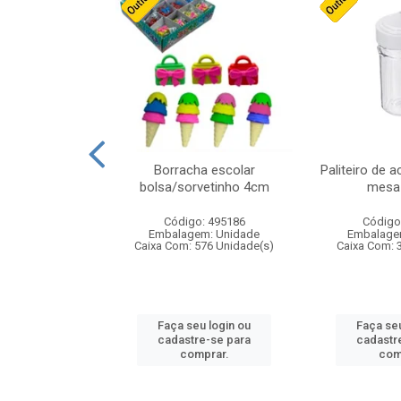
stico n.4 12cm
Borracha escolar
Paliteiro de a
bolsa/sorvetinho 4cm
mesa 
: 940550
Código: 495186
Código
m: Unidade
Embalagem: Unidade
Embalage
24 Unidade(s)
Caixa Com: 576 Unidade(s)
Caixa Com: 
u login ou
Faça seu login ou
Faça seu
e-se para
cadastre-se para
cadastr
prar.
comprar.
com