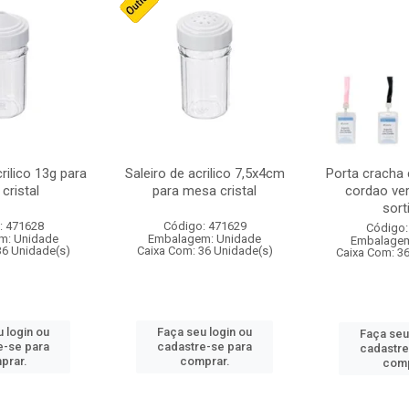
crilico 13g para
Saleiro de acrilico 7,5x4cm
Porta cracha
cristal
para mesa cristal
cordao ver
sort
: 471628
Código: 471629
Código:
m: Unidade
Embalagem: Unidade
Embalagem
36 Unidade(s)
Caixa Com: 36 Unidade(s)
Caixa Com: 3
 login ou
Faça seu login ou
Faça seu
e-se para
cadastre-se para
cadastre
prar.
comprar.
comp