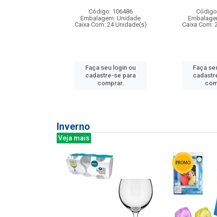
: 275814
Código: 106486
Código
m: Unidade
Embalagem: Unidade
Embalage
240 Unidade(s)
Caixa Com: 24 Unidade(s)
Caixa Com: 
u login ou
Faça seu login ou
Faça seu
e-se para
cadastre-se para
cadastr
prar.
comprar.
com
Inverno
Veja mais