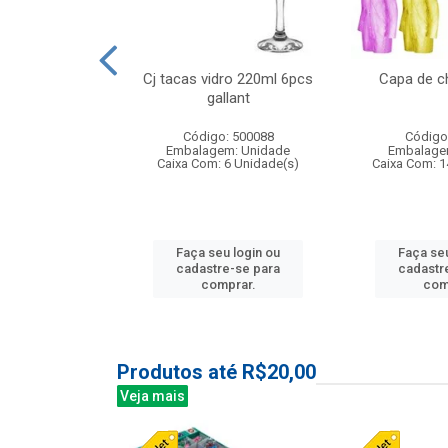
o raso 25,5cm
Cj tacas vidro 220ml 6pcs
Capa de c
e petala
gallant
: 503787
Código: 500088
Código
m: Unidade
Embalagem: Unidade
Embalage
24 Unidade(s)
Caixa Com: 6 Unidade(s)
Caixa Com: 1
u login ou
Faça seu login ou
Faça seu
e-se para
cadastre-se para
cadastr
prar.
comprar.
com
Produtos até R$20,00
Veja mais