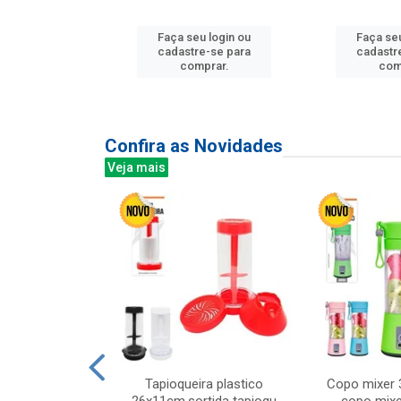
u login ou
Faça seu login ou
Faça seu
e-se para
cadastre-se para
cadastr
prar.
comprar.
com
Confira as Novidades
Veja mais
mesa cer 18cm
Tapioqueira plastico
Copo mixer 