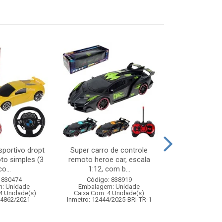
sportivo dropt
Super carro de controle
Balanca dig
to simples (3
remoto heroe car, escala
plas
o...
1:12, com b...
Código:
 830474
Código: 838919
Embalagem
: Unidade
Embalagem: Unidade
Caixa Com: 2
4 Unidade(s)
Caixa Com: 4 Unidade(s)
04862/2021
Inmetro: 12444/2025-BRI-TR-1