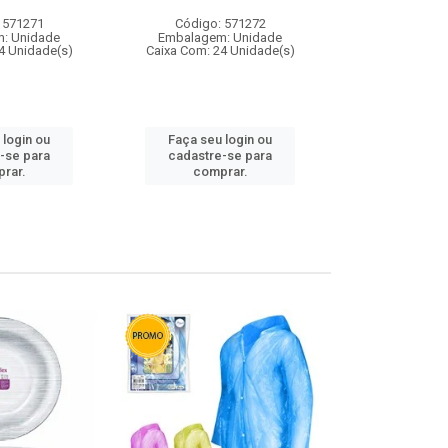
 571271
Código: 571272
Código:
: Unidade
Embalagem: Unidade
Embalagem
4 Unidade(s)
Caixa Com: 24 Unidade(s)
Caixa Com: 4
 login ou
Faça seu login ou
Faça seu 
-se para
cadastre-se para
cadastre
rar.
comprar.
comp