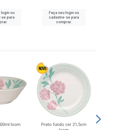
Faça seu 
 login ou
Faça seu login ou
cadastre
-se para
cadastre-se para
comp
rar.
comprar.
 500ml loom
Prato fundo cer 21,5cm
Prato raso c