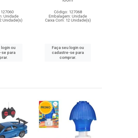
loom
 127060
Código: 127068
Código:
: Unidade
Embalagem: Unidade
Embalagem
2 Unidade(s)
Caixa Com: 12 Unidade(s)
Caixa Com: 1
 login ou
Faça seu login ou
Faça seu 
-se para
cadastre-se para
cadastre
rar.
comprar.
comp