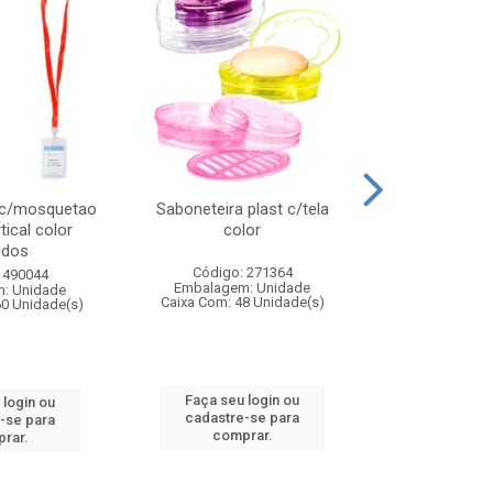
 c/mosquetao
Saboneteira plast c/tela
Prato plas
tical color
color
colo
idos
Código: 271364
Código:
 490044
Embalagem: Unidade
Embalagem
: Unidade
Caixa Com: 48 Unidade(s)
Caixa Com: 4
60 Unidade(s)
Faça seu login ou
Faça seu 
 login ou
cadastre-se para
cadastre
-se para
comprar.
comp
rar.