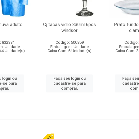
huva adulto
Cj tacas vidro 330ml 6pcs
Prato fundo
windsor
diam
: 832331
Código: 500859
Código:
m: Unidade
Embalagem: Unidade
Embalagem
44 Unidade(s)
Caixa Com: 6 Unidade(s)
Caixa Com: 2
 login ou
Faça seu login ou
Faça seu
e-se para
cadastre-se para
cadastre
prar.
comprar.
comp