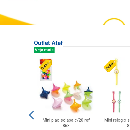
Outlet Atef
Veja mais
last c/div
Mini piao solapa c/20 ref
Mini relogio 
m ursinhos sor
863
8