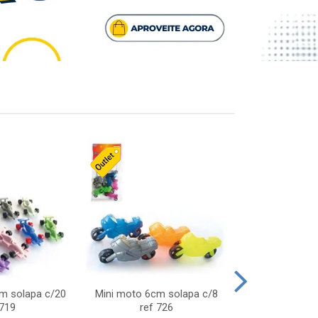
cm solapa c/20
Mini moto 6cm solapa c/8
Giro helice so
 719
ref 726
75