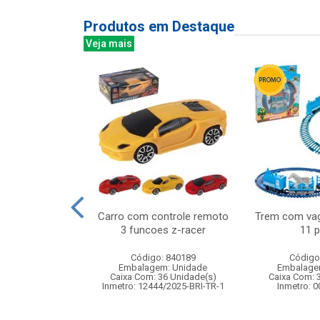
Produtos em Destaque
Veja mais
aranha desce
Carro com controle remoto
Trem com vag
m silicone
3 funcoes z-racer
11 
: 842207
Código: 840189
Código
m: Unidade
Embalagem: Unidade
Embalage
120 Unidade(s)
Caixa Com: 36 Unidade(s)
Caixa Com: 
005527/2020
Inmetro: 12444/2025-BRI-TR-1
Inmetro: 