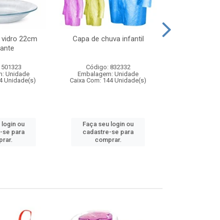
 vidro 22cm
Capa de chuva infantil
Jg prato fun
ante
diam
 501323
Código: 832332
Código:
: Unidade
Embalagem: Unidade
Embalagem
4 Unidade(s)
Caixa Com: 144 Unidade(s)
Caixa Com: 6
 login ou
Faça seu login ou
Faça seu 
-se para
cadastre-se para
cadastre
rar.
comprar.
comp