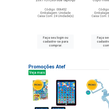
irios
26x11cm,sortida tapioqu
copo mixe
: 135177
Código: 006452
Código
m: Unidade
Embalagem: Unidade
Embalage
12 Unidade(s)
Caixa Com: 24 Unidade(s)
Caixa Com: 
u login ou
Faça seu login ou
Faça seu
e-se para
cadastre-se para
cadastr
prar.
comprar.
com
Promoções Atef
Veja mais