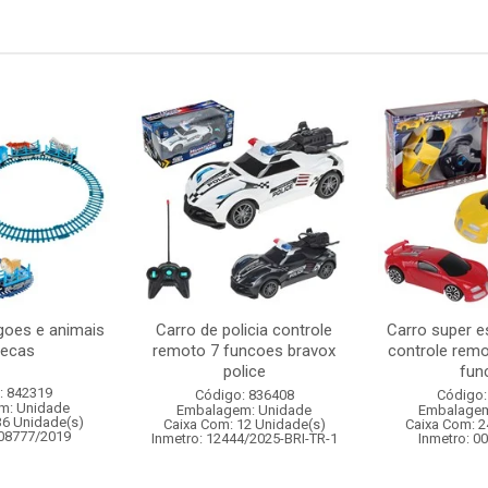
oes e animais
Carro de policia controle
Carro super e
pecas
remoto 7 funcoes bravox
controle remo
police
func
: 842319
Código: 836408
Código:
m: Unidade
Embalagem: Unidade
Embalagem
36 Unidade(s)
Caixa Com: 12 Unidade(s)
Caixa Com: 2
008777/2019
Inmetro: 12444/2025-BRI-TR-1
Inmetro: 0