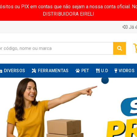
pósitos ou PIX em contas que não sejam a nossa conta oficial.
DISTRIBUIDORA EIRELI
Já é
DIVERSOS
FERRAMENTAS
PET
U.D
VIDROS