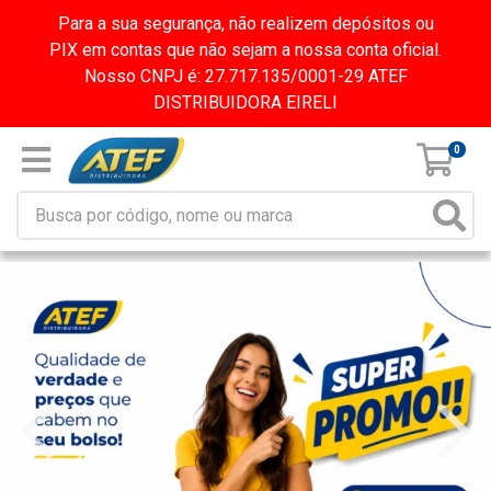
Para a sua segurança, não realizem depósitos ou
PIX em contas que não sejam a nossa conta oficial.
Nosso CNPJ é: 27.717.135/0001-29 ATEF
DISTRIBUIDORA EIRELI
0