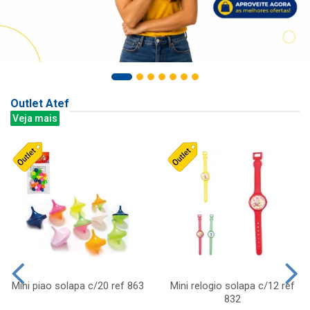
Outlet Atef
Veja mais
Mini piao solapa c/20 ref 863
Mini relogio solapa c/12 ref
832