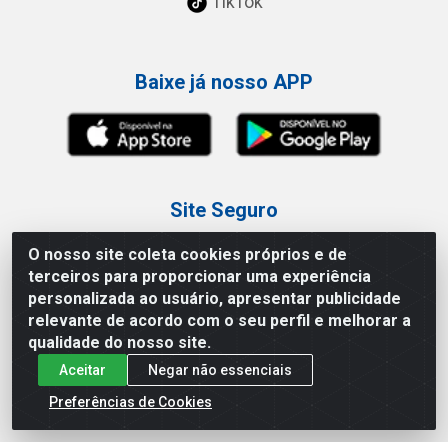
TikTok
Baixe já nosso APP
Site Seguro
O nosso site coleta cookies próprios e de
terceiros para proporcionar uma experiência
personalizada ao usuário, apresentar publicidade
relevante de acordo com o seu perfil e melhorar a
Loja / Showroom
qualidade do nosso site.
Aceitar
Negar não essenciais
Tel.: (11) 3227-0546
Av Vautier, 587/597 - Pari - São Paulo/SP
Preferências de Cookies