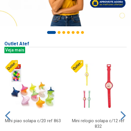
Outlet Atef
Veja mais
Mini piao solapa c/20 ref 863
Mini relogio solapa c/12 ref
832