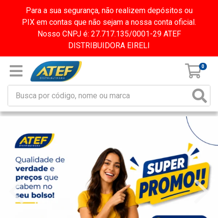
Para a sua segurança, não realizem depósitos ou
PIX em contas que não sejam a nossa conta oficial.
Nosso CNPJ é: 27.717.135/0001-29 ATEF
DISTRIBUIDORA EIRELI
0