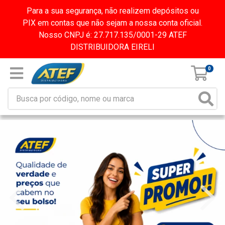
Para a sua segurança, não realizem depósitos ou
PIX em contas que não sejam a nossa conta oficial.
Nosso CNPJ é: 27.717.135/0001-29 ATEF
DISTRIBUIDORA EIRELI
0