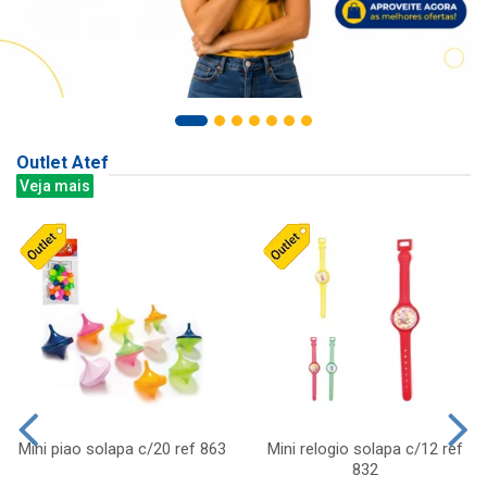
Outlet Atef
Veja mais
Mini piao solapa c/20 ref 863
Mini relogio solapa c/12 ref
832