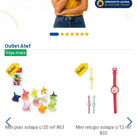
Outlet Atef
Veja mais
Mini piao solapa c/20 ref 863
Mini relogio solapa c/12 ref
832