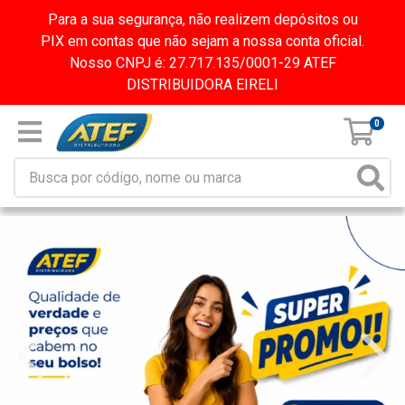
Para a sua segurança, não realizem depósitos ou
PIX em contas que não sejam a nossa conta oficial.
Nosso CNPJ é: 27.717.135/0001-29 ATEF
DISTRIBUIDORA EIRELI
0