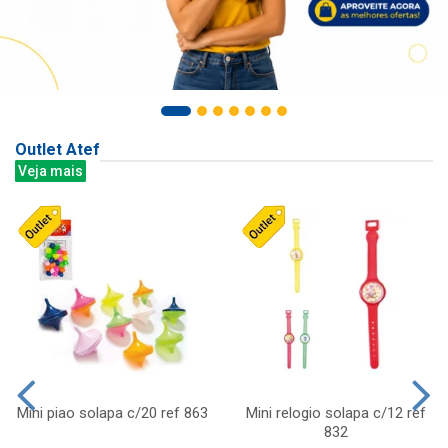
Outlet Atef
Veja mais
Mini piao solapa c/20 ref 863
Mini relogio solapa c/12 ref
832