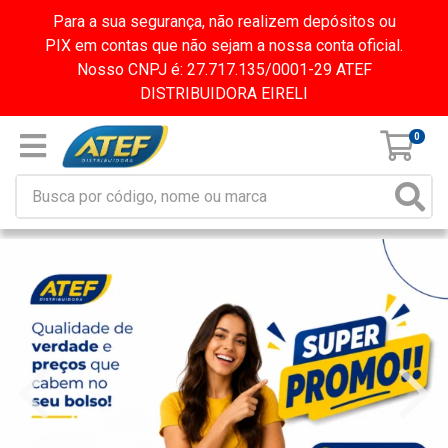
Para a sua segurança, não realizem depósitos ou
PIX em contas que não sejam a nossa conta oficial.
Nosso CNPJ é: 27.717.135/0001-29 ATEF
DISTRIBUIDORA EIRELI
0