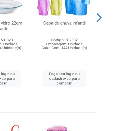
 vidro 22cm
Capa de chuva infantil
Jg prato fun
ante
diam
 501323
Código: 832332
Código:
: Unidade
Embalagem: Unidade
Embalagem
4 Unidade(s)
Caixa Com: 144 Unidade(s)
Caixa Com: 6
 login ou
Faça seu login ou
Faça seu 
-se para
cadastre-se para
cadastre
rar.
comprar.
comp