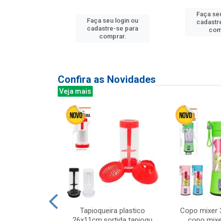
Faça seu
u login ou
Faça seu login ou
cadastr
e-se para
cadastre-se para
com
prar.
comprar.
Confira as Novidades
Veja mais
mesa cer 18cm
Tapioqueira plastico
Copo mixer 
irios
26x11cm,sortida tapioqu
copo mixe