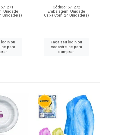
 571271
Código: 571272
Código:
: Unidade
Embalagem: Unidade
Embalagem
4 Unidade(s)
Caixa Com: 24 Unidade(s)
Caixa Com: 4
 login ou
Faça seu login ou
Faça seu 
-se para
cadastre-se para
cadastre
rar.
comprar.
comp