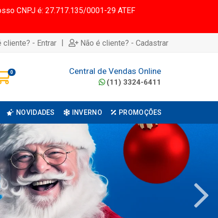
 Nosso CNPJ é: 27.717.135/0001-29 ATEF
|
 cliente? - Entrar
Não é cliente? - Cadastrar
Central de Vendas Online
0
(11) 3324-6411
NOVIDADES
INVERNO
PROMOÇÕES