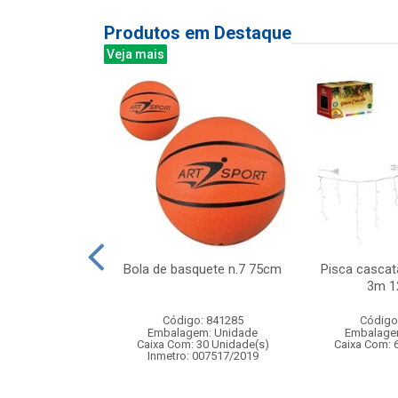
Produtos em Destaque
Veja mais
nca bolhas de
Bola de basquete n.7 75cm
Pisca cascat
abao
3m 1
: 836461
Código: 841285
Código
m: Unidade
Embalagem: Unidade
Embalage
24 Unidade(s)
Caixa Com: 30 Unidade(s)
Caixa Com: 
BRI-0404-2023-26
Inmetro: 007517/2019