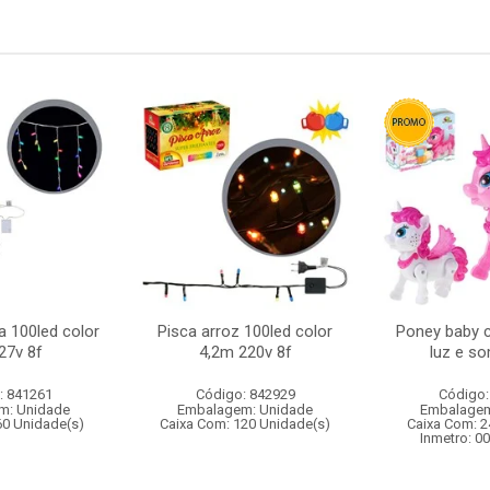
a 100led color
Pisca arroz 100led color
Poney baby 
27v 8f
4,2m 220v 8f
luz e s
: 841261
Código: 842929
Código:
m: Unidade
Embalagem: Unidade
Embalagem
60 Unidade(s)
Caixa Com: 120 Unidade(s)
Caixa Com: 2
Inmetro: 0