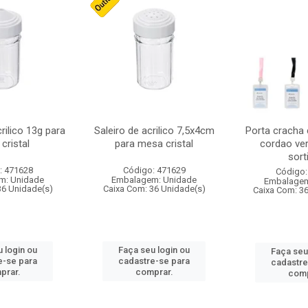
crilico 13g para
Saleiro de acrilico 7,5x4cm
Porta cracha
cristal
para mesa cristal
cordao ver
sort
: 471628
Código: 471629
Código:
m: Unidade
Embalagem: Unidade
Embalagem
36 Unidade(s)
Caixa Com: 36 Unidade(s)
Caixa Com: 3
 login ou
Faça seu login ou
Faça seu
e-se para
cadastre-se para
cadastre
prar.
comprar.
comp