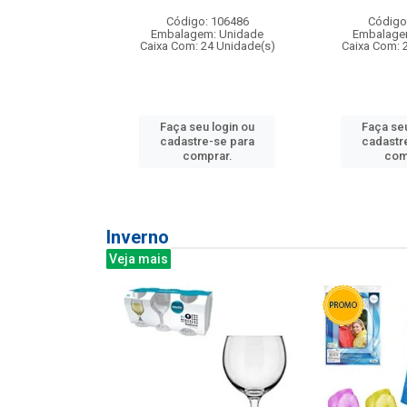
: 275814
Código: 106486
Código
m: Unidade
Embalagem: Unidade
Embalage
240 Unidade(s)
Caixa Com: 24 Unidade(s)
Caixa Com: 
u login ou
Faça seu login ou
Faça seu
e-se para
cadastre-se para
cadastr
prar.
comprar.
com
Inverno
Veja mais