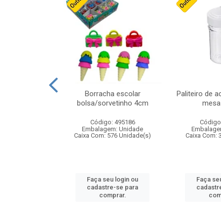
stico n.4 12cm
Borracha escolar
Paliteiro de a
bolsa/sorvetinho 4cm
mesa 
: 940550
Código: 495186
Código
m: Unidade
Embalagem: Unidade
Embalage
24 Unidade(s)
Caixa Com: 576 Unidade(s)
Caixa Com: 
u login ou
Faça seu login ou
Faça seu
e-se para
cadastre-se para
cadastr
prar.
comprar.
com