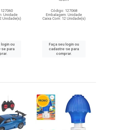
 127060
Código: 127068
Código:
: Unidade
Embalagem: Unidade
Embalagem
2 Unidade(s)
Caixa Com: 12 Unidade(s)
Caixa Com: 1
 login ou
Faça seu login ou
Faça seu 
-se para
cadastre-se para
cadastre
rar.
comprar.
comp