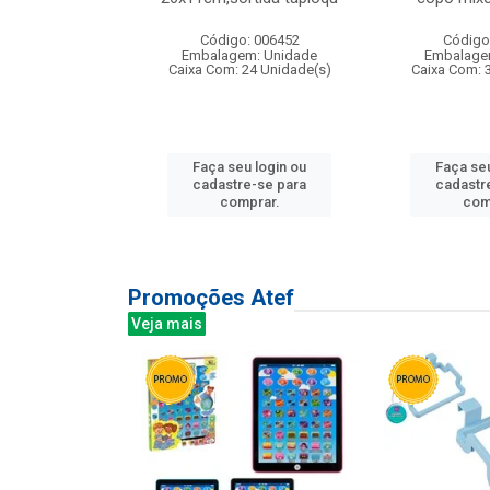
: 135177
Código: 006452
Código
m: Unidade
Embalagem: Unidade
Embalage
12 Unidade(s)
Caixa Com: 24 Unidade(s)
Caixa Com: 
u login ou
Faça seu login ou
Faça seu
e-se para
cadastre-se para
cadastr
prar.
comprar.
com
Promoções Atef
Veja mais