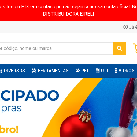
pósitos ou PIX em contas que não sejam a nossa conta oficial.
DISTRIBUIDORA EIRELI
Já é
DIVERSOS
FERRAMENTAS
PET
U.D
VIDROS