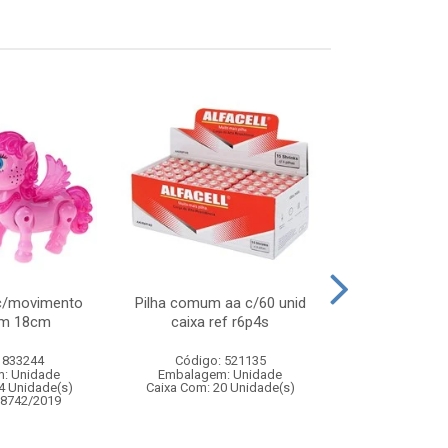
c/movimento
Pilha comum aa c/60 unid
Celular intera
om 18cm
caixa ref r6p4s
com musi
 833244
Código: 521135
Código:
: Unidade
Embalagem: Unidade
Embalagem
4 Unidade(s)
Caixa Com: 20 Unidade(s)
Caixa Com: 14
08742/2019
Inmetro: 0