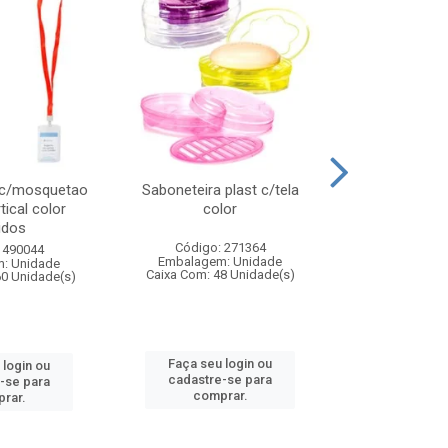
 c/mosquetao
Saboneteira plast c/tela
Prato plas
tical color
color
colo
idos
Código: 271364
Código:
 490044
Embalagem: Unidade
Embalagem
: Unidade
Caixa Com: 48 Unidade(s)
Caixa Com: 4
60 Unidade(s)
Faça seu login ou
Faça seu 
 login ou
cadastre-se para
cadastre
-se para
comprar.
comp
rar.