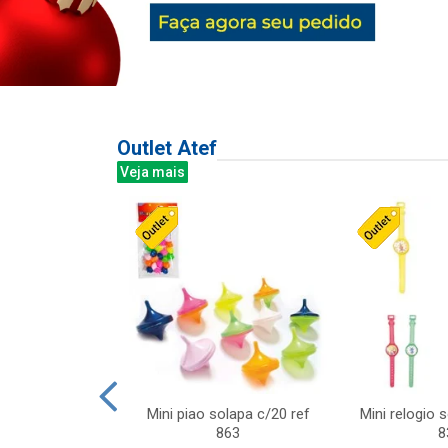
Outlet Atef
Veja mais
last c/div
Mini piao solapa c/20 ref
Mini relogio 
m ursinhos sor
863
8