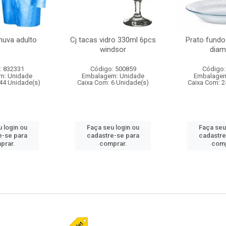
huva adulto
Cj tacas vidro 330ml 6pcs
Prato fundo
windsor
diam
: 832331
Código: 500859
Código:
m: Unidade
Embalagem: Unidade
Embalagem
44 Unidade(s)
Caixa Com: 6 Unidade(s)
Caixa Com: 2
 login ou
Faça seu login ou
Faça seu
e-se para
cadastre-se para
cadastre
prar.
comprar.
comp