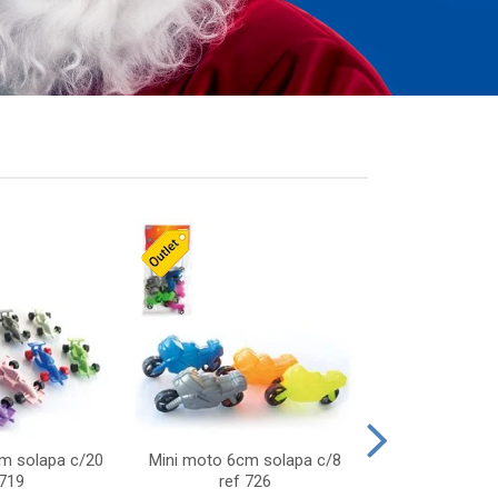
cm solapa c/20
Mini moto 6cm solapa c/8
Giro helice so
 719
ref 726
75