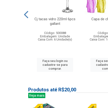
o raso 25,5cm
Cj tacas vidro 220ml 6pcs
Capa de c
e petala
gallant
: 503787
Código: 500088
Código
m: Unidade
Embalagem: Unidade
Embalage
24 Unidade(s)
Caixa Com: 6 Unidade(s)
Caixa Com: 1
u login ou
Faça seu login ou
Faça seu
e-se para
cadastre-se para
cadastr
prar.
comprar.
com
Produtos até R$20,00
Veja mais