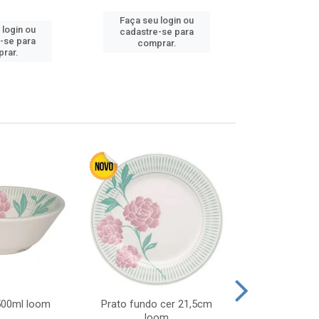
Faça seu login ou
 login ou
Faça seu 
cadastre-se para
-se para
cadastre
comprar.
rar.
comp
 500ml loom
Prato fundo cer 21,5cm
Prato raso c
loom