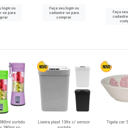
 login ou
Faça seu login ou
Faça seu
e-se para
cadastre-se para
cadastre
prar.
comprar.
comp
380ml sortido
Lixeira plast 13lts c/ sensor
Tigela cer
r 380ml so
sortida