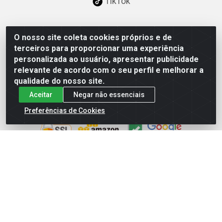
TikTok
O nosso site coleta cookies próprios e de
Baixe já nosso APP
terceiros para proporcionar uma experiência
personalizada ao usuário, apresentar publicidade
relevante de acordo com o seu perfil e melhorar a
qualidade do nosso site.
Aceitar
Negar não essenciais
Site Seguro
Preferências de Cookies
Loja / Showroom
Tel.: (11) 3227-0546
Av Vautier, 587/597 - Pari - São Paulo/SP