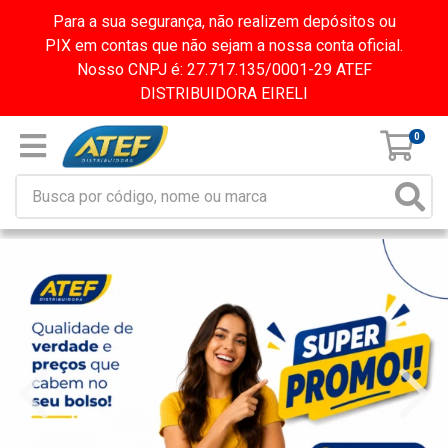
Para a sua segurança, não realizem depósitos ou
PIX em contas que não sejam a nossa conta oficial.
Nosso CNPJ é: 27.717.135/0001-29 ATEF
DISTRIBUIDORA EIRELI
0