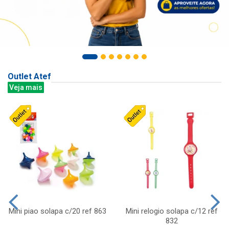
Outlet Atef
Veja mais
Mini piao solapa c/20 ref 863
Mini relogio solapa c/12 ref
832