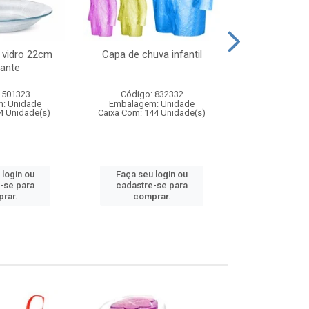
 vidro 22cm
Capa de chuva infantil
Jg prato fun
ante
diam
 501323
Código: 832332
Código:
: Unidade
Embalagem: Unidade
Embalagem
4 Unidade(s)
Caixa Com: 144 Unidade(s)
Caixa Com: 6
 login ou
Faça seu login ou
Faça seu 
-se para
cadastre-se para
cadastre
rar.
comprar.
comp