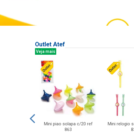
Outlet Atef
Veja mais
last c/div
Mini piao solapa c/20 ref
Mini relogio 
m ursinhos sor
863
8