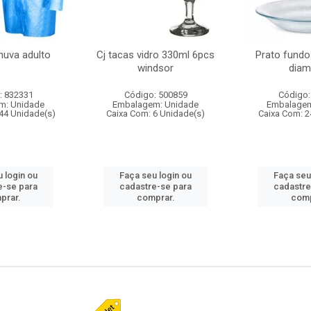
huva adulto
Cj tacas vidro 330ml 6pcs
Prato fundo
windsor
diam
: 832331
Código: 500859
Código:
m: Unidade
Embalagem: Unidade
Embalagem
44 Unidade(s)
Caixa Com: 6 Unidade(s)
Caixa Com: 2
 login ou
Faça seu login ou
Faça seu
e-se para
cadastre-se para
cadastre
prar.
comprar.
comp