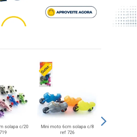
cm solapa c/20
Mini moto 6cm solapa c/8
Giro helice so
 719
ref 726
75