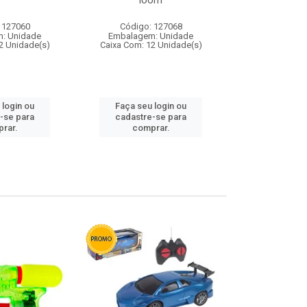
loom
 127060
Código: 127068
Código:
: Unidade
Embalagem: Unidade
Embalagem
2 Unidade(s)
Caixa Com: 12 Unidade(s)
Caixa Com: 1
 login ou
Faça seu login ou
Faça seu 
-se para
cadastre-se para
cadastre
rar.
comprar.
comp