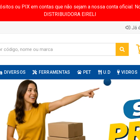
pósitos ou PIX em contas que não sejam a nossa conta oficial.
DISTRIBUIDORA EIRELI
Já é
DIVERSOS
FERRAMENTAS
PET
U.D
VIDROS