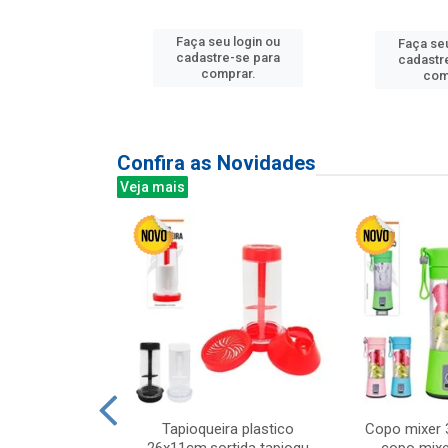
u login ou
Faça seu login ou
Faça seu
e-se para
cadastre-se para
cadastr
prar.
comprar.
com
Confira as Novidades
Veja mais
mesa cer 18cm
Tapioqueira plastico
Copo mixer 