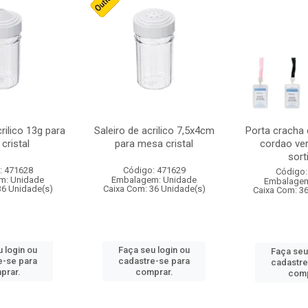
crilico 13g para
Saleiro de acrilico 7,5x4cm
Porta cracha
cristal
para mesa cristal
cordao ver
sort
: 471628
Código: 471629
Código:
m: Unidade
Embalagem: Unidade
Embalagem
36 Unidade(s)
Caixa Com: 36 Unidade(s)
Caixa Com: 3
 login ou
Faça seu login ou
Faça seu
e-se para
cadastre-se para
cadastre
prar.
comprar.
comp