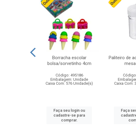
cores sortidas
Borracha escolar
Paliteiro de a
ref 130s
bolsa/sorvetinho 4cm
mesa 
: 826147
Código: 495186
Código
m: Unidade
Embalagem: Unidade
Embalage
160 Unidade(s)
Caixa Com: 576 Unidade(s)
Caixa Com: 
u login ou
Faça seu login ou
Faça seu
e-se para
cadastre-se para
cadastr
prar.
comprar.
com