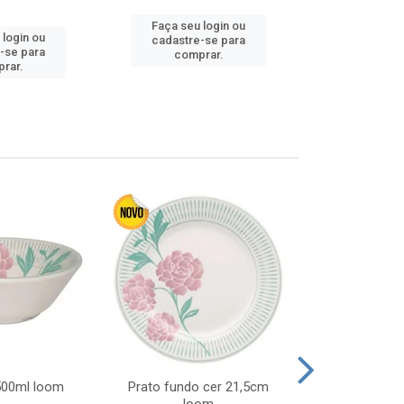
Faça seu login ou
Faça seu 
 login ou
cadastre-se para
cadastre
-se para
comprar.
comp
rar.
 500ml loom
Prato fundo cer 21,5cm
Prato raso c