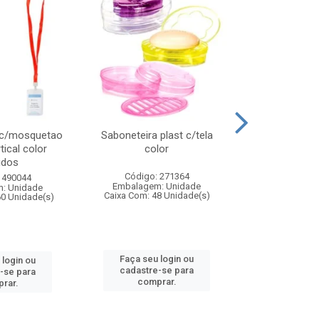
 c/mosquetao
Saboneteira plast c/tela
Prato plas
tical color
color
colo
idos
Código: 271364
Código:
 490044
Embalagem: Unidade
Embalagem
: Unidade
Caixa Com: 48 Unidade(s)
Caixa Com: 4
60 Unidade(s)
Faça seu login ou
Faça seu 
 login ou
cadastre-se para
cadastre
-se para
comprar.
comp
rar.