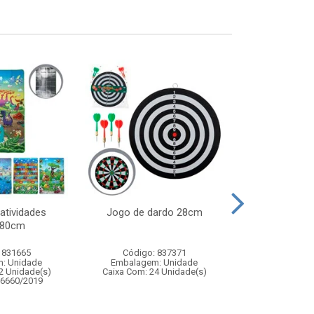
atividades
Jogo de dardo 28cm
Pisca cortina 1
180cm
2,5mx 40c
 831665
Código: 837371
Código:
: Unidade
Embalagem: Unidade
Embalagem
2 Unidade(s)
Caixa Com: 24 Unidade(s)
Caixa Com: 6
06660/2019