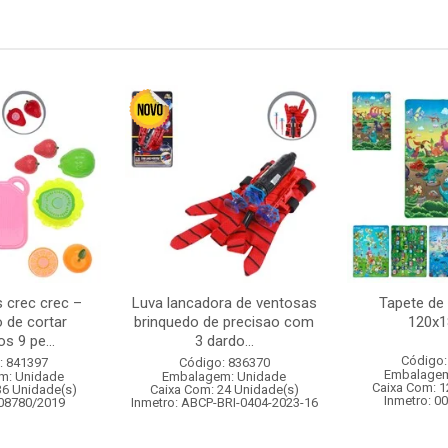
s crec crec –
Luva lancadora de ventosas
Tapete de 
 de cortar
brinquedo de precisao com
120x
s 9 pe...
3 dardo...
Código:
: 841397
Código: 836370
Embalagem
m: Unidade
Embalagem: Unidade
Caixa Com: 1
36 Unidade(s)
Caixa Com: 24 Unidade(s)
Inmetro: 0
008780/2019
Inmetro: ABCP-BRI-0404-2023-16