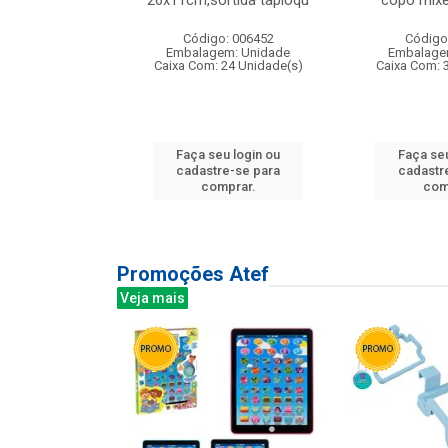
irios
26x11cm,sortida tapioqu
copo mixe
: 135177
Código: 006452
Código
m: Unidade
Embalagem: Unidade
Embalage
12 Unidade(s)
Caixa Com: 24 Unidade(s)
Caixa Com: 
u login ou
Faça seu login ou
Faça seu
e-se para
cadastre-se para
cadastr
prar.
comprar.
com
Promoções Atef
Veja mais