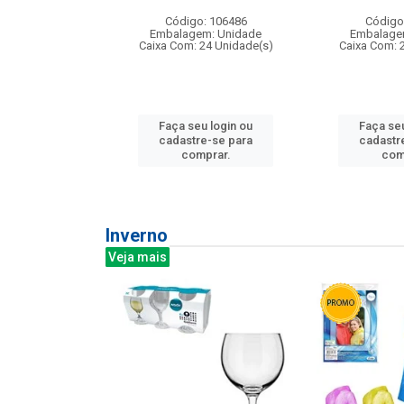
: 275814
Código: 106486
Código
m: Unidade
Embalagem: Unidade
Embalage
240 Unidade(s)
Caixa Com: 24 Unidade(s)
Caixa Com: 
u login ou
Faça seu login ou
Faça seu
e-se para
cadastre-se para
cadastr
prar.
comprar.
com
Inverno
Veja mais