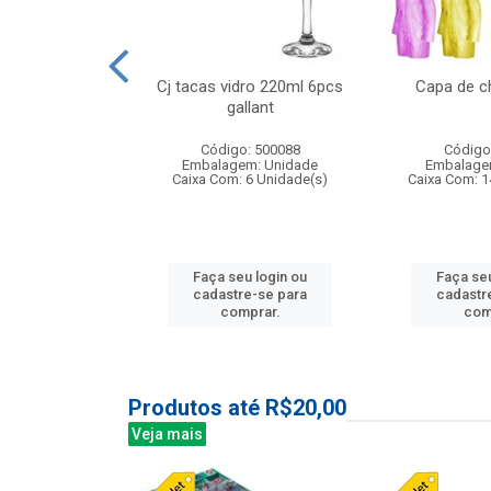
o raso 25,5cm
Cj tacas vidro 220ml 6pcs
Capa de c
e petala
gallant
: 503787
Código: 500088
Código
m: Unidade
Embalagem: Unidade
Embalage
24 Unidade(s)
Caixa Com: 6 Unidade(s)
Caixa Com: 1
u login ou
Faça seu login ou
Faça seu
e-se para
cadastre-se para
cadastr
prar.
comprar.
com
Produtos até R$20,00
Veja mais