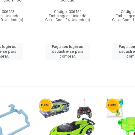
r 380ml so
sortida
: 006453
Código: 006454
Código:
m: Unidade
Embalagem: Unidade
Embalagem
30 Unidade(s)
Caixa Com: 24 Unidade(s)
Caixa Com: 1
 login ou
Faça seu login ou
Faça seu
e-se para
cadastre-se para
cadastre
prar.
comprar.
comp