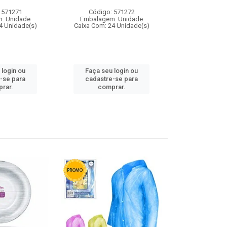
 571271
Código: 571272
Código:
: Unidade
Embalagem: Unidade
Embalagem
4 Unidade(s)
Caixa Com: 24 Unidade(s)
Caixa Com: 4
 login ou
Faça seu login ou
Faça seu 
-se para
cadastre-se para
cadastre
rar.
comprar.
comp