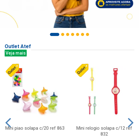
Outlet Atef
Veja mais
Mini piao solapa c/20 ref 863
Mini relogio solapa c/12 ref
832