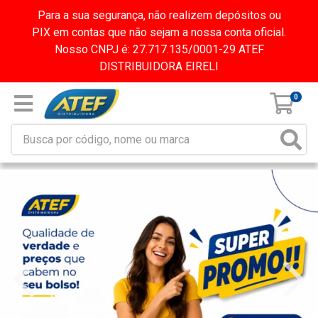
Para a sua segurança, não realizem depósitos ou
PIX em contas que não sejam a nossa conta oficial.
Nosso CNPJ é: 27.717.135/0001-29 ATEF
DISTRIBUIDORA EIRELI
0