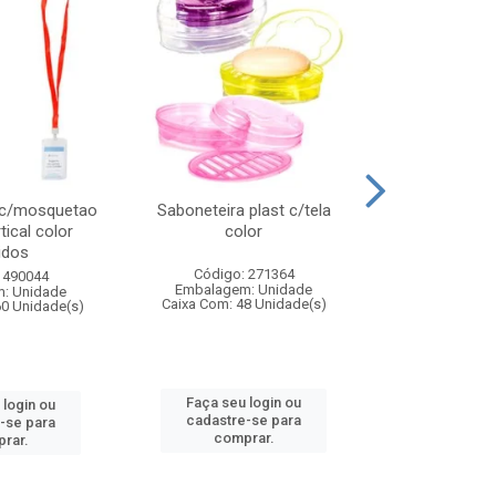
 c/mosquetao
Saboneteira plast c/tela
Prato plas
tical color
color
colo
idos
Código: 271364
Código:
 490044
Embalagem: Unidade
Embalagem
: Unidade
Caixa Com: 48 Unidade(s)
Caixa Com: 4
60 Unidade(s)
Faça seu login ou
Faça seu 
 login ou
cadastre-se para
cadastre
-se para
comprar.
comp
rar.