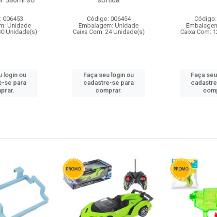
r 380ml so
sortida
: 006453
Código: 006454
Código:
m: Unidade
Embalagem: Unidade
Embalagem
30 Unidade(s)
Caixa Com: 24 Unidade(s)
Caixa Com: 1
 login ou
Faça seu login ou
Faça seu
e-se para
cadastre-se para
cadastre
prar.
comprar.
comp