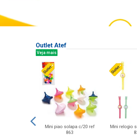
Outlet Atef
Veja mais
last c/div
Mini piao solapa c/20 ref
Mini relogio 
m ursinhos sor
863
8