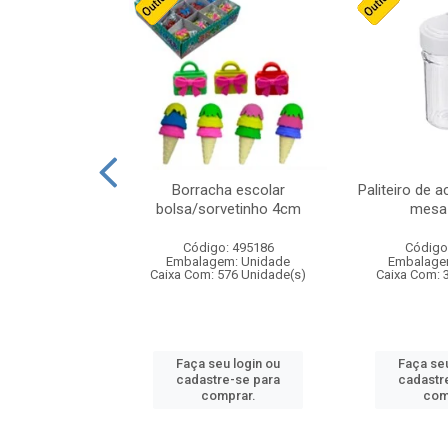
cores sortidas
Borracha escolar
Paliteiro de a
ref 130s
bolsa/sorvetinho 4cm
mesa 
: 826147
Código: 495186
Código
m: Unidade
Embalagem: Unidade
Embalage
160 Unidade(s)
Caixa Com: 576 Unidade(s)
Caixa Com: 
u login ou
Faça seu login ou
Faça seu
e-se para
cadastre-se para
cadastr
prar.
comprar.
com