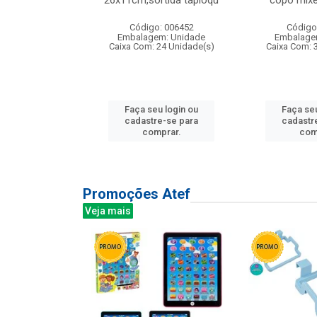
irios
26x11cm,sortida tapioqu
copo mixe
: 135177
Código: 006452
Código
m: Unidade
Embalagem: Unidade
Embalage
12 Unidade(s)
Caixa Com: 24 Unidade(s)
Caixa Com: 
u login ou
Faça seu login ou
Faça seu
e-se para
cadastre-se para
cadastr
prar.
comprar.
com
Promoções Atef
Veja mais