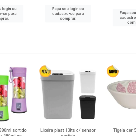
 login ou
Faça seu login ou
Faça seu
e-se para
cadastre-se para
cadastre
prar.
comprar.
comp
380ml sortido
Lixeira plast 13lts c/ sensor
Tigela cer