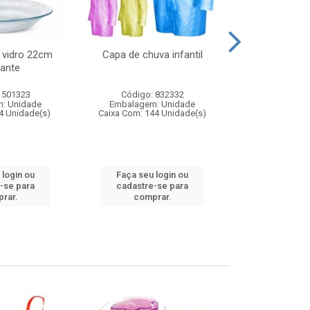
 vidro 22cm
Capa de chuva infantil
Jg prato fun
ante
diam
 501323
Código: 832332
Código:
: Unidade
Embalagem: Unidade
Embalagem
4 Unidade(s)
Caixa Com: 144 Unidade(s)
Caixa Com: 6
 login ou
Faça seu login ou
Faça seu 
-se para
cadastre-se para
cadastre
rar.
comprar.
comp