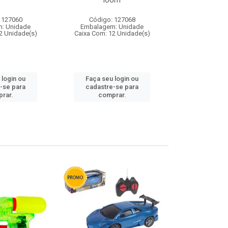
loom
 127060
Código: 127068
Código:
: Unidade
Embalagem: Unidade
Embalagem
2 Unidade(s)
Caixa Com: 12 Unidade(s)
Caixa Com: 1
 login ou
Faça seu login ou
Faça seu 
-se para
cadastre-se para
cadastre
rar.
comprar.
comp