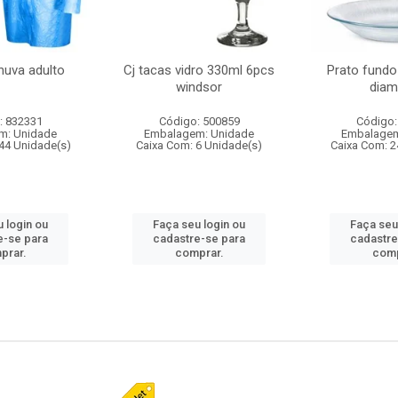
huva adulto
Cj tacas vidro 330ml 6pcs
Prato fundo
windsor
diam
: 832331
Código: 500859
Código:
m: Unidade
Embalagem: Unidade
Embalagem
44 Unidade(s)
Caixa Com: 6 Unidade(s)
Caixa Com: 2
 login ou
Faça seu login ou
Faça seu
e-se para
cadastre-se para
cadastre
prar.
comprar.
comp