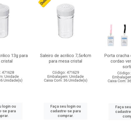
crilico 13g para
Saleiro de acrilico 7,5x4cm
Porta cracha
cristal
para mesa cristal
cordao ver
sort
: 471628
Código: 471629
Código:
m: Unidade
Embalagem: Unidade
Embalagem
36 Unidade(s)
Caixa Com: 36 Unidade(s)
Caixa Com: 3
 login ou
Faça seu login ou
Faça seu
e-se para
cadastre-se para
cadastre
prar.
comprar.
comp