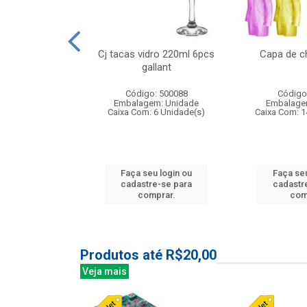
o raso 25,5cm
Cj tacas vidro 220ml 6pcs
Capa de c
e petala
gallant
: 503787
Código: 500088
Código
m: Unidade
Embalagem: Unidade
Embalage
24 Unidade(s)
Caixa Com: 6 Unidade(s)
Caixa Com: 1
u login ou
Faça seu login ou
Faça seu
e-se para
cadastre-se para
cadastr
prar.
comprar.
com
Produtos até R$20,00
Veja mais