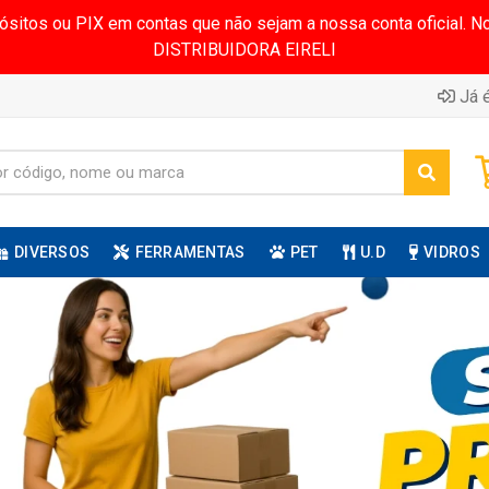
pósitos ou PIX em contas que não sejam a nossa conta oficial.
DISTRIBUIDORA EIRELI
Já é
DIVERSOS
FERRAMENTAS
PET
U.D
VIDROS