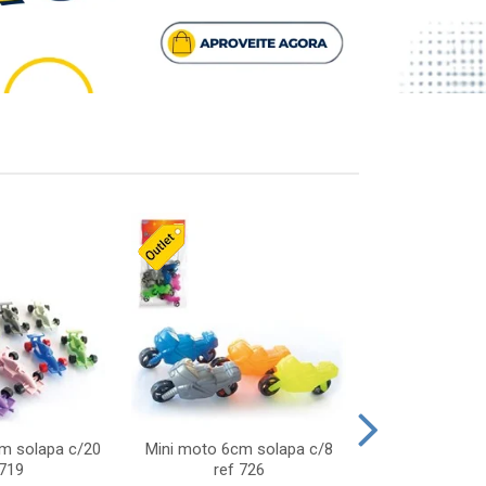
cm solapa c/20
Mini moto 6cm solapa c/8
Giro helice so
 719
ref 726
75