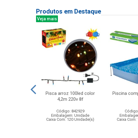
Produtos em Destaque
Veja mais
com luz e som
Pisca arroz 100led color
Piscina com
5cm
4,2m 220v 8f
: 843784
Código: 842929
Código
m: Unidade
Embalagem: Unidade
Embalage
24 Unidade(s)
Caixa Com: 120 Unidade(s)
Caixa Com: 
BRI-0416-2023-01