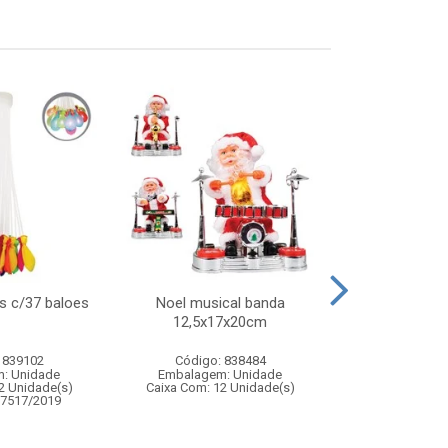
s c/37 baloes
Noel musical banda
Areia 120g
12,5x17x20cm
c/mo
 839102
Código: 838484
Código:
: Unidade
Embalagem: Unidade
Embalagem
2 Unidade(s)
Caixa Com: 12 Unidade(s)
Caixa Com: 14
07517/2019
Inmetro: ABCP-B