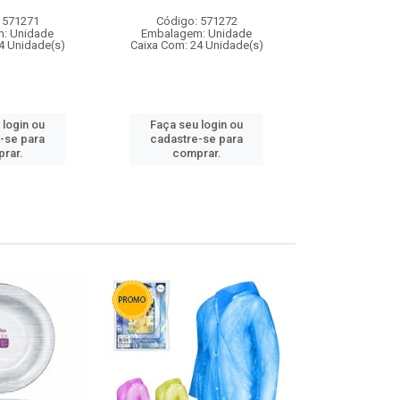
 571271
Código: 571272
Código:
: Unidade
Embalagem: Unidade
Embalagem
4 Unidade(s)
Caixa Com: 24 Unidade(s)
Caixa Com: 4
 login ou
Faça seu login ou
Faça seu 
-se para
cadastre-se para
cadastre
rar.
comprar.
comp