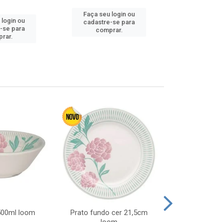
Faça seu login ou
 login ou
Faça seu 
cadastre-se para
-se para
cadastre
comprar.
rar.
comp
 500ml loom
Prato fundo cer 21,5cm
Prato raso c