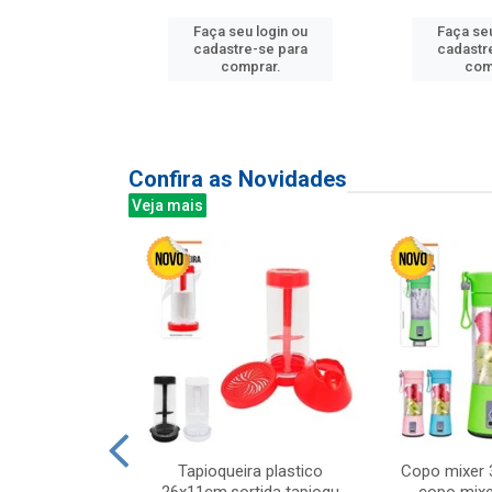
Faça seu login ou
Faça seu
u login ou
cadastre-se para
cadastr
e-se para
comprar.
com
prar.
Confira as Novidades
Veja mais
mesa cer 18cm
Tapioqueira plastico
Copo mixer 