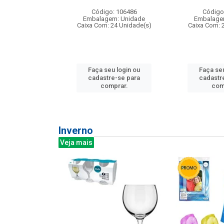
: 275814
Código: 106486
Código
m: Unidade
Embalagem: Unidade
Embalage
240 Unidade(s)
Caixa Com: 24 Unidade(s)
Caixa Com: 
u login ou
Faça seu login ou
Faça seu
e-se para
cadastre-se para
cadastr
prar.
comprar.
com
Inverno
Veja mais