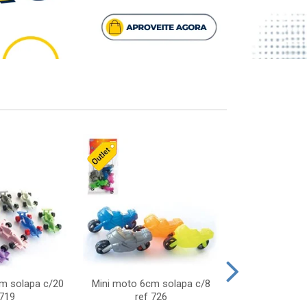
cm solapa c/20
Mini moto 6cm solapa c/8
Giro helice so
 719
ref 726
75