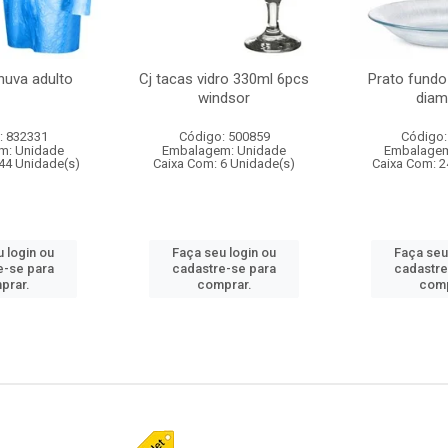
huva adulto
Cj tacas vidro 330ml 6pcs
Prato fundo
windsor
diam
: 832331
Código: 500859
Código:
m: Unidade
Embalagem: Unidade
Embalagem
44 Unidade(s)
Caixa Com: 6 Unidade(s)
Caixa Com: 2
 login ou
Faça seu login ou
Faça seu
e-se para
cadastre-se para
cadastre
prar.
comprar.
comp