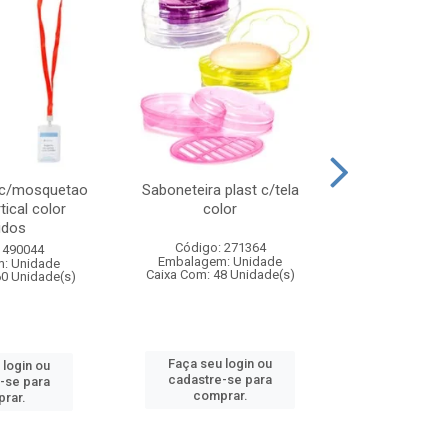
 c/mosquetao
Saboneteira plast c/tela
Prato plas
tical color
color
colo
idos
Código: 271364
Código:
 490044
Embalagem: Unidade
Embalagem
: Unidade
Caixa Com: 48 Unidade(s)
Caixa Com: 4
60 Unidade(s)
Faça seu login ou
Faça seu 
 login ou
cadastre-se para
cadastre
-se para
comprar.
comp
rar.