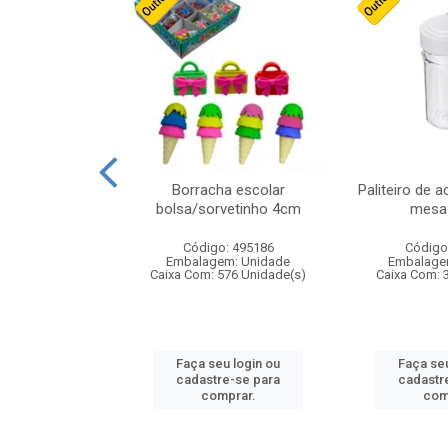
cores sortidas
Borracha escolar
Paliteiro de a
ref 130s
bolsa/sorvetinho 4cm
mesa 
: 826147
Código: 495186
Código
m: Unidade
Embalagem: Unidade
Embalage
160 Unidade(s)
Caixa Com: 576 Unidade(s)
Caixa Com: 
u login ou
Faça seu login ou
Faça seu
e-se para
cadastre-se para
cadastr
prar.
comprar.
com