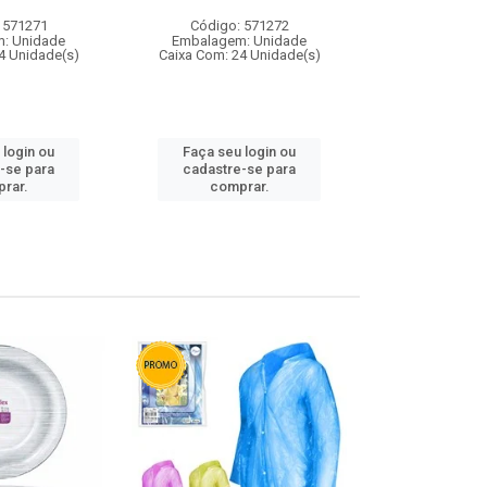
 571271
Código: 571272
Código:
: Unidade
Embalagem: Unidade
Embalagem
4 Unidade(s)
Caixa Com: 24 Unidade(s)
Caixa Com: 4
 login ou
Faça seu login ou
Faça seu 
-se para
cadastre-se para
cadastre
rar.
comprar.
comp