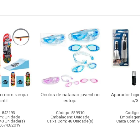
do com rampa
Oculos de natacao juvenil no
Aparador higi
antil
estojo
c/3
: 842193
Código: 839910
Código:
m: Unidade
Embalagem: Unidade
Embalagem
40 Unidade(s)
Caixa Com: 48 Unidade(s)
Caixa Com: 9
006743/2019