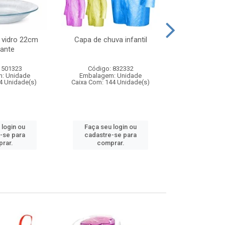
 vidro 22cm
Capa de chuva infantil
Jg prato fun
ante
diam
 501323
Código: 832332
Código:
: Unidade
Embalagem: Unidade
Embalagem
4 Unidade(s)
Caixa Com: 144 Unidade(s)
Caixa Com: 6
 login ou
Faça seu login ou
Faça seu 
-se para
cadastre-se para
cadastre
rar.
comprar.
comp