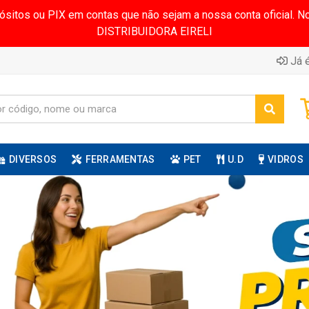
pósitos ou PIX em contas que não sejam a nossa conta oficial.
DISTRIBUIDORA EIRELI
Já é
DIVERSOS
FERRAMENTAS
PET
U.D
VIDROS