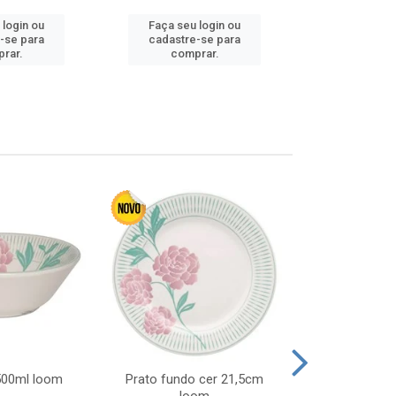
 login ou
Faça seu login ou
Faça seu 
-se para
cadastre-se para
cadastre
rar.
comprar.
comp
 500ml loom
Prato fundo cer 21,5cm
Prato raso c