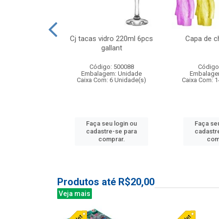
o raso 25,5cm
Cj tacas vidro 220ml 6pcs
Capa de c
e petala
gallant
: 503787
Código: 500088
Código
m: Unidade
Embalagem: Unidade
Embalage
24 Unidade(s)
Caixa Com: 6 Unidade(s)
Caixa Com: 1
u login ou
Faça seu login ou
Faça seu
e-se para
cadastre-se para
cadastr
prar.
comprar.
com
Produtos até R$20,00
Veja mais