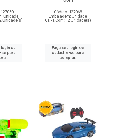
loom
 127060
Código: 127068
Código:
: Unidade
Embalagem: Unidade
Embalagem
2 Unidade(s)
Caixa Com: 12 Unidade(s)
Caixa Com: 1
 login ou
Faça seu login ou
Faça seu 
-se para
cadastre-se para
cadastre
rar.
comprar.
comp