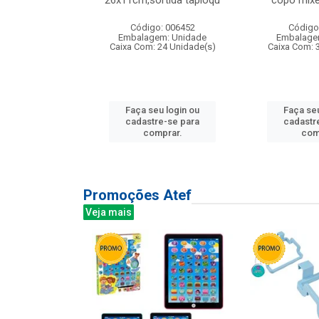
irios
26x11cm,sortida tapioqu
copo mixe
: 135177
Código: 006452
Código
m: Unidade
Embalagem: Unidade
Embalage
12 Unidade(s)
Caixa Com: 24 Unidade(s)
Caixa Com: 
u login ou
Faça seu login ou
Faça seu
e-se para
cadastre-se para
cadastr
prar.
comprar.
com
Promoções Atef
Veja mais