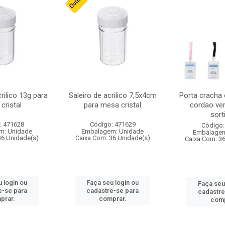
crilico 13g para
Saleiro de acrilico 7,5x4cm
Porta cracha
cristal
para mesa cristal
cordao ver
sort
: 471628
Código: 471629
Código:
m: Unidade
Embalagem: Unidade
Embalagem
36 Unidade(s)
Caixa Com: 36 Unidade(s)
Caixa Com: 3
 login ou
Faça seu login ou
Faça seu
e-se para
cadastre-se para
cadastre
prar.
comprar.
comp