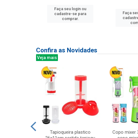
u login ou
Faça seu login ou
Faça seu
e-se para
cadastre-se para
cadastr
prar.
comprar.
com
Confira as Novidades
Veja mais
mesa cer 18cm
Tapioqueira plastico
Copo mixer 