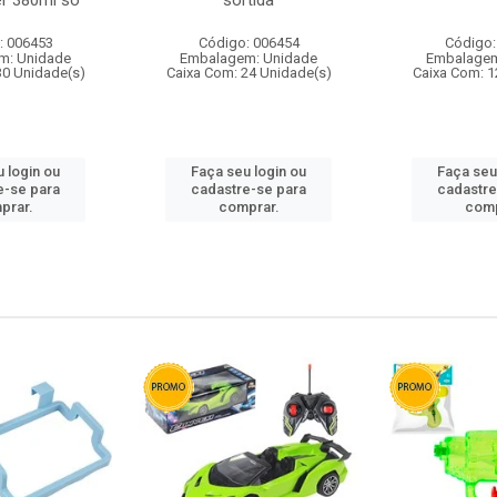
r 380ml so
sortida
: 006453
Código: 006454
Código:
m: Unidade
Embalagem: Unidade
Embalagem
30 Unidade(s)
Caixa Com: 24 Unidade(s)
Caixa Com: 1
 login ou
Faça seu login ou
Faça seu
e-se para
cadastre-se para
cadastre
prar.
comprar.
comp