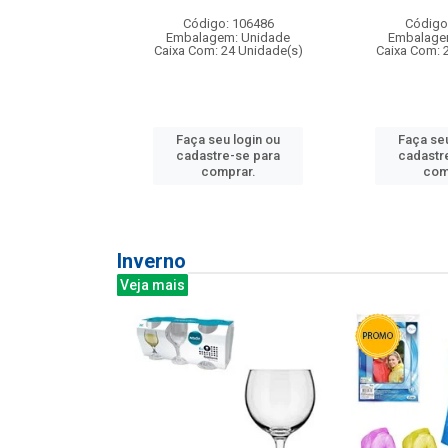
: 275814
Código: 106486
Código
m: Unidade
Embalagem: Unidade
Embalage
240 Unidade(s)
Caixa Com: 24 Unidade(s)
Caixa Com: 
u login ou
Faça seu login ou
Faça seu
e-se para
cadastre-se para
cadastr
prar.
comprar.
com
Inverno
Veja mais