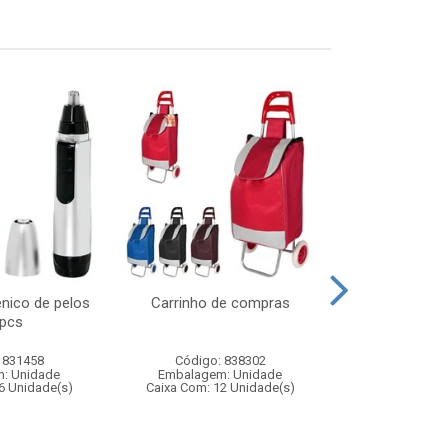
enico de pelos
Carrinho de compras
Carro de poli
 pcs
remoto 7 fun
pol
 831458
Código: 838302
Código:
: Unidade
Embalagem: Unidade
Embalagem
6 Unidade(s)
Caixa Com: 12 Unidade(s)
Caixa Com: 1
Inmetro: 12444