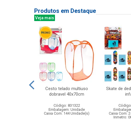
Produtos em Destaque
Veja mais
cetim 40x29cm
Cesto telado multiuso
Skate de de
dobravel 40x70cm
inf
: 840116
Código: 831322
Código
m: Unidade
Embalagem: Unidade
Embalage
96 Unidade(s)
Caixa Com: 144 Unidade(s)
Caixa Com: 2
Inmetro: 