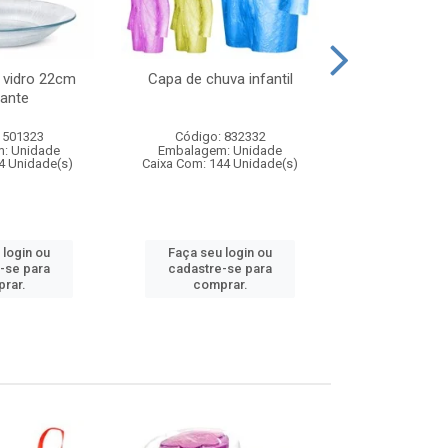
 vidro 22cm
Capa de chuva infantil
Jg prato fun
ante
diam
 501323
Código: 832332
Código:
: Unidade
Embalagem: Unidade
Embalagem
4 Unidade(s)
Caixa Com: 144 Unidade(s)
Caixa Com: 6
 login ou
Faça seu login ou
Faça seu 
-se para
cadastre-se para
cadastre
rar.
comprar.
comp