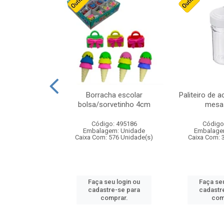
stico n.4 12cm
Borracha escolar
Paliteiro de a
bolsa/sorvetinho 4cm
mesa 
: 940550
Código: 495186
Código
m: Unidade
Embalagem: Unidade
Embalage
24 Unidade(s)
Caixa Com: 576 Unidade(s)
Caixa Com: 
u login ou
Faça seu login ou
Faça seu
e-se para
cadastre-se para
cadastr
prar.
comprar.
com