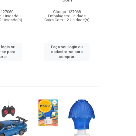
loom
 127060
Código: 127068
Código:
: Unidade
Embalagem: Unidade
Embalagem
2 Unidade(s)
Caixa Com: 12 Unidade(s)
Caixa Com: 1
 login ou
Faça seu login ou
Faça seu 
-se para
cadastre-se para
cadastre
rar.
comprar.
comp