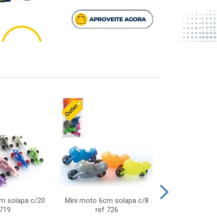
cm solapa c/20
Mini moto 6cm solapa c/8
Giro helice so
 719
ref 726
75