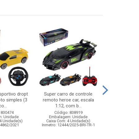
sportivo dropt
Super carro de controle
Balanca dig
to simples (3
remoto heroe car, escala
plas
o...
1:12, com b...
Código:
 830474
Código: 838919
Embalagem
: Unidade
Embalagem: Unidade
Caixa Com: 2
4 Unidade(s)
Caixa Com: 4 Unidade(s)
04862/2021
Inmetro: 12444/2025-BRI-TR-1