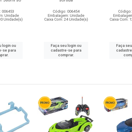
r 380ml so
sortida
: 006453
Código: 006454
Código:
m: Unidade
Embalagem: Unidade
Embalagem
30 Unidade(s)
Caixa Com: 24 Unidade(s)
Caixa Com: 1
 login ou
Faça seu login ou
Faça seu
e-se para
cadastre-se para
cadastre
prar.
comprar.
comp