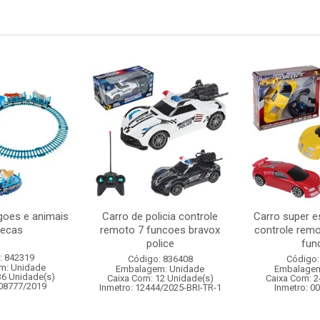
oes e animais
Carro de policia controle
Carro super e
pecas
remoto 7 funcoes bravox
controle remo
police
func
: 842319
Código: 836408
Código:
m: Unidade
Embalagem: Unidade
Embalagem
36 Unidade(s)
Caixa Com: 12 Unidade(s)
Caixa Com: 2
008777/2019
Inmetro: 12444/2025-BRI-TR-1
Inmetro: 0