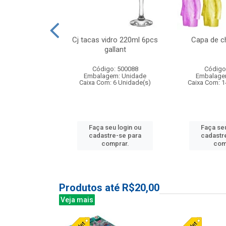
o raso 25,5cm
Cj tacas vidro 220ml 6pcs
Capa de c
e petala
gallant
: 503787
Código: 500088
Código
m: Unidade
Embalagem: Unidade
Embalage
24 Unidade(s)
Caixa Com: 6 Unidade(s)
Caixa Com: 1
u login ou
Faça seu login ou
Faça seu
e-se para
cadastre-se para
cadastr
prar.
comprar.
com
Produtos até R$20,00
Veja mais