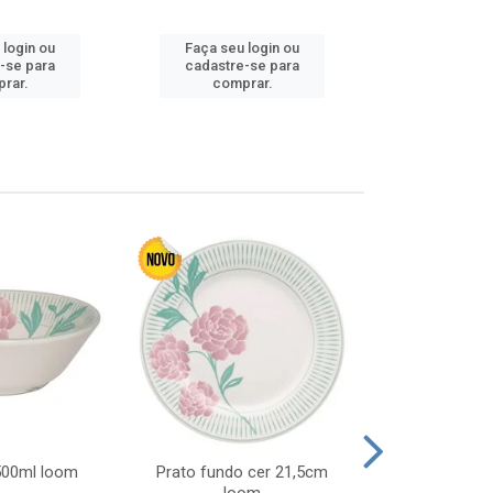
Faça seu 
 login ou
Faça seu login ou
cadastre
-se para
cadastre-se para
comp
rar.
comprar.
 500ml loom
Prato fundo cer 21,5cm
Prato raso c