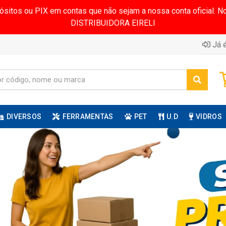
pósitos ou PIX em contas que não sejam a nossa conta oficial.
DISTRIBUIDORA EIRELI
Já é
DIVERSOS
FERRAMENTAS
PET
U.D
VIDROS