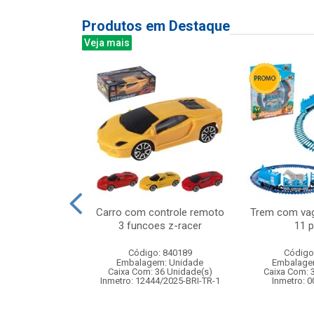
Produtos em Destaque
Veja mais
aranha desce
Carro com controle remoto
Trem com vag
m silicone
3 funcoes z-racer
11 
: 842207
Código: 840189
Código
m: Unidade
Embalagem: Unidade
Embalage
120 Unidade(s)
Caixa Com: 36 Unidade(s)
Caixa Com: 
005527/2020
Inmetro: 12444/2025-BRI-TR-1
Inmetro: 