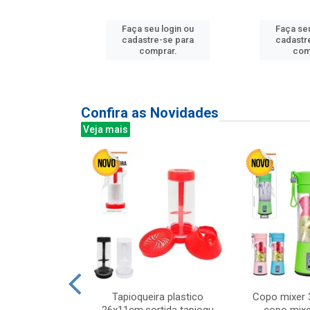
u login ou
Faça seu login ou
Faça seu
e-se para
cadastre-se para
cadastr
prar.
comprar.
com
Confira as Novidades
Veja mais
mesa cer 18cm
Tapioqueira plastico
Copo mixer 