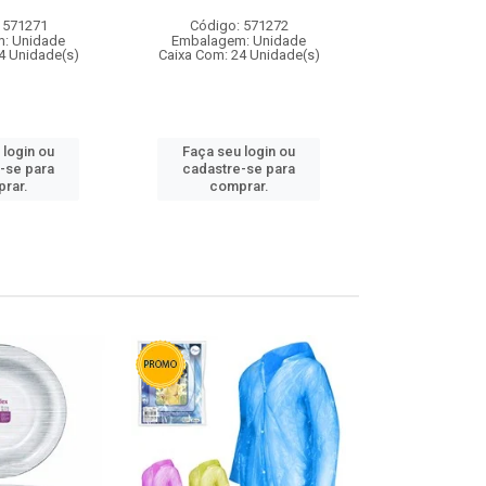
 571271
Código: 571272
Código:
: Unidade
Embalagem: Unidade
Embalagem
4 Unidade(s)
Caixa Com: 24 Unidade(s)
Caixa Com: 4
 login ou
Faça seu login ou
Faça seu 
-se para
cadastre-se para
cadastre
rar.
comprar.
comp