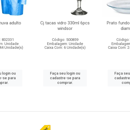
huva adulto
Cj tacas vidro 330ml 6pcs
Prato fundo
windsor
diam
: 832331
Código: 500859
Código:
m: Unidade
Embalagem: Unidade
Embalagem
44 Unidade(s)
Caixa Com: 6 Unidade(s)
Caixa Com: 2
 login ou
Faça seu login ou
Faça seu
e-se para
cadastre-se para
cadastre
prar.
comprar.
comp