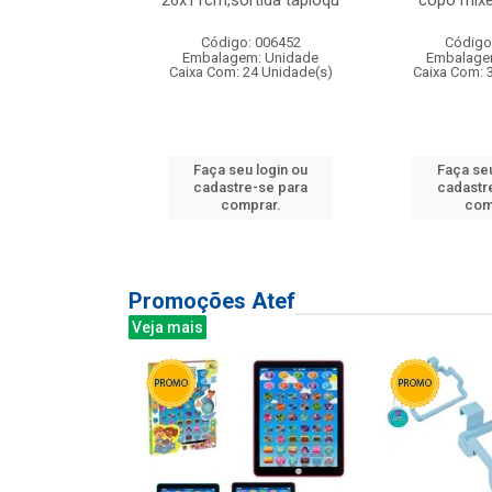
irios
26x11cm,sortida tapioqu
copo mixe
: 135177
Código: 006452
Código
m: Unidade
Embalagem: Unidade
Embalage
12 Unidade(s)
Caixa Com: 24 Unidade(s)
Caixa Com: 
u login ou
Faça seu login ou
Faça seu
e-se para
cadastre-se para
cadastr
prar.
comprar.
com
Promoções Atef
Veja mais