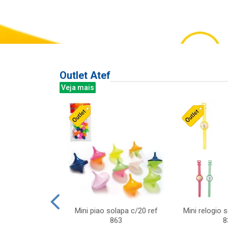
Outlet Atef
Veja mais
last c/div
Mini piao solapa c/20 ref
Mini relogio 
m ursinhos sor
863
8