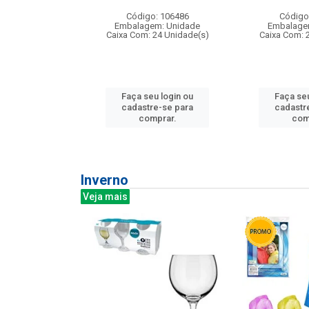
: 275814
Código: 106486
Código
m: Unidade
Embalagem: Unidade
Embalage
240 Unidade(s)
Caixa Com: 24 Unidade(s)
Caixa Com: 
u login ou
Faça seu login ou
Faça seu
e-se para
cadastre-se para
cadastr
prar.
comprar.
com
Inverno
Veja mais