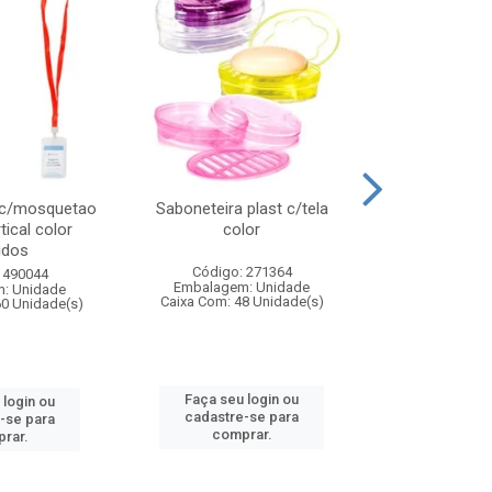
 c/mosquetao
Saboneteira plast c/tela
Prato plas
tical color
color
colo
idos
Código: 271364
Código:
 490044
Embalagem: Unidade
Embalagem
: Unidade
Caixa Com: 48 Unidade(s)
Caixa Com: 4
60 Unidade(s)
Faça seu login ou
Faça seu 
 login ou
cadastre-se para
cadastre
-se para
comprar.
comp
rar.