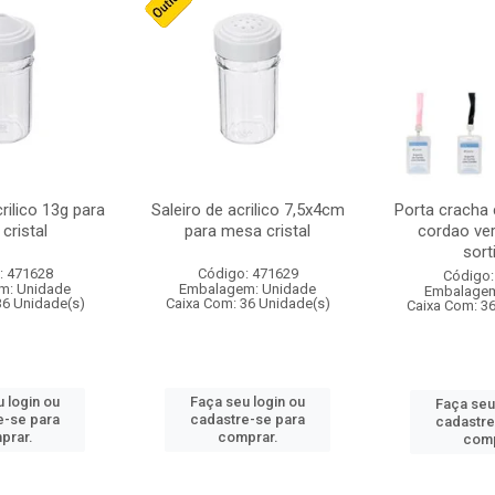
crilico 13g para
Saleiro de acrilico 7,5x4cm
Porta cracha
cristal
para mesa cristal
cordao ver
sort
: 471628
Código: 471629
Código:
m: Unidade
Embalagem: Unidade
Embalagem
36 Unidade(s)
Caixa Com: 36 Unidade(s)
Caixa Com: 3
 login ou
Faça seu login ou
Faça seu
e-se para
cadastre-se para
cadastre
prar.
comprar.
comp