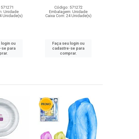
 571271
Código: 571272
Código:
: Unidade
Embalagem: Unidade
Embalagem
4 Unidade(s)
Caixa Com: 24 Unidade(s)
Caixa Com: 4
 login ou
Faça seu login ou
Faça seu 
-se para
cadastre-se para
cadastre
rar.
comprar.
comp