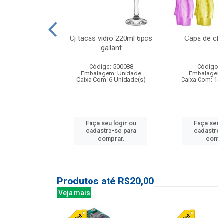
o raso 25,5cm
Cj tacas vidro 220ml 6pcs
Capa de c
e petala
gallant
: 503787
Código: 500088
Código
m: Unidade
Embalagem: Unidade
Embalage
24 Unidade(s)
Caixa Com: 6 Unidade(s)
Caixa Com: 1
u login ou
Faça seu login ou
Faça seu
e-se para
cadastre-se para
cadastr
prar.
comprar.
com
Produtos até R$20,00
Veja mais