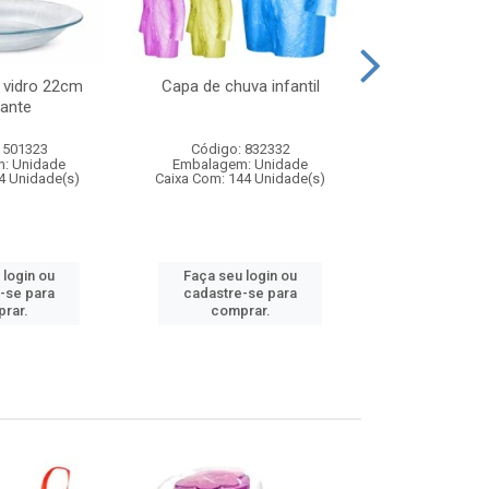
 vidro 22cm
Capa de chuva infantil
Jg prato fun
ante
diam
 501323
Código: 832332
Código:
: Unidade
Embalagem: Unidade
Embalagem
4 Unidade(s)
Caixa Com: 144 Unidade(s)
Caixa Com: 6
 login ou
Faça seu login ou
Faça seu 
-se para
cadastre-se para
cadastre
rar.
comprar.
comp