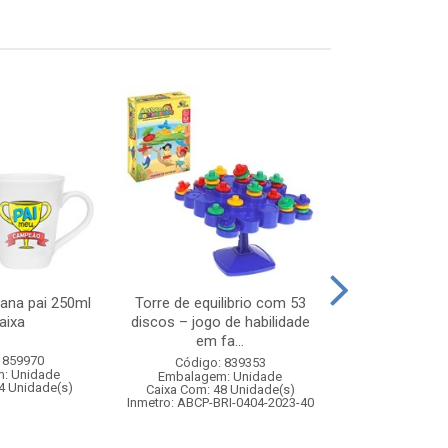
ana pai 250ml
Torre de equilibrio com 53
Water balloon
aixa
discos – jogo de habilidade
em fa...
 859970
Código:
Código: 839353
: Unidade
Embalagem
Embalagem: Unidade
4 Unidade(s)
Caixa Com: 7
Caixa Com: 48 Unidade(s)
Inmetro: 0
Inmetro: ABCP-BRI-0404-2023-40