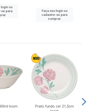
 login ou
Faça seu 
Faça seu login ou
-se para
cadastre
cadastre-se para
rar.
comp
comprar.
 500ml loom
Prato fundo cer 21,5cm
Prato raso c