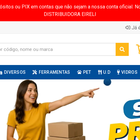
pósitos ou PIX em contas que não sejam a nossa conta oficial.
DISTRIBUIDORA EIRELI
Já é
DIVERSOS
FERRAMENTAS
PET
U.D
VIDROS