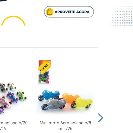
cm solapa c/20
Mini moto 6cm solapa c/8
Giro helice so
 719
ref 726
75