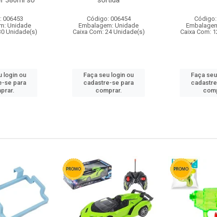
r 380ml so
sortida
: 006453
Código: 006454
Código:
m: Unidade
Embalagem: Unidade
Embalagem
30 Unidade(s)
Caixa Com: 24 Unidade(s)
Caixa Com: 1
 login ou
Faça seu login ou
Faça seu
e-se para
cadastre-se para
cadastre
prar.
comprar.
comp