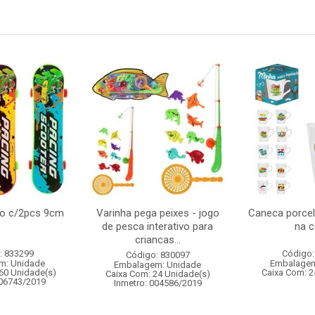
do c/2pcs 9cm
Varinha pega peixes - jogo
Caneca porcel
de pesca interativo para
na c
criancas...
: 833299
Código:
Código: 830097
m: Unidade
Embalagem
Embalagem: Unidade
60 Unidade(s)
Caixa Com: 2
Caixa Com: 24 Unidade(s)
006743/2019
Inmetro: 004586/2019