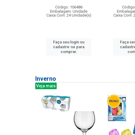
: 275814
Código: 106486
Código
m: Unidade
Embalagem: Unidade
Embalage
240 Unidade(s)
Caixa Com: 24 Unidade(s)
Caixa Com: 
u login ou
Faça seu login ou
Faça seu
e-se para
cadastre-se para
cadastr
prar.
comprar.
com
Inverno
Veja mais