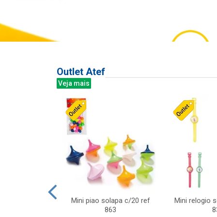
Outlet Atef
Veja mais
last c/div
Mini piao solapa c/20 ref
Mini relogio 
m ursinhos sor
863
8