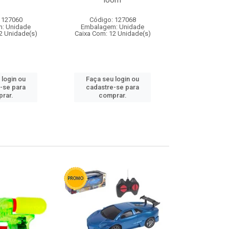
loom
 127060
Código: 127068
Código:
: Unidade
Embalagem: Unidade
Embalagem
2 Unidade(s)
Caixa Com: 12 Unidade(s)
Caixa Com: 1
 login ou
Faça seu login ou
Faça seu 
-se para
cadastre-se para
cadastre
rar.
comprar.
comp