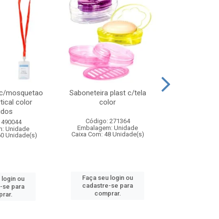
 c/mosquetao
Saboneteira plast c/tela
Prato plas
tical color
color
colo
idos
Código: 271364
Código:
 490044
Embalagem: Unidade
Embalagem
: Unidade
Caixa Com: 48 Unidade(s)
Caixa Com: 4
60 Unidade(s)
Faça seu login ou
Faça seu 
 login ou
cadastre-se para
cadastre
-se para
comprar.
comp
rar.