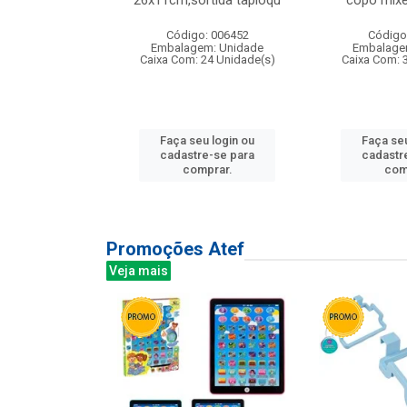
irios
26x11cm,sortida tapioqu
copo mixe
: 135177
Código: 006452
Código
m: Unidade
Embalagem: Unidade
Embalage
12 Unidade(s)
Caixa Com: 24 Unidade(s)
Caixa Com: 
u login ou
Faça seu login ou
Faça seu
e-se para
cadastre-se para
cadastr
prar.
comprar.
com
Promoções Atef
Veja mais