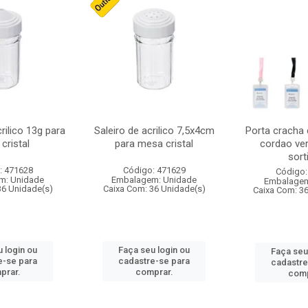
crilico 13g para
Saleiro de acrilico 7,5x4cm
Porta cracha
cristal
para mesa cristal
cordao ver
sort
: 471628
Código: 471629
Código:
m: Unidade
Embalagem: Unidade
Embalagem
36 Unidade(s)
Caixa Com: 36 Unidade(s)
Caixa Com: 3
 login ou
Faça seu login ou
Faça seu
e-se para
cadastre-se para
cadastre
prar.
comprar.
comp