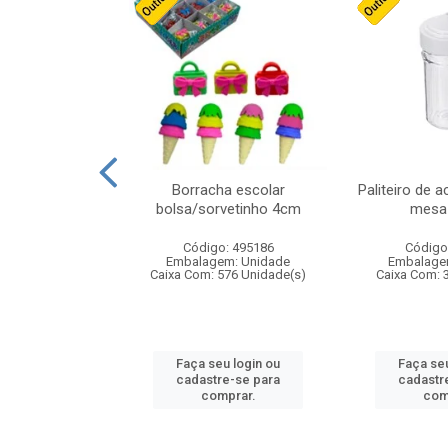
cores sortidas
Borracha escolar
Paliteiro de a
ref 130s
bolsa/sorvetinho 4cm
mesa 
: 826147
Código: 495186
Código
m: Unidade
Embalagem: Unidade
Embalage
160 Unidade(s)
Caixa Com: 576 Unidade(s)
Caixa Com: 
u login ou
Faça seu login ou
Faça seu
e-se para
cadastre-se para
cadastr
prar.
comprar.
com