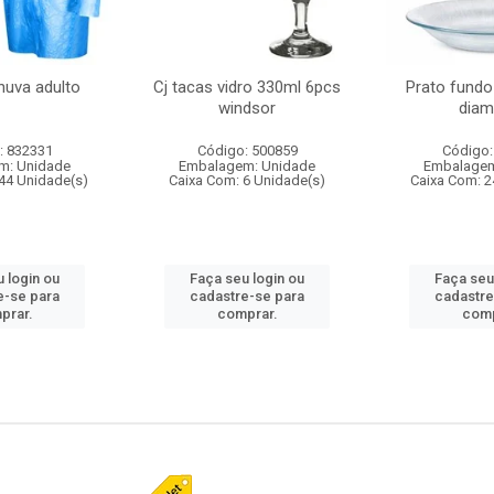
huva adulto
Cj tacas vidro 330ml 6pcs
Prato fundo
windsor
diam
: 832331
Código: 500859
Código:
m: Unidade
Embalagem: Unidade
Embalagem
44 Unidade(s)
Caixa Com: 6 Unidade(s)
Caixa Com: 2
 login ou
Faça seu login ou
Faça seu
e-se para
cadastre-se para
cadastre
prar.
comprar.
comp