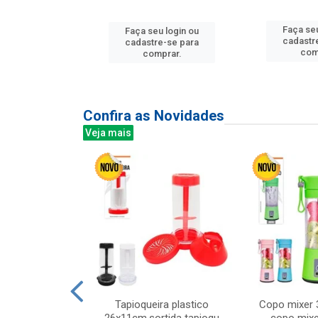
Faça seu
u login ou
Faça seu login ou
cadastr
e-se para
cadastre-se para
com
prar.
comprar.
Confira as Novidades
Veja mais
mesa cer 18cm
Tapioqueira plastico
Copo mixer 