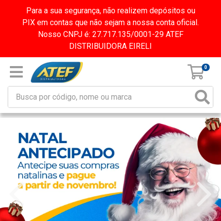
Para a sua segurança, não realizem depósitos ou
PIX em contas que não sejam a nossa conta oficial.
Nosso CNPJ é: 27.717.135/0001-29 ATEF
DISTRIBUIDORA EIRELI
0