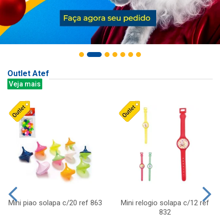
Outlet Atef
Veja mais
Mini piao solapa c/20 ref 863
Mini relogio solapa c/12 ref
832