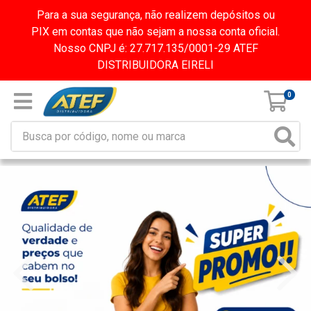
Para a sua segurança, não realizem depósitos ou
PIX em contas que não sejam a nossa conta oficial.
Nosso CNPJ é: 27.717.135/0001-29 ATEF
DISTRIBUIDORA EIRELI
0