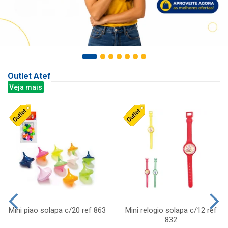
Outlet Atef
Veja mais
Mini piao solapa c/20 ref 863
Mini relogio solapa c/12 ref
832