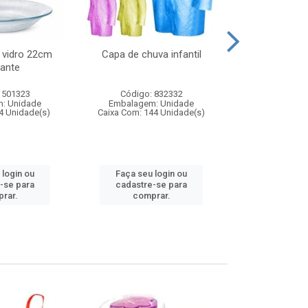
 vidro 22cm
Capa de chuva infantil
Jg prato fun
ante
diam
 501323
Código: 832332
Código:
: Unidade
Embalagem: Unidade
Embalagem
4 Unidade(s)
Caixa Com: 144 Unidade(s)
Caixa Com: 6
 login ou
Faça seu login ou
Faça seu 
-se para
cadastre-se para
cadastre
rar.
comprar.
comp