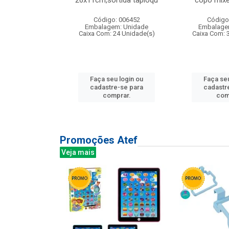
irios
26x11cm,sortida tapioqu
copo mixe
: 135177
Código: 006452
Código
m: Unidade
Embalagem: Unidade
Embalage
12 Unidade(s)
Caixa Com: 24 Unidade(s)
Caixa Com: 
u login ou
Faça seu login ou
Faça seu
e-se para
cadastre-se para
cadastr
prar.
comprar.
com
Promoções Atef
Veja mais