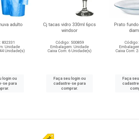
huva adulto
Cj tacas vidro 330ml 6pcs
Prato fundo
windsor
diam
: 832331
Código: 500859
Código:
m: Unidade
Embalagem: Unidade
Embalagem
44 Unidade(s)
Caixa Com: 6 Unidade(s)
Caixa Com: 2
 login ou
Faça seu login ou
Faça seu
e-se para
cadastre-se para
cadastre
prar.
comprar.
comp