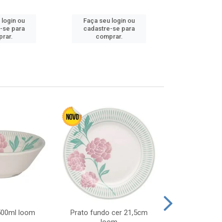
 login ou
Faça seu login ou
Faça seu 
-se para
cadastre-se para
cadastre
rar.
comprar.
comp
 500ml loom
Prato fundo cer 21,5cm
Prato raso c