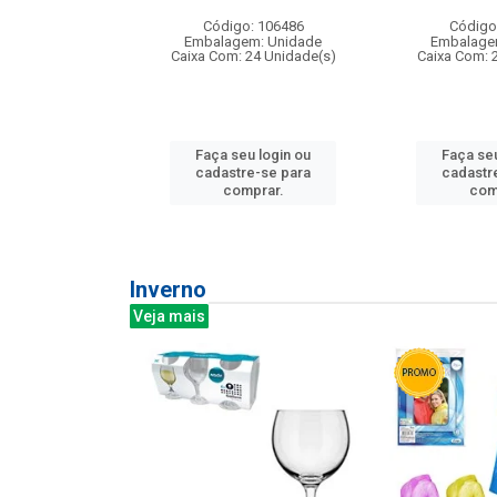
: 275814
Código: 106486
Código
m: Unidade
Embalagem: Unidade
Embalage
240 Unidade(s)
Caixa Com: 24 Unidade(s)
Caixa Com: 
u login ou
Faça seu login ou
Faça seu
e-se para
cadastre-se para
cadastr
prar.
comprar.
com
Inverno
Veja mais