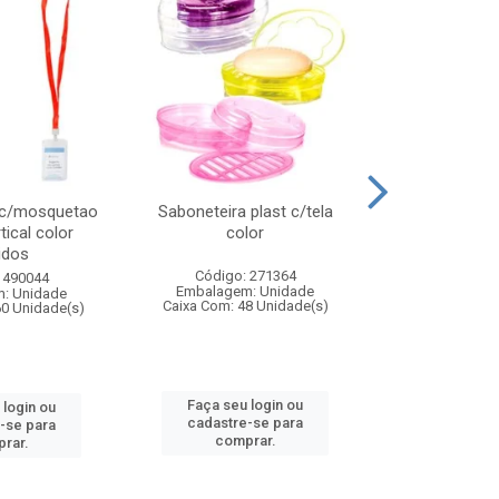
 c/mosquetao
Saboneteira plast c/tela
Prato plas
tical color
color
colo
idos
Código: 271364
Código:
 490044
Embalagem: Unidade
Embalagem
: Unidade
Caixa Com: 48 Unidade(s)
Caixa Com: 4
60 Unidade(s)
Faça seu login ou
Faça seu 
 login ou
cadastre-se para
cadastre
-se para
comprar.
comp
rar.