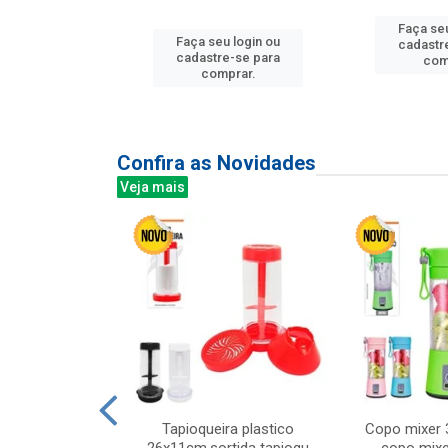
u login ou
Faça seu
Faça seu login ou
e-se para
cadastr
cadastre-se para
prar.
com
comprar.
Confira as Novidades
Veja mais
mesa cer 18cm
Tapioqueira plastico
Copo mixer 