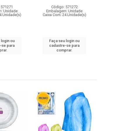
 571271
Código: 571272
Código:
: Unidade
Embalagem: Unidade
Embalagem
4 Unidade(s)
Caixa Com: 24 Unidade(s)
Caixa Com: 4
 login ou
Faça seu login ou
Faça seu 
-se para
cadastre-se para
cadastre
rar.
comprar.
comp