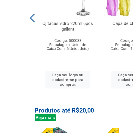
 vidro 23,5cm
Cj tacas vidro 220ml 6pcs
Capa de c
e petala
gallant
: 503788
Código: 500088
Código
m: Unidade
Embalagem: Unidade
Embalage
24 Unidade(s)
Caixa Com: 6 Unidade(s)
Caixa Com: 1
u login ou
Faça seu login ou
Faça seu
e-se para
cadastre-se para
cadastr
prar.
comprar.
com
Produtos até R$20,00
Veja mais