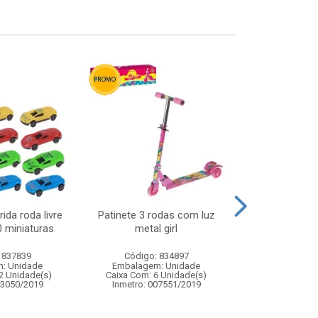
ida roda livre
Patinete 3 rodas com luz
Lousa magica 
0 miniaturas
metal girl
21x1
 837839
Código: 834897
Código:
: Unidade
Embalagem: Unidade
Embalagem
2 Unidade(s)
Caixa Com: 6 Unidade(s)
Caixa Com: 10
03050/2019
Inmetro: 007551/2019
Inmetro: ABCP-B