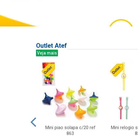
Outlet Atef
Veja mais
last c/div
Mini piao solapa c/20 ref
Mini relogio 
m ursinhos sor
863
8