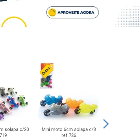
cm solapa c/20
Mini moto 6cm solapa c/8
Giro helice so
 719
ref 726
75