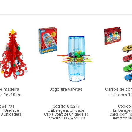
re madeira
Jogo tira varetas
Carros de corr
es 16x10cm
– kit com 1
: 841731
Código: 842217
Código:
m: Unidade
Embalagem: Unidade
Embalagem
48 Unidade(s)
Caixa Com: 24 Unidade(s)
Caixa Com: 7
Inmetro: 006747/2019
Inmetro: 0