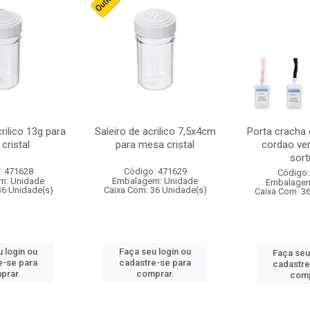
crilico 13g para
Saleiro de acrilico 7,5x4cm
Porta cracha
cristal
para mesa cristal
cordao ver
sort
: 471628
Código: 471629
Código:
m: Unidade
Embalagem: Unidade
Embalagem
36 Unidade(s)
Caixa Com: 36 Unidade(s)
Caixa Com: 3
 login ou
Faça seu login ou
Faça seu
e-se para
cadastre-se para
cadastre
prar.
comprar.
comp