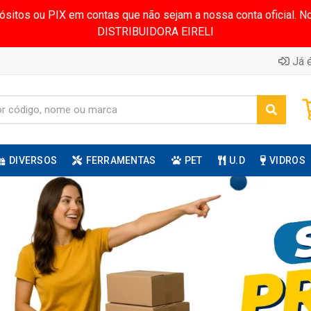
pósitos ou PIX em contas que não sejam a nossa conta oficial.
DISTRIBUIDORA EIRELI
Já é
DIVERSOS
FERRAMENTAS
PET
U.D
VIDROS