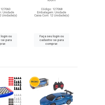
loom
 127060
Código: 127068
Código:
: Unidade
Embalagem: Unidade
Embalagem
2 Unidade(s)
Caixa Com: 12 Unidade(s)
Caixa Com: 1
 login ou
Faça seu login ou
Faça seu 
-se para
cadastre-se para
cadastre
rar.
comprar.
comp