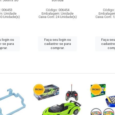
r 380ml so
sortida
: 006453
Código: 006454
Código:
m: Unidade
Embalagem: Unidade
Embalagem
30 Unidade(s)
Caixa Com: 24 Unidade(s)
Caixa Com: 1
 login ou
Faça seu login ou
Faça seu
e-se para
cadastre-se para
cadastre
prar.
comprar.
comp