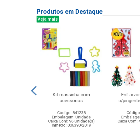
Produtos em Destaque
Veja mais
reen bali 340ml
Kit massinha com
Enf arvo
6pcs
acessorios
c/pingent
: 838878
Código: 841238
Código
m: Unidade
Embalagem: Unidade
Embalage
 8 Unidade(s)
Caixa Com: 96 Unidade(s)
Caixa Com: 
Inmetro: 006390/2019