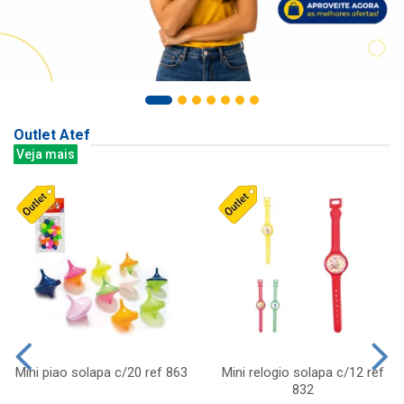
Outlet Atef
Veja mais
Mini piao solapa c/20 ref 863
Mini relogio solapa c/12 ref
832