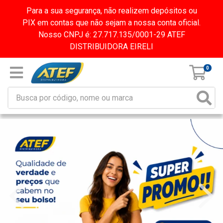
Para a sua segurança, não realizem depósitos ou
PIX em contas que não sejam a nossa conta oficial.
Nosso CNPJ é: 27.717.135/0001-29 ATEF
DISTRIBUIDORA EIRELI
0