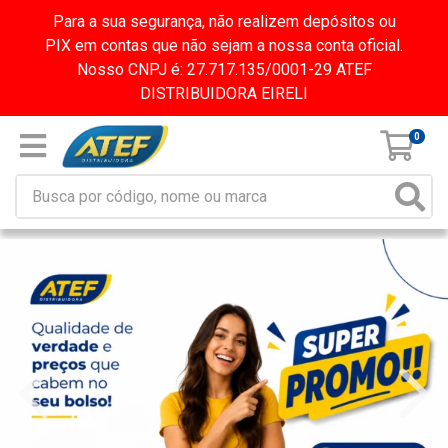
Para a sua segurança, não realizem depósitos ou
PIX em contas que não sejam a nossa conta oficial.
Nosso CNPJ é: 27.717.135/0001-29 ATEF
DISTRIBUIDORA EIRELI
0