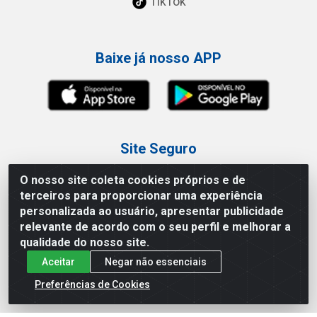
TikTok
Baixe já nosso APP
Site Seguro
O nosso site coleta cookies próprios e de
terceiros para proporcionar uma experiência
personalizada ao usuário, apresentar publicidade
relevante de acordo com o seu perfil e melhorar a
Loja / Showroom
qualidade do nosso site.
Aceitar
Negar não essenciais
Tel.: (11) 3227-0546
Av Vautier, 587/597 - Pari - São Paulo/SP
Preferências de Cookies