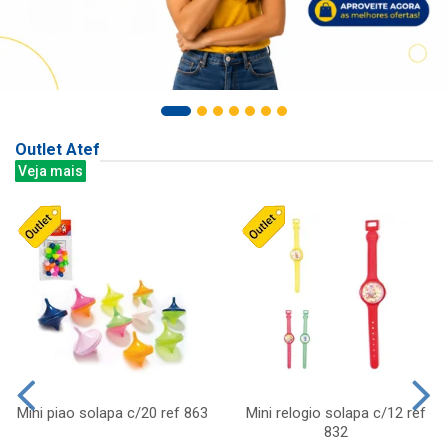
Outlet Atef
Veja mais
Mini piao solapa c/20 ref 863
Mini relogio solapa c/12 ref
832