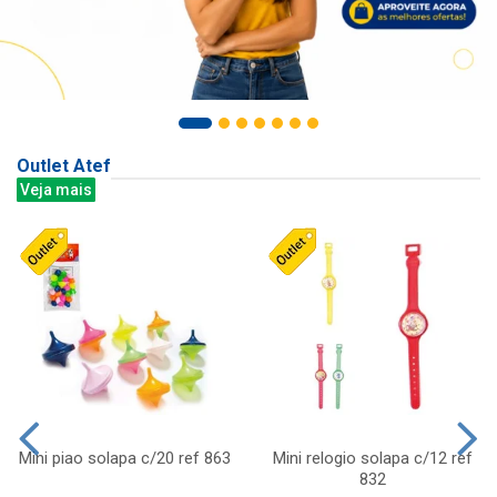
Outlet Atef
Veja mais
Mini piao solapa c/20 ref 863
Mini relogio solapa c/12 ref
832