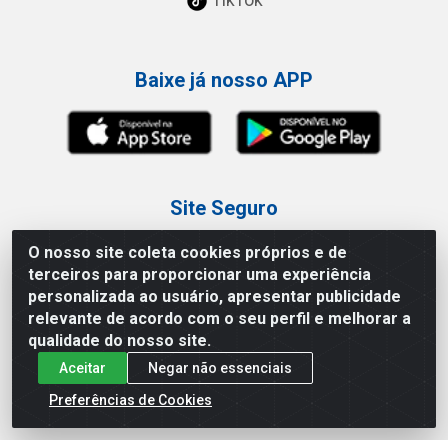
Baixe já nosso APP
Site Seguro
O nosso site coleta cookies próprios e de
terceiros para proporcionar uma experiência
personalizada ao usuário, apresentar publicidade
relevante de acordo com o seu perfil e melhorar a
Loja / Showroom
qualidade do nosso site.
Aceitar
Negar não essenciais
Tel.: (11) 3227-0546
Av Vautier, 587/597 - Pari - São Paulo/SP
Preferências de Cookies