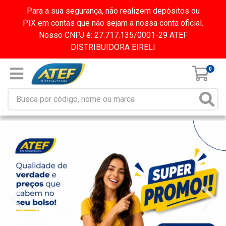
Para a sua segurança, não realizem depósitos ou
PIX em contas que não sejam a nossa conta oficial.
Nosso CNPJ é: 27.717.135/0001-29 ATEF
DISTRIBUIDORA EIRELI
0