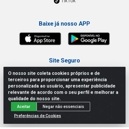
TikTok
Baixe já nosso APP
Site Seguro
O nosso site coleta cookies próprios e de
terceiros para proporcionar uma experiência
personalizada ao usuário, apresentar publicidade
relevante de acordo com o seu perfil e melhorar a
Loja / Showroom
qualidade do nosso site.
Aceitar
Negar não essenciais
Tel.: (11) 3227-0546
Av Vautier, 587/597 - Pari - São Paulo/SP
Preferências de Cookies