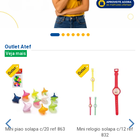
Outlet Atef
Veja mais
Mini piao solapa c/20 ref 863
Mini relogio solapa c/12 ref
832