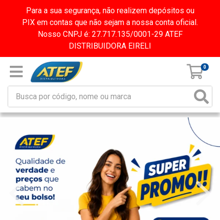
Para a sua segurança, não realizem depósitos ou
PIX em contas que não sejam a nossa conta oficial.
Nosso CNPJ é: 27.717.135/0001-29 ATEF
DISTRIBUIDORA EIRELI
0