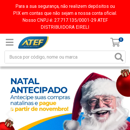
Para a sua segurança, não realizem depósitos ou
PIX em contas que não sejam a nossa conta oficial.
Nosso CNPJ é: 27.717.135/0001-29 ATEF
DISTRIBUIDORA EIRELI
0