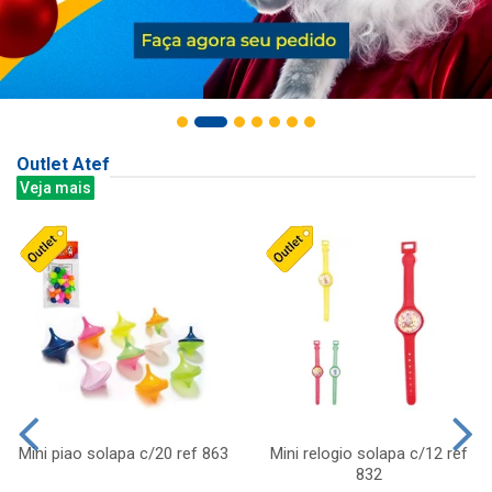
Outlet Atef
Veja mais
Mini piao solapa c/20 ref 863
Mini relogio solapa c/12 ref
832