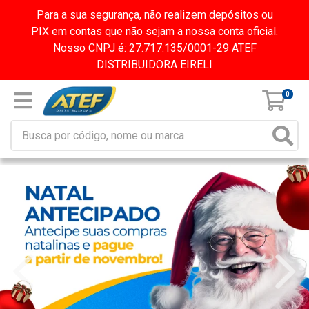
Para a sua segurança, não realizem depósitos ou
PIX em contas que não sejam a nossa conta oficial.
Nosso CNPJ é: 27.717.135/0001-29 ATEF
DISTRIBUIDORA EIRELI
0