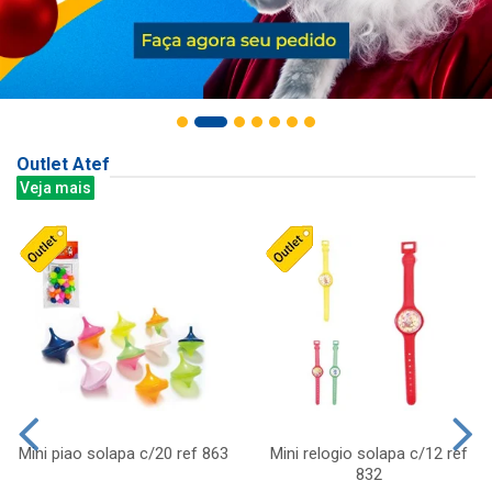
Outlet Atef
Veja mais
Mini piao solapa c/20 ref 863
Mini relogio solapa c/12 ref
832