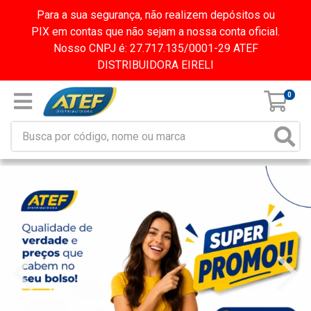
Para a sua segurança, não realizem depósitos ou
PIX em contas que não sejam a nossa conta oficial.
Nosso CNPJ é: 27.717.135/0001-29 ATEF
DISTRIBUIDORA EIRELI
0