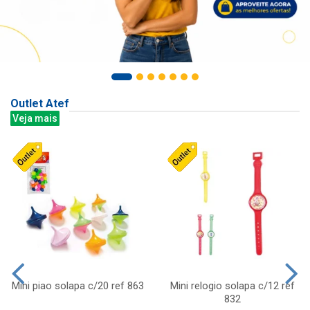
Outlet Atef
Veja mais
Mini piao solapa c/20 ref 863
Mini relogio solapa c/12 ref
832