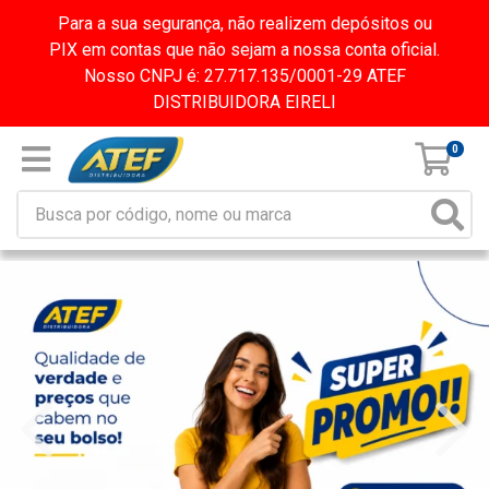
Para a sua segurança, não realizem depósitos ou
PIX em contas que não sejam a nossa conta oficial.
Nosso CNPJ é: 27.717.135/0001-29 ATEF
DISTRIBUIDORA EIRELI
0