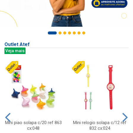
Outlet Atef
Veja mais
Mini piao solapa c/20 ref 863
Mini relogio solapa c/12 ref
cx:048
832 cx:024