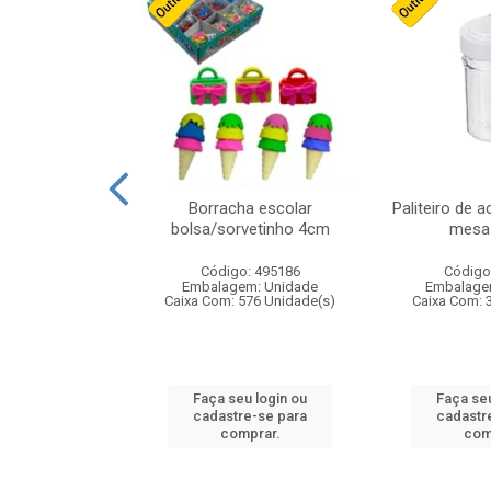
stico n.4 12cm
Borracha escolar
Paliteiro de a
bolsa/sorvetinho 4cm
mesa 
: 940550
Código: 495186
Código
m: Unidade
Embalagem: Unidade
Embalage
24 Unidade(s)
Caixa Com: 576 Unidade(s)
Caixa Com: 
u login ou
Faça seu login ou
Faça seu
e-se para
cadastre-se para
cadastr
prar.
comprar.
com