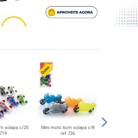
cm solapa c/20
Mini moto 6cm solapa c/8
Giro helice so
 719
ref 726
75