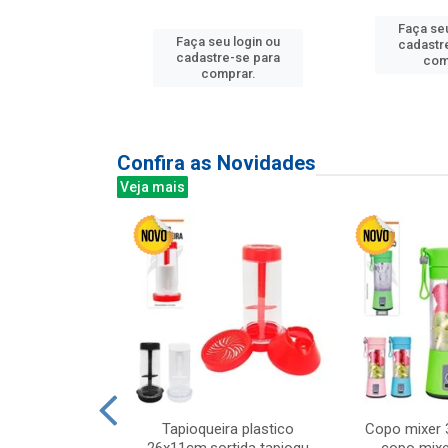
u login ou
Faça seu
Faça seu login ou
e-se para
cadastr
cadastre-se para
prar.
com
comprar.
Confira as Novidades
Veja mais
mesa cer 18cm
Tapioqueira plastico
Copo mixer 