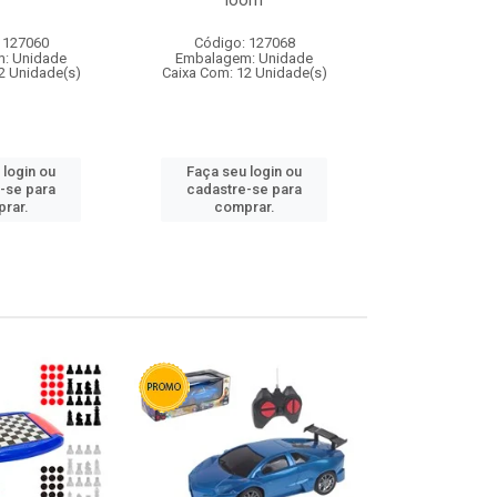
loom
 127060
Código: 127068
Código:
: Unidade
Embalagem: Unidade
Embalagem
2 Unidade(s)
Caixa Com: 12 Unidade(s)
Caixa Com: 1
 login ou
Faça seu login ou
Faça seu 
-se para
cadastre-se para
cadastre
rar.
comprar.
comp