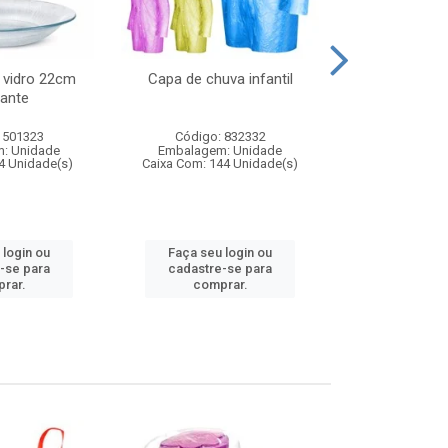
 vidro 22cm
Capa de chuva infantil
Jg prato fun
ante
diam
 501323
Código: 832332
Código:
: Unidade
Embalagem: Unidade
Embalagem
4 Unidade(s)
Caixa Com: 144 Unidade(s)
Caixa Com: 6
 login ou
Faça seu login ou
Faça seu 
-se para
cadastre-se para
cadastre
rar.
comprar.
comp