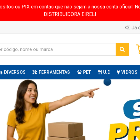
pósitos ou PIX em contas que não sejam a nossa conta oficial.
DISTRIBUIDORA EIRELI
Já é
DIVERSOS
FERRAMENTAS
PET
U.D
VIDROS