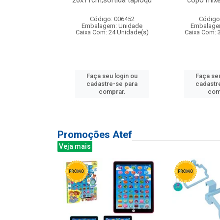
irios
26x11cm,sortida tapioqu
copo mixe
: 135177
Código: 006452
Código
m: Unidade
Embalagem: Unidade
Embalage
12 Unidade(s)
Caixa Com: 24 Unidade(s)
Caixa Com: 
u login ou
Faça seu login ou
Faça seu
e-se para
cadastre-se para
cadastr
prar.
comprar.
com
Promoções Atef
Veja mais