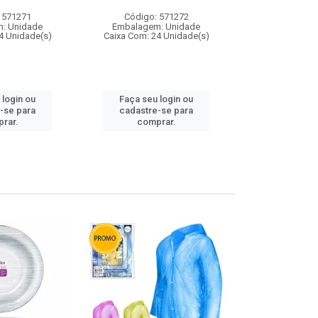
 571271
Código: 571272
Código:
: Unidade
Embalagem: Unidade
Embalagem
4 Unidade(s)
Caixa Com: 24 Unidade(s)
Caixa Com: 4
 login ou
Faça seu login ou
Faça seu 
-se para
cadastre-se para
cadastre
rar.
comprar.
comp