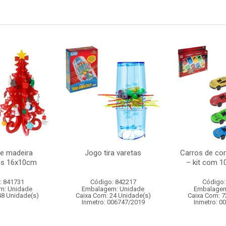
re madeira
Jogo tira varetas
Carros de corr
es 16x10cm
– kit com 1
: 841731
Código: 842217
Código:
m: Unidade
Embalagem: Unidade
Embalagem
48 Unidade(s)
Caixa Com: 24 Unidade(s)
Caixa Com: 7
Inmetro: 006747/2019
Inmetro: 0