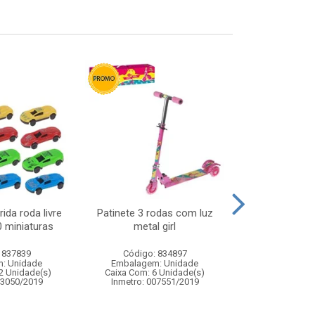
ida roda livre
Patinete 3 rodas com luz
Lousa magica 
0 miniaturas
metal girl
21x1
 837839
Código: 834897
Código:
: Unidade
Embalagem: Unidade
Embalagem
2 Unidade(s)
Caixa Com: 6 Unidade(s)
Caixa Com: 10
03050/2019
Inmetro: 007551/2019
Inmetro: ABCP-B