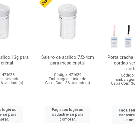
crilico 13g para
Saleiro de acrilico 7,5x4cm
Porta cracha
cristal
para mesa cristal
cordao ver
sort
: 471628
Código: 471629
Código:
m: Unidade
Embalagem: Unidade
Embalagem
36 Unidade(s)
Caixa Com: 36 Unidade(s)
Caixa Com: 3
 login ou
Faça seu login ou
Faça seu
e-se para
cadastre-se para
cadastre
prar.
comprar.
comp