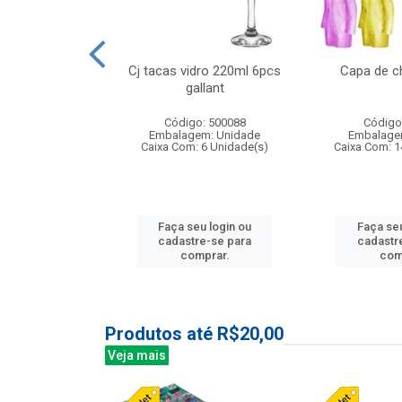
 vidro 23,5cm
Cj tacas vidro 220ml 6pcs
Capa de c
e petala
gallant
: 503788
Código: 500088
Código
m: Unidade
Embalagem: Unidade
Embalage
24 Unidade(s)
Caixa Com: 6 Unidade(s)
Caixa Com: 1
u login ou
Faça seu login ou
Faça seu
e-se para
cadastre-se para
cadastr
prar.
comprar.
com
Produtos até R$20,00
Veja mais