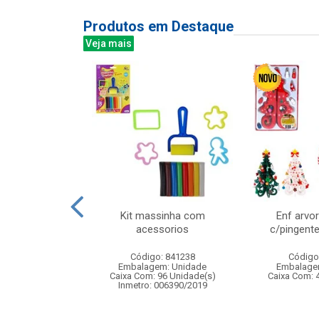
Produtos em Destaque
Veja mais
reen bali 340ml
Kit massinha com
Enf arvo
6pcs
acessorios
c/pingent
: 838878
Código: 841238
Código
m: Unidade
Embalagem: Unidade
Embalage
 8 Unidade(s)
Caixa Com: 96 Unidade(s)
Caixa Com: 
Inmetro: 006390/2019