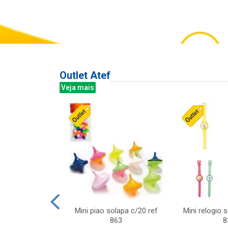
Outlet Atef
Veja mais
last c/div
Mini piao solapa c/20 ref
Mini relogio 
m ursinhos sor
863
8