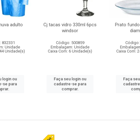
huva adulto
Cj tacas vidro 330ml 6pcs
Prato fundo
windsor
diam
: 832331
Código: 500859
Código:
m: Unidade
Embalagem: Unidade
Embalagem
44 Unidade(s)
Caixa Com: 6 Unidade(s)
Caixa Com: 2
 login ou
Faça seu login ou
Faça seu
e-se para
cadastre-se para
cadastre
prar.
comprar.
comp