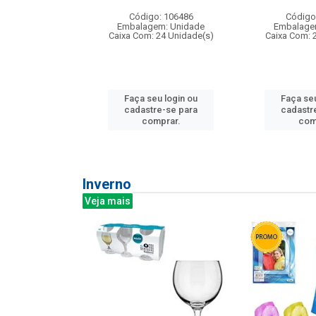
: 275814
Código: 106486
Código
m: Unidade
Embalagem: Unidade
Embalage
240 Unidade(s)
Caixa Com: 24 Unidade(s)
Caixa Com: 
u login ou
Faça seu login ou
Faça seu
e-se para
cadastre-se para
cadastr
prar.
comprar.
com
Inverno
Veja mais