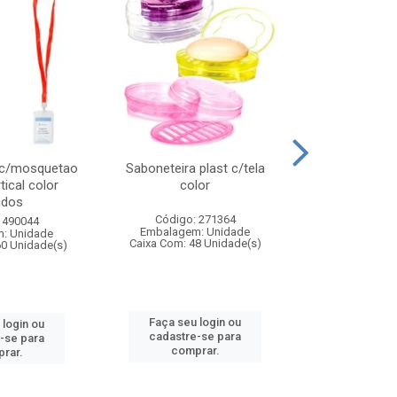
 c/mosquetao
Saboneteira plast c/tela
Prato plas
tical color
color
colo
idos
Código: 271364
Código:
 490044
Embalagem: Unidade
Embalagem
: Unidade
Caixa Com: 48 Unidade(s)
Caixa Com: 4
60 Unidade(s)
Faça seu login ou
Faça seu 
 login ou
cadastre-se para
cadastre
-se para
comprar.
comp
rar.