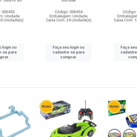
r 380ml so
sortida
: 006453
Código: 006454
Código:
m: Unidade
Embalagem: Unidade
Embalagem
30 Unidade(s)
Caixa Com: 24 Unidade(s)
Caixa Com: 1
 login ou
Faça seu login ou
Faça seu
e-se para
cadastre-se para
cadastre
prar.
comprar.
comp