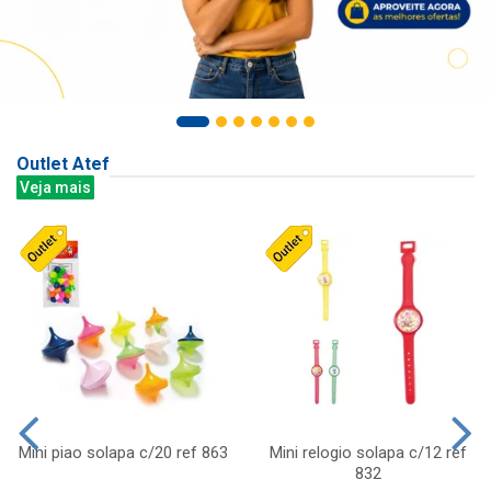
Outlet Atef
Veja mais
Mini piao solapa c/20 ref 863
Mini relogio solapa c/12 ref
832