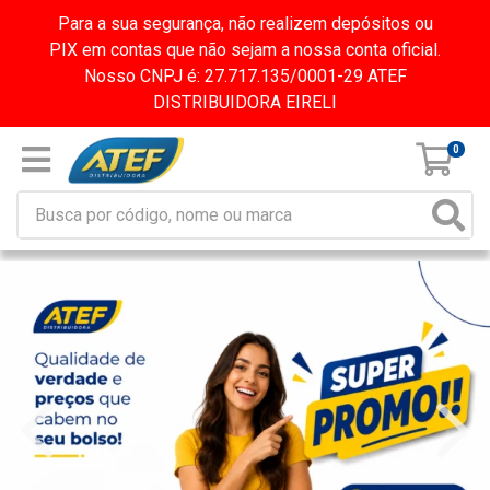
Para a sua segurança, não realizem depósitos ou
PIX em contas que não sejam a nossa conta oficial.
Nosso CNPJ é: 27.717.135/0001-29 ATEF
DISTRIBUIDORA EIRELI
0