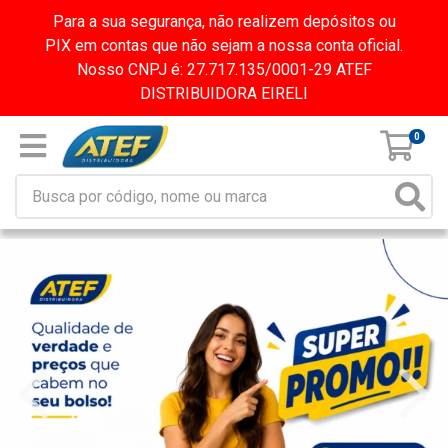
Para a sua segurança, não realizem depósitos ou
PIX em contas que não sejam a nossa conta oficial.
Nosso CNPJ é: 27.717.135/0001-29 ATEF
DISTRIBUIDORA EIRELI
0