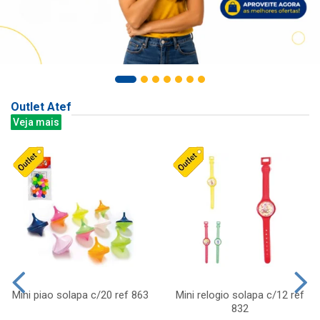
Outlet Atef
Veja mais
Mini piao solapa c/20 ref 863
Mini relogio solapa c/12 ref
832