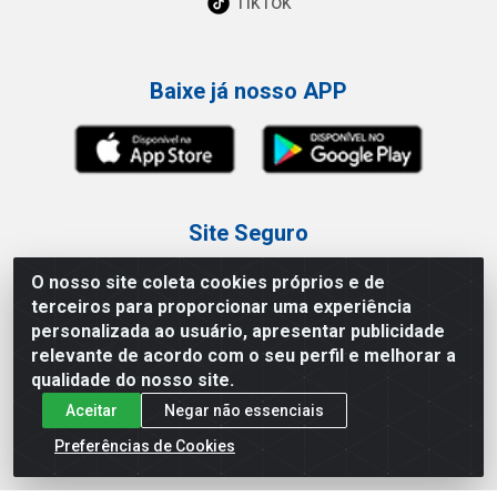
TikTok
Baixe já nosso APP
Site Seguro
O nosso site coleta cookies próprios e de
terceiros para proporcionar uma experiência
personalizada ao usuário, apresentar publicidade
relevante de acordo com o seu perfil e melhorar a
Loja / Showroom
qualidade do nosso site.
Aceitar
Negar não essenciais
Tel.: (11) 3227-0546
Av Vautier, 587/597 - Pari - São Paulo/SP
Preferências de Cookies