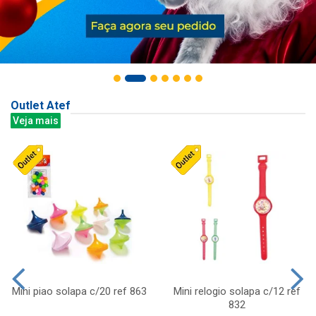
Outlet Atef
Veja mais
Mini piao solapa c/20 ref 863
Mini relogio solapa c/12 ref
832