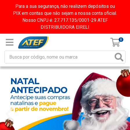
Para a sua segurança, não realizem depósitos ou
PIX em contas que não sejam a nossa conta oficial.
Nosso CNPJ é: 27.717.135/0001-29 ATEF
DISTRIBUIDORA EIRELI
0