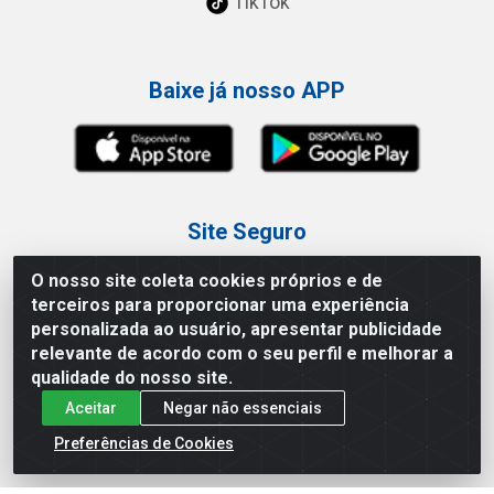
TikTok
Baixe já nosso APP
Site Seguro
O nosso site coleta cookies próprios e de
terceiros para proporcionar uma experiência
personalizada ao usuário, apresentar publicidade
relevante de acordo com o seu perfil e melhorar a
Loja / Showroom
qualidade do nosso site.
Aceitar
Negar não essenciais
Tel.: (11) 3227-0546
Av Vautier, 587/597 - Pari - São Paulo/SP
Preferências de Cookies