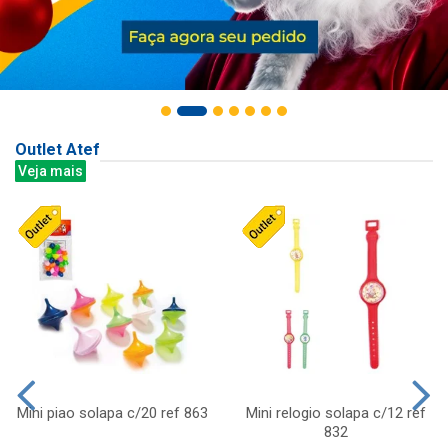
Outlet Atef
Veja mais
Mini piao solapa c/20 ref 863
Mini relogio solapa c/12 ref
832