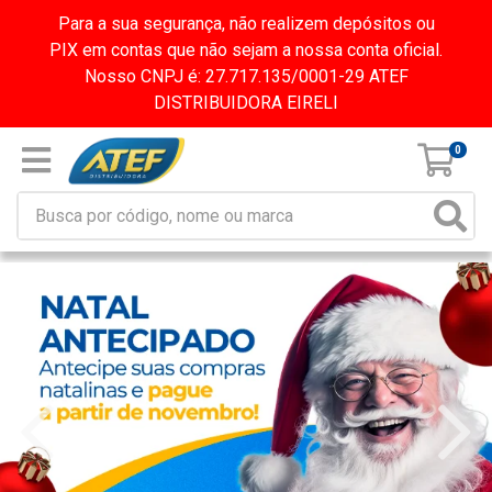
Para a sua segurança, não realizem depósitos ou
PIX em contas que não sejam a nossa conta oficial.
Nosso CNPJ é: 27.717.135/0001-29 ATEF
DISTRIBUIDORA EIRELI
0