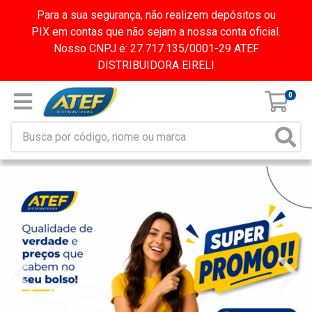
Para a sua segurança, não realizem depósitos ou
PIX em contas que não sejam a nossa conta oficial.
Nosso CNPJ é: 27.717.135/0001-29 ATEF
DISTRIBUIDORA EIRELI
0