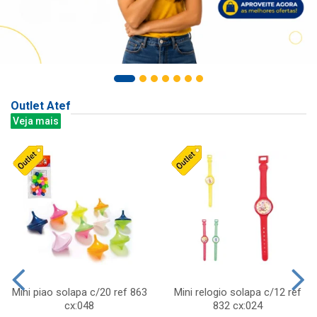
Outlet Atef
Veja mais
Mini piao solapa c/20 ref 863
Mini relogio solapa c/12 ref
cx:048
832 cx:024