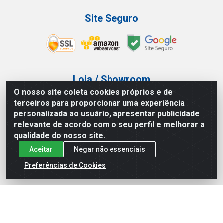
Site Seguro
Loja / Showroom
O nosso site coleta cookies próprios e de
Tel.: (11) 3227-0546
terceiros para proporcionar uma experiência
Av Vautier, 587/597 - Pari - São Paulo/SP
personalizada ao usuário, apresentar publicidade
relevante de acordo com o seu perfil e melhorar a
qualidade do nosso site.
Aceitar
Negar não essenciais
Atef Distribuidora LTDA - Av. Vautier, 585/597 - Pari - São
Paulo/SP - CEP 03.032-000 - CNPJ 27.717.135/0001-29
Preferências de Cookies