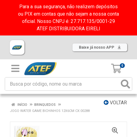
Para a sua segurança, não realizem depósitos
ou PIX em contas que não sejam a nossa conta
oficial. Nosso CNPJ é: 27.717.135/0001-29
ATEF DISTRIBUIDORA EIRELI
Baixe já nosso APP
0
VOLTAR
INÍCIO
BRINQUEDOS
JOGO WATER GAME BICHINHOS 12X6CM CX:00288