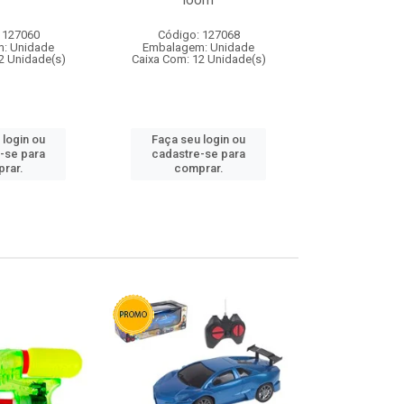
loom
 127060
Código: 127068
Código:
: Unidade
Embalagem: Unidade
Embalagem
2 Unidade(s)
Caixa Com: 12 Unidade(s)
Caixa Com: 1
 login ou
Faça seu login ou
Faça seu 
-se para
cadastre-se para
cadastre
rar.
comprar.
comp