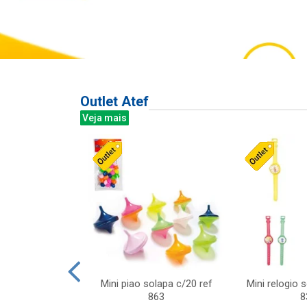
Outlet Atef
Veja mais
last c/div
Mini piao solapa c/20 ref
Mini relogio 
m ursinhos sor
863
8