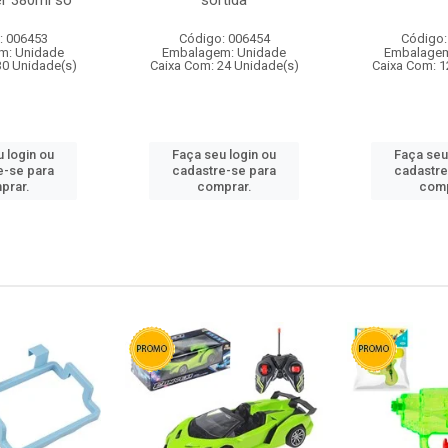
r 380ml so
sortida
: 006453
Código: 006454
Código:
m: Unidade
Embalagem: Unidade
Embalagem
30 Unidade(s)
Caixa Com: 24 Unidade(s)
Caixa Com: 1
 login ou
Faça seu login ou
Faça seu
e-se para
cadastre-se para
cadastre
prar.
comprar.
comp