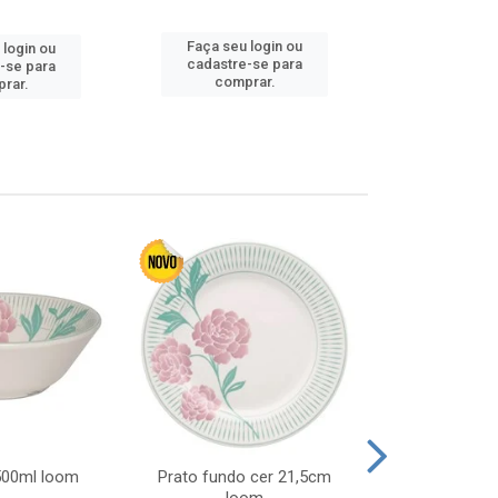
Faça seu login ou
 login ou
Faça seu 
cadastre-se para
-se para
cadastre
comprar.
rar.
comp
 500ml loom
Prato fundo cer 21,5cm
Prato raso c