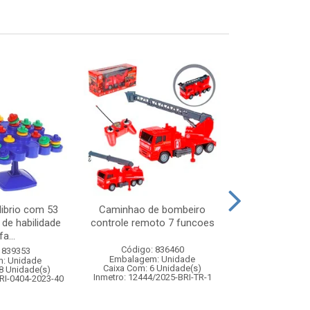
librio com 53
Caminhao de bombeiro
Carro de polici
 de habilidade
controle remoto 7 funcoes
com controle
a...
funco
Código: 836460
 839353
Código:
Embalagem: Unidade
: Unidade
Embalagem
Caixa Com: 6 Unidade(s)
8 Unidade(s)
Caixa Com: 2
Inmetro: 12444/2025-BRI-TR-1
RI-0404-2023-40
Inmetro: 12444