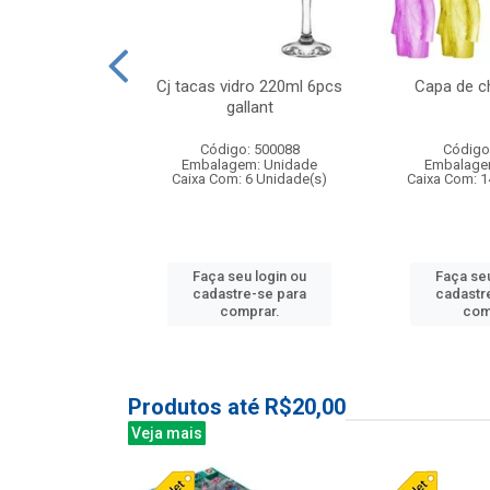
o raso 25,5cm
Cj tacas vidro 220ml 6pcs
Capa de c
e petala
gallant
: 503787
Código: 500088
Código
m: Unidade
Embalagem: Unidade
Embalage
24 Unidade(s)
Caixa Com: 6 Unidade(s)
Caixa Com: 1
u login ou
Faça seu login ou
Faça seu
e-se para
cadastre-se para
cadastr
prar.
comprar.
com
Produtos até R$20,00
Veja mais