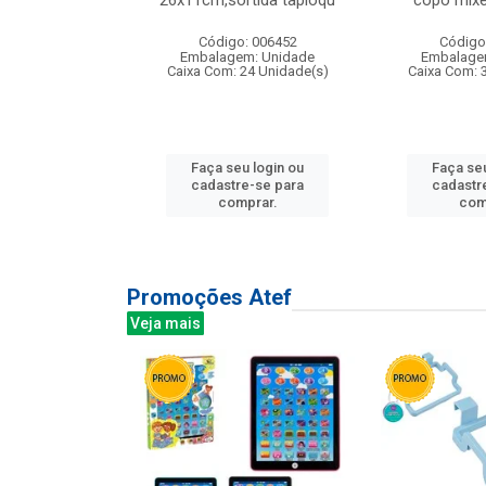
irios
26x11cm,sortida tapioqu
copo mixe
: 135177
Código: 006452
Código
m: Unidade
Embalagem: Unidade
Embalage
12 Unidade(s)
Caixa Com: 24 Unidade(s)
Caixa Com: 
u login ou
Faça seu login ou
Faça seu
e-se para
cadastre-se para
cadastr
prar.
comprar.
com
Promoções Atef
Veja mais