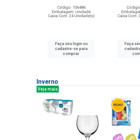
: 275814
Código: 106486
Código
m: Unidade
Embalagem: Unidade
Embalage
240 Unidade(s)
Caixa Com: 24 Unidade(s)
Caixa Com: 
u login ou
Faça seu login ou
Faça seu
e-se para
cadastre-se para
cadastr
prar.
comprar.
com
Inverno
Veja mais