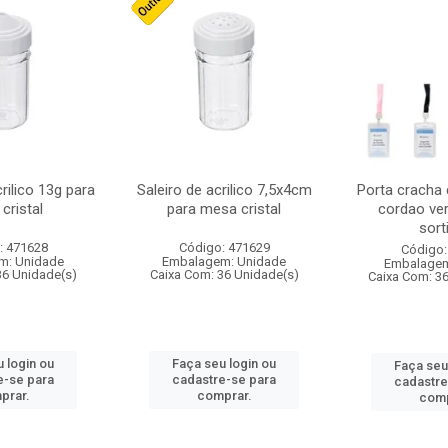
crilico 13g para
Saleiro de acrilico 7,5x4cm
Porta cracha
cristal
para mesa cristal
cordao ver
sort
: 471628
Código: 471629
Código:
m: Unidade
Embalagem: Unidade
Embalagem
36 Unidade(s)
Caixa Com: 36 Unidade(s)
Caixa Com: 3
 login ou
Faça seu login ou
Faça seu
e-se para
cadastre-se para
cadastre
prar.
comprar.
comp