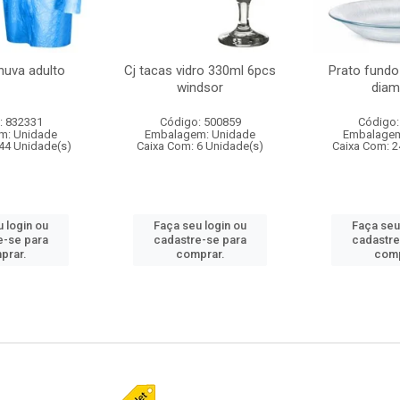
huva adulto
Cj tacas vidro 330ml 6pcs
Prato fundo
windsor
diam
: 832331
Código: 500859
Código:
m: Unidade
Embalagem: Unidade
Embalagem
44 Unidade(s)
Caixa Com: 6 Unidade(s)
Caixa Com: 2
 login ou
Faça seu login ou
Faça seu
e-se para
cadastre-se para
cadastre
prar.
comprar.
comp