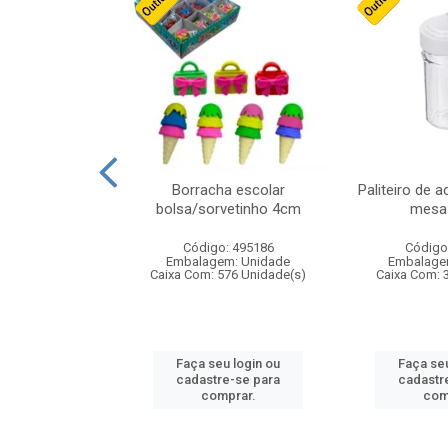
cores sortidas
Borracha escolar
Paliteiro de a
ref 130s
bolsa/sorvetinho 4cm
mesa 
: 826147
Código: 495186
Código
m: Unidade
Embalagem: Unidade
Embalage
160 Unidade(s)
Caixa Com: 576 Unidade(s)
Caixa Com: 
u login ou
Faça seu login ou
Faça seu
e-se para
cadastre-se para
cadastr
prar.
comprar.
com