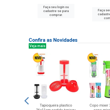
u login ou
Faça seu login ou
Faça seu
e-se para
cadastre-se para
cadastr
prar.
comprar.
com
Confira as Novidades
Veja mais
mesa cer 18cm
Tapioqueira plastico
Copo mixer 