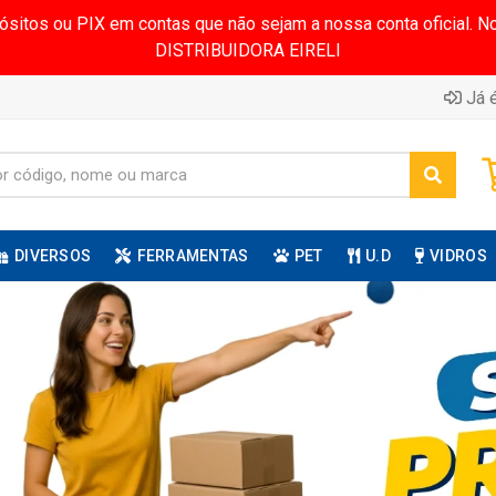
pósitos ou PIX em contas que não sejam a nossa conta oficial.
DISTRIBUIDORA EIRELI
Já é
DIVERSOS
FERRAMENTAS
PET
U.D
VIDROS