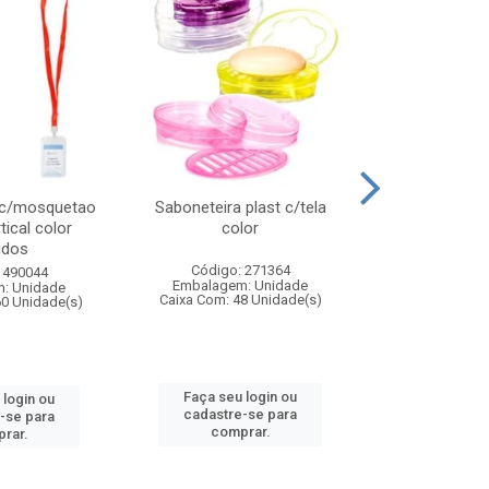
 c/mosquetao
Saboneteira plast c/tela
Prato plas
tical color
color
colo
idos
Código: 271364
Código:
 490044
Embalagem: Unidade
Embalagem
: Unidade
Caixa Com: 48 Unidade(s)
Caixa Com: 4
60 Unidade(s)
Faça seu login ou
Faça seu 
 login ou
cadastre-se para
cadastre
-se para
comprar.
comp
rar.