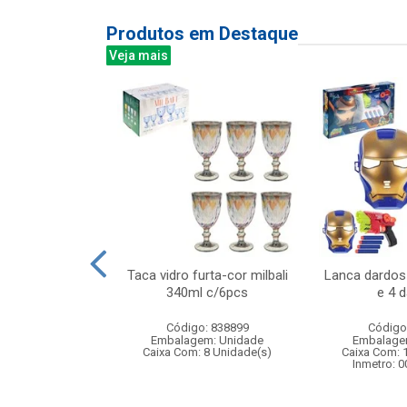
Produtos em Destaque
Veja mais
 resina branca
Taca vidro furta-cor milbali
Lanca dardo
 10pcs
340ml c/6pcs
e 4 
: 837875
Código: 838899
Código
m: Unidade
Embalagem: Unidade
Embalage
24 Unidade(s)
Caixa Com: 8 Unidade(s)
Caixa Com: 
Inmetro: 