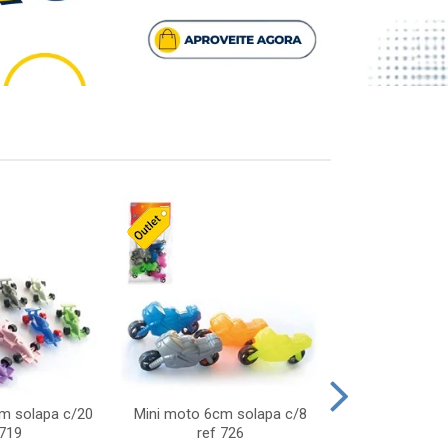
cm solapa c/20
Mini moto 6cm solapa c/8
Giro helice so
 719
ref 726
75