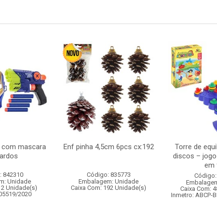
s com mascara
Enf pinha 4,5cm 6pcs cx:192
Torre de equi
dardos
discos – jogo
em f
: 842310
Código: 835773
Código:
m: Unidade
Embalagem: Unidade
Embalagem
12 Unidade(s)
Caixa Com: 192 Unidade(s)
Caixa Com: 4
005519/2020
Inmetro: ABCP-B