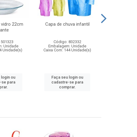
 vidro 22cm
Capa de chuva infantil
Jg prato fun
ante
diam
 501323
Código: 832332
Código:
: Unidade
Embalagem: Unidade
Embalagem
4 Unidade(s)
Caixa Com: 144 Unidade(s)
Caixa Com: 6
 login ou
Faça seu login ou
Faça seu 
-se para
cadastre-se para
cadastre
rar.
comprar.
comp