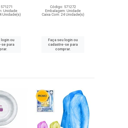
 571271
Código: 571272
Código:
: Unidade
Embalagem: Unidade
Embalagem
4 Unidade(s)
Caixa Com: 24 Unidade(s)
Caixa Com: 4
 login ou
Faça seu login ou
Faça seu 
-se para
cadastre-se para
cadastre
rar.
comprar.
comp