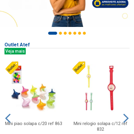
Outlet Atef
Veja mais
Mini piao solapa c/20 ref 863
Mini relogio solapa c/12 ref
832