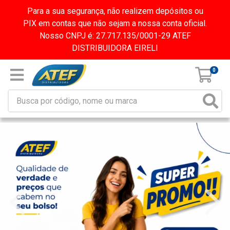
Para a sua segurança, não realizem depósitos ou
PIX em contas que não sejam a nossa conta oficial.
Nosso CNPJ é: 27.717.135/0001-29 ATEF
DISTRIBUIDORA EIRELI
0