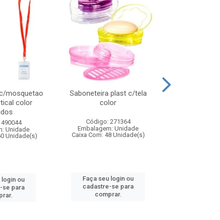
 c/mosquetao
Saboneteira plast c/tela
Prato plas
tical color
color
colo
idos
Código: 271364
Código:
 490044
Embalagem: Unidade
Embalagem
: Unidade
Caixa Com: 48 Unidade(s)
Caixa Com: 4
60 Unidade(s)
Faça seu login ou
Faça seu 
 login ou
cadastre-se para
cadastre
-se para
comprar.
comp
rar.