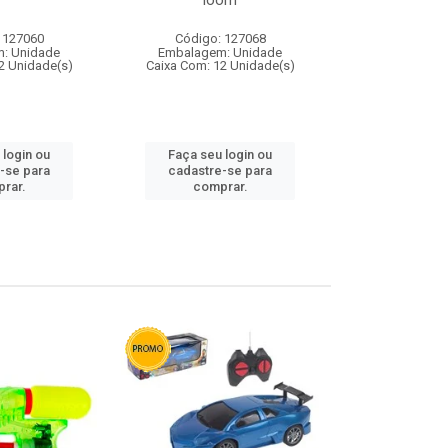
loom
 127060
Código: 127068
Código:
: Unidade
Embalagem: Unidade
Embalagem
2 Unidade(s)
Caixa Com: 12 Unidade(s)
Caixa Com: 1
 login ou
Faça seu login ou
Faça seu 
-se para
cadastre-se para
cadastre
rar.
comprar.
comp