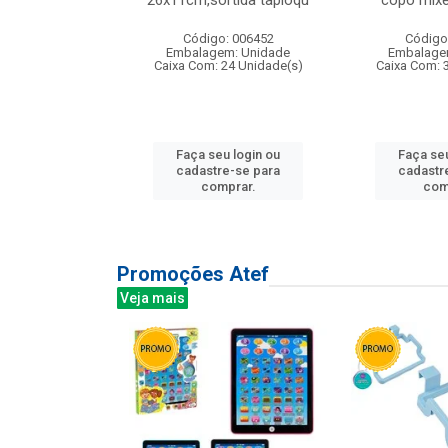
irios
26x11cm,sortida tapioqu
copo mixe
: 135177
Código: 006452
Código
m: Unidade
Embalagem: Unidade
Embalage
12 Unidade(s)
Caixa Com: 24 Unidade(s)
Caixa Com: 
u login ou
Faça seu login ou
Faça seu
e-se para
cadastre-se para
cadastr
prar.
comprar.
com
Promoções Atef
Veja mais