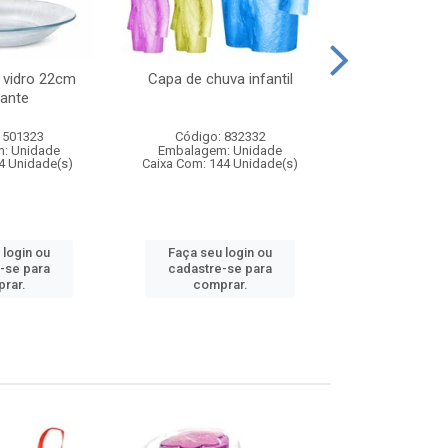
 vidro 22cm
Capa de chuva infantil
Jg prato fun
ante
diam
 501323
Código: 832332
Código:
: Unidade
Embalagem: Unidade
Embalagem
4 Unidade(s)
Caixa Com: 144 Unidade(s)
Caixa Com: 6
 login ou
Faça seu login ou
Faça seu 
-se para
cadastre-se para
cadastre
rar.
comprar.
comp