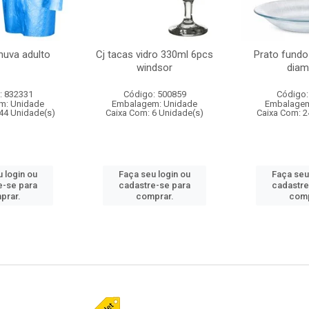
huva adulto
Cj tacas vidro 330ml 6pcs
Prato fundo
windsor
diam
: 832331
Código: 500859
Código:
m: Unidade
Embalagem: Unidade
Embalagem
44 Unidade(s)
Caixa Com: 6 Unidade(s)
Caixa Com: 2
 login ou
Faça seu login ou
Faça seu
e-se para
cadastre-se para
cadastre
prar.
comprar.
comp