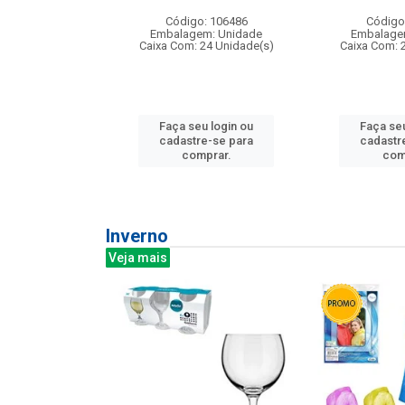
: 275814
Código: 106486
Código
m: Unidade
Embalagem: Unidade
Embalage
240 Unidade(s)
Caixa Com: 24 Unidade(s)
Caixa Com: 
u login ou
Faça seu login ou
Faça seu
e-se para
cadastre-se para
cadastr
prar.
comprar.
com
Inverno
Veja mais