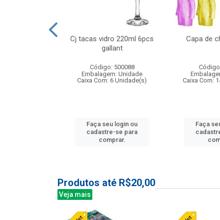
o raso 25,5cm
Cj tacas vidro 220ml 6pcs
Capa de c
e petala
gallant
: 503787
Código: 500088
Código
m: Unidade
Embalagem: Unidade
Embalage
24 Unidade(s)
Caixa Com: 6 Unidade(s)
Caixa Com: 1
u login ou
Faça seu login ou
Faça seu
e-se para
cadastre-se para
cadastr
prar.
comprar.
com
Produtos até R$20,00
Veja mais