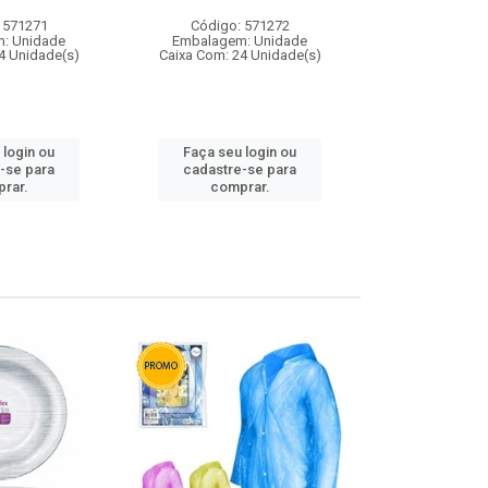
 571271
Código: 571272
Código:
: Unidade
Embalagem: Unidade
Embalagem
4 Unidade(s)
Caixa Com: 24 Unidade(s)
Caixa Com: 4
 login ou
Faça seu login ou
Faça seu 
-se para
cadastre-se para
cadastre
rar.
comprar.
comp