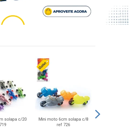
cm solapa c/20
Mini moto 6cm solapa c/8
Giro helice so
 719
ref 726
75