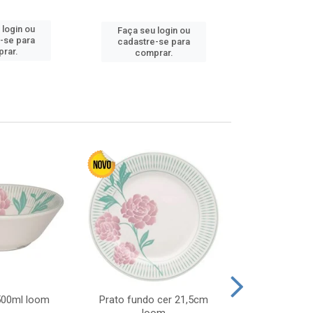
 login ou
Faça seu 
Faça seu login ou
-se para
cadastre
cadastre-se para
rar.
comp
comprar.
 500ml loom
Prato fundo cer 21,5cm
Prato raso c