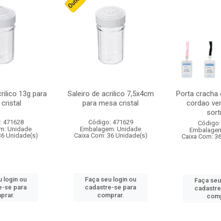
crilico 13g para
Saleiro de acrilico 7,5x4cm
Porta cracha
cristal
para mesa cristal
cordao ver
sort
: 471628
Código: 471629
Código:
m: Unidade
Embalagem: Unidade
Embalagem
36 Unidade(s)
Caixa Com: 36 Unidade(s)
Caixa Com: 3
 login ou
Faça seu login ou
Faça seu
e-se para
cadastre-se para
cadastre
prar.
comprar.
comp