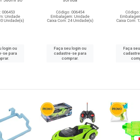
r 380ml so
sortida
: 006453
Código: 006454
Código:
m: Unidade
Embalagem: Unidade
Embalagem
30 Unidade(s)
Caixa Com: 24 Unidade(s)
Caixa Com: 1
 login ou
Faça seu login ou
Faça seu
e-se para
cadastre-se para
cadastre
prar.
comprar.
comp