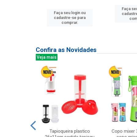
u login ou
Faça seu
Faça seu login ou
e-se para
cadastr
cadastre-se para
prar.
com
comprar.
Confira as Novidades
Veja mais
mesa cer 18cm
Tapioqueira plastico
Copo mixer 