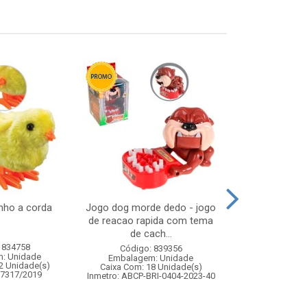
inho a corda
Jogo dog morde dedo - jogo
Pistola lanc
de reacao rapida com tema
de cach...
 834758
Código:
Código: 839356
: Unidade
Embalagem
Embalagem: Unidade
2 Unidade(s)
Caixa Com: 2
Caixa Com: 18 Unidade(s)
07317/2019
Inmetro: 0
Inmetro: ABCP-BRI-0404-2023-40