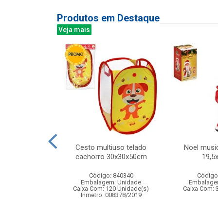
Produtos em Destaque
Veja mais
dardo 28cm
Cesto multiuso telado
Noel music
cachorro 30x30x50cm
19,5
: 837371
Código: 840340
Código
m: Unidade
Embalagem: Unidade
Embalage
24 Unidade(s)
Caixa Com: 120 Unidade(s)
Caixa Com: 
Inmetro: 008378/2019