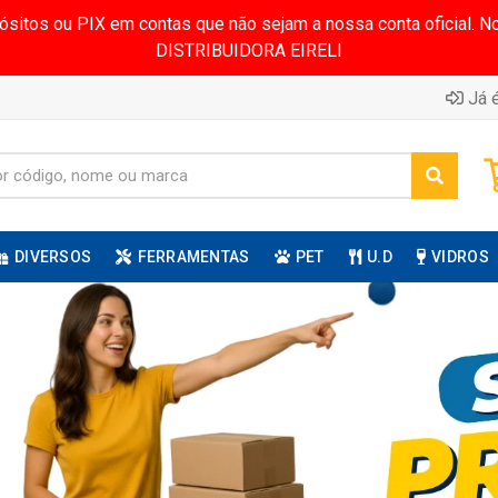
pósitos ou PIX em contas que não sejam a nossa conta oficial.
DISTRIBUIDORA EIRELI
Já é
DIVERSOS
FERRAMENTAS
PET
U.D
VIDROS