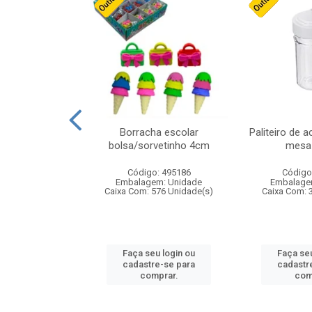
cores sortidas
Borracha escolar
Paliteiro de a
ref 130s
bolsa/sorvetinho 4cm
mesa 
: 826147
Código: 495186
Código
m: Unidade
Embalagem: Unidade
Embalage
160 Unidade(s)
Caixa Com: 576 Unidade(s)
Caixa Com: 
u login ou
Faça seu login ou
Faça seu
e-se para
cadastre-se para
cadastr
prar.
comprar.
com