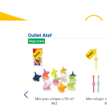
Outlet Atef
Veja mais
last c/div
Mini piao solapa c/20 ref
Mini relogio 
m ursinhos sor
863
8