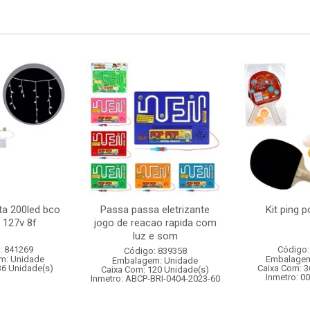
ta 200led bco
Passa passa eletrizante
Kit ping 
 127v 8f
jogo de reacao rapida com
luz e som
: 841269
Código:
Código: 839358
m: Unidade
Embalagem
Embalagem: Unidade
36 Unidade(s)
Caixa Com: 3
Caixa Com: 120 Unidade(s)
Inmetro: 0
Inmetro: ABCP-BRI-0404-2023-60