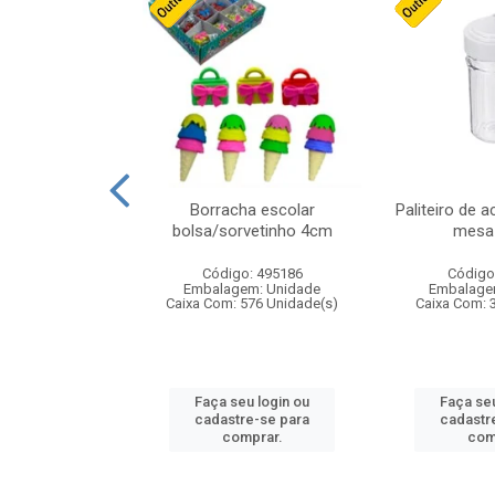
cores sortidas
Borracha escolar
Paliteiro de a
ref 130s
bolsa/sorvetinho 4cm
mesa 
: 826147
Código: 495186
Código
m: Unidade
Embalagem: Unidade
Embalage
160 Unidade(s)
Caixa Com: 576 Unidade(s)
Caixa Com: 
u login ou
Faça seu login ou
Faça seu
e-se para
cadastre-se para
cadastr
prar.
comprar.
com