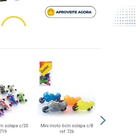
cm solapa c/20
Mini moto 6cm solapa c/8
Giro helice so
 719
ref 726
75