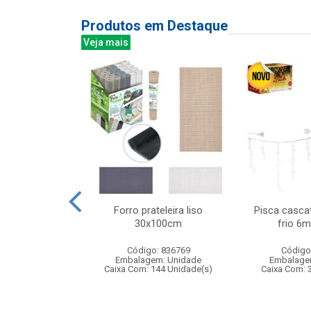
Produtos em Destaque
Veja mais
s com mascara
Forro prateleira liso
Pisca casca
dardos
30x100cm
frio 6m
: 842310
Código: 836769
Código
m: Unidade
Embalagem: Unidade
Embalage
12 Unidade(s)
Caixa Com: 144 Unidade(s)
Caixa Com: 
005519/2020