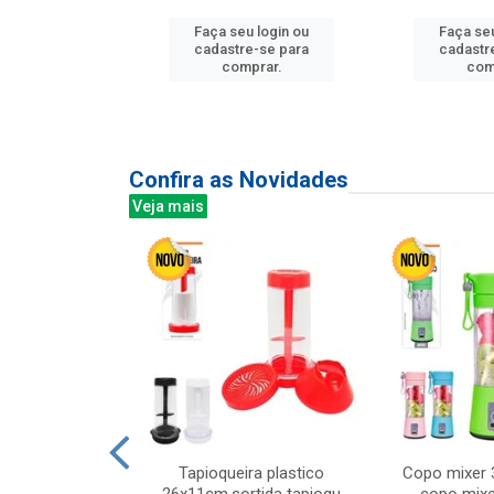
Faça seu login ou
Faça seu
u login ou
cadastre-se para
cadastr
e-se para
comprar.
com
prar.
Confira as Novidades
Veja mais
mesa cer 18cm
Tapioqueira plastico
Copo mixer 