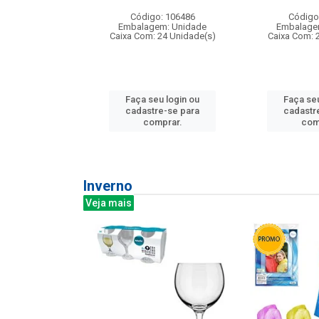
: 275814
Código: 106486
Código
m: Unidade
Embalagem: Unidade
Embalage
240 Unidade(s)
Caixa Com: 24 Unidade(s)
Caixa Com: 
u login ou
Faça seu login ou
Faça seu
e-se para
cadastre-se para
cadastr
prar.
comprar.
com
Inverno
Veja mais