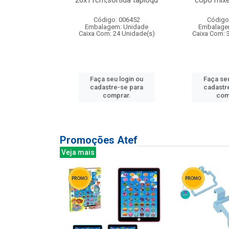
irios
26x11cm,sortida tapioqu
copo mixe
: 135177
Código: 006452
Código
m: Unidade
Embalagem: Unidade
Embalage
12 Unidade(s)
Caixa Com: 24 Unidade(s)
Caixa Com: 
u login ou
Faça seu login ou
Faça seu
e-se para
cadastre-se para
cadastr
prar.
comprar.
com
Promoções Atef
Veja mais