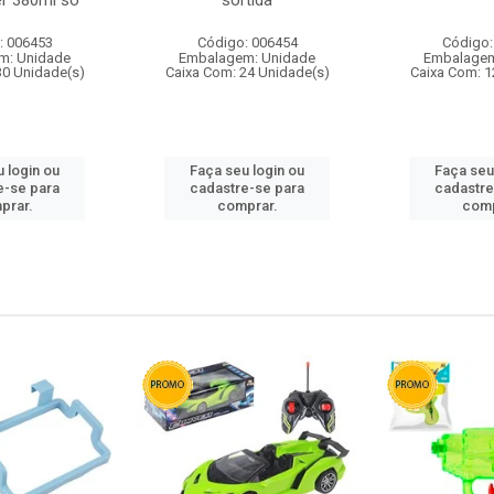
r 380ml so
sortida
: 006453
Código: 006454
Código:
m: Unidade
Embalagem: Unidade
Embalagem
30 Unidade(s)
Caixa Com: 24 Unidade(s)
Caixa Com: 1
 login ou
Faça seu login ou
Faça seu
e-se para
cadastre-se para
cadastre
prar.
comprar.
comp