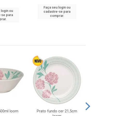
Faça seu login ou
 login ou
Faça seu 
cadastre-se para
-se para
cadastre
comprar.
rar.
comp
 500ml loom
Prato fundo cer 21,5cm
Prato raso c