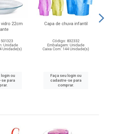
 vidro 22cm
Capa de chuva infantil
Jg prato fun
ante
diam
 501323
Código: 832332
Código:
: Unidade
Embalagem: Unidade
Embalagem
4 Unidade(s)
Caixa Com: 144 Unidade(s)
Caixa Com: 6
 login ou
Faça seu login ou
Faça seu 
-se para
cadastre-se para
cadastre
rar.
comprar.
comp