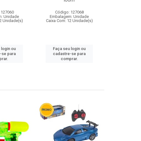
loom
 127060
Código: 127068
Código:
: Unidade
Embalagem: Unidade
Embalagem
2 Unidade(s)
Caixa Com: 12 Unidade(s)
Caixa Com: 1
 login ou
Faça seu login ou
Faça seu 
-se para
cadastre-se para
cadastre
rar.
comprar.
comp