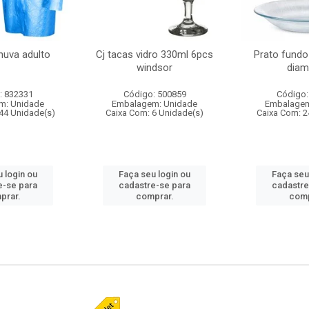
huva adulto
Cj tacas vidro 330ml 6pcs
Prato fundo
windsor
diam
: 832331
Código: 500859
Código:
m: Unidade
Embalagem: Unidade
Embalagem
44 Unidade(s)
Caixa Com: 6 Unidade(s)
Caixa Com: 2
 login ou
Faça seu login ou
Faça seu
e-se para
cadastre-se para
cadastre
prar.
comprar.
comp