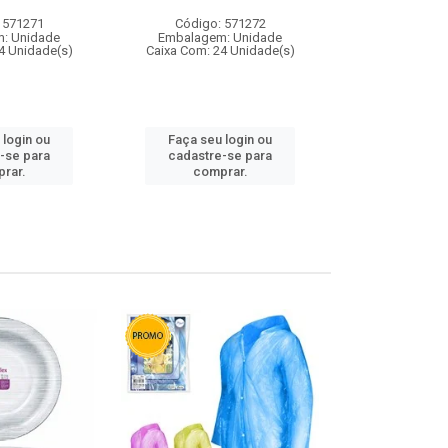
 571271
Código: 571272
Código:
: Unidade
Embalagem: Unidade
Embalagem
4 Unidade(s)
Caixa Com: 24 Unidade(s)
Caixa Com: 4
 login ou
Faça seu login ou
Faça seu 
-se para
cadastre-se para
cadastre
rar.
comprar.
comp