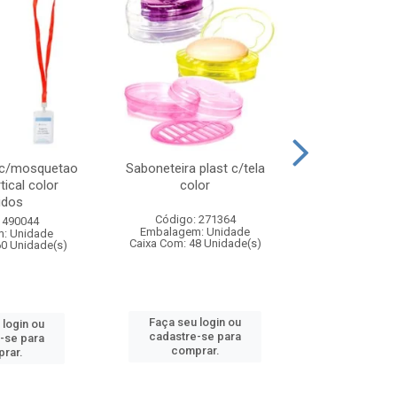
 c/mosquetao
Saboneteira plast c/tela
Prato plas
tical color
color
colo
idos
Código: 271364
Código:
 490044
Embalagem: Unidade
Embalagem
: Unidade
Caixa Com: 48 Unidade(s)
Caixa Com: 4
60 Unidade(s)
Faça seu login ou
Faça seu 
 login ou
cadastre-se para
cadastre
-se para
comprar.
comp
rar.