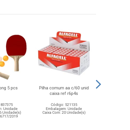
pong 5 pcs
Pilha comum aa c/60 unid
Cesto multi
caixa ref r6p4s
coruja 30
 837375
Código: 521135
Código:
: Unidade
Embalagem: Unidade
Embalagem
6 Unidade(s)
Caixa Com: 20 Unidade(s)
Caixa Com: 12
06717/2019
Inmetro: 0