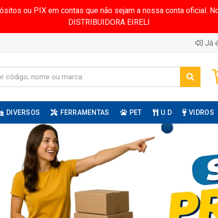
pósitos ou PIX em contas que não sejam a nossa conta oficial.
DISTRIBUIDORA EIRELI
Já é
DIVERSOS
FERRAMENTAS
PET
U.D
VIDROS