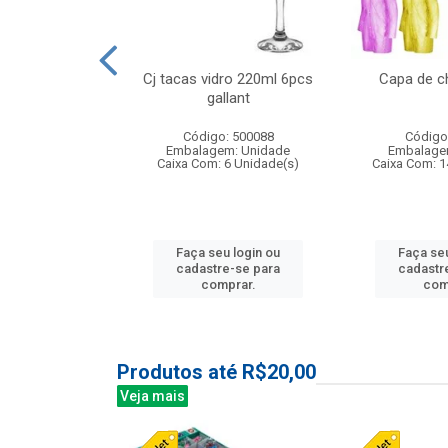
o raso 25,5cm
Cj tacas vidro 220ml 6pcs
Capa de c
e petala
gallant
: 503787
Código: 500088
Código
m: Unidade
Embalagem: Unidade
Embalage
24 Unidade(s)
Caixa Com: 6 Unidade(s)
Caixa Com: 1
u login ou
Faça seu login ou
Faça seu
e-se para
cadastre-se para
cadastr
prar.
comprar.
com
Produtos até R$20,00
Veja mais