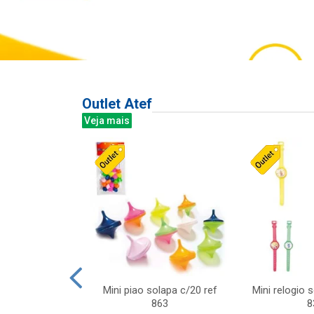
Outlet Atef
Veja mais
last c/div
Mini piao solapa c/20 ref
Mini relogio 
m ursinhos sor
863
8