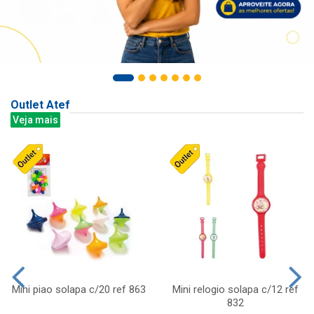
Outlet Atef
Veja mais
Mini piao solapa c/20 ref 863
Mini relogio solapa c/12 ref
832