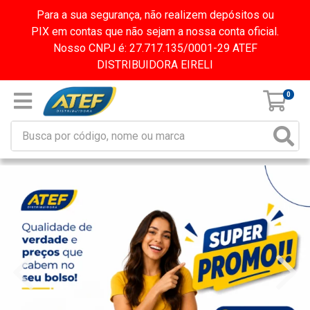
Para a sua segurança, não realizem depósitos ou
PIX em contas que não sejam a nossa conta oficial.
Nosso CNPJ é: 27.717.135/0001-29 ATEF
DISTRIBUIDORA EIRELI
0