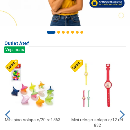
Outlet Atef
Veja mais
Mini piao solapa c/20 ref 863
Mini relogio solapa c/12 ref
832