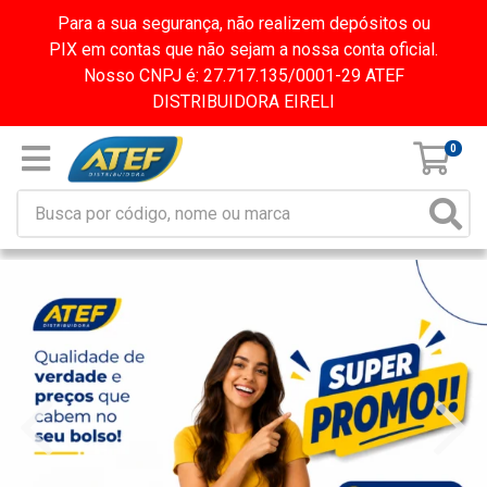
Para a sua segurança, não realizem depósitos ou
PIX em contas que não sejam a nossa conta oficial.
Nosso CNPJ é: 27.717.135/0001-29 ATEF
DISTRIBUIDORA EIRELI
0