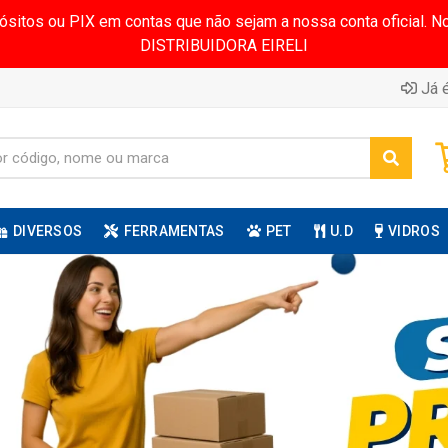
pósitos ou PIX em contas que não sejam a nossa conta oficial.
DISTRIBUIDORA EIRELI
Já é
DIVERSOS
FERRAMENTAS
PET
U.D
VIDROS