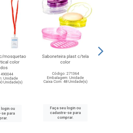
 c/mosquetao
Saboneteira plast c/tela
Prato plas
tical color
color
colo
idos
Código: 271364
Código:
 490044
Embalagem: Unidade
Embalagem
: Unidade
Caixa Com: 48 Unidade(s)
Caixa Com: 4
60 Unidade(s)
Faça seu login ou
Faça seu 
 login ou
cadastre-se para
cadastre
-se para
comprar.
comp
rar.