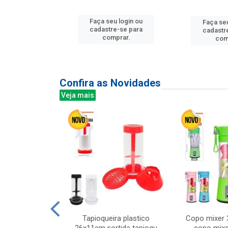
u login ou
Faça seu login ou
Faça seu
e-se para
cadastre-se para
cadastr
prar.
comprar.
com
Confira as Novidades
Veja mais
mesa cer 18cm
Tapioqueira plastico
Copo mixer 