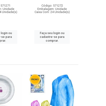
 571271
Código: 571272
Código:
: Unidade
Embalagem: Unidade
Embalagem
4 Unidade(s)
Caixa Com: 24 Unidade(s)
Caixa Com: 4
 login ou
Faça seu login ou
Faça seu 
-se para
cadastre-se para
cadastre
rar.
comprar.
comp