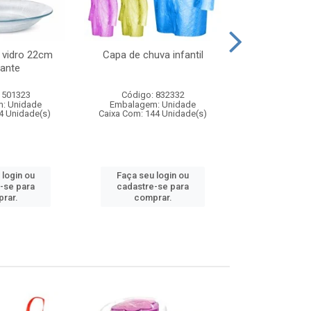
 vidro 22cm
Capa de chuva infantil
Jg prato fun
ante
diam
 501323
Código: 832332
Código:
: Unidade
Embalagem: Unidade
Embalagem
4 Unidade(s)
Caixa Com: 144 Unidade(s)
Caixa Com: 6
 login ou
Faça seu login ou
Faça seu 
-se para
cadastre-se para
cadastre
rar.
comprar.
comp