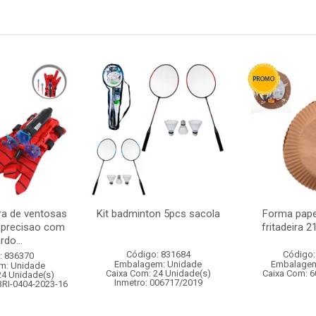
ra de ventosas
Kit badminton 5pcs sacola
Forma pape
 precisao com
fritadeira 
rdo...
Código: 831684
Código:
: 836370
Embalagem: Unidade
Embalagem
m: Unidade
Caixa Com: 24 Unidade(s)
Caixa Com: 6
24 Unidade(s)
Inmetro: 006717/2019
BRI-0404-2023-16