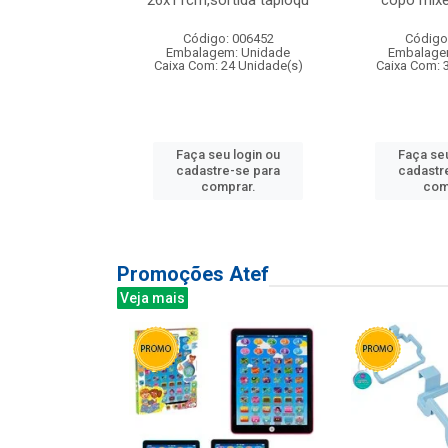
irios
26x11cm,sortida tapioqu
copo mixe
: 135177
Código: 006452
Código
m: Unidade
Embalagem: Unidade
Embalage
12 Unidade(s)
Caixa Com: 24 Unidade(s)
Caixa Com: 
u login ou
Faça seu login ou
Faça seu
e-se para
cadastre-se para
cadastr
prar.
comprar.
com
Promoções Atef
Veja mais