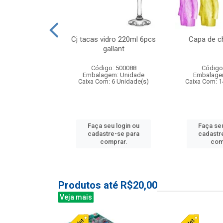
o raso 25,5cm
Cj tacas vidro 220ml 6pcs
Capa de c
e petala
gallant
: 503787
Código: 500088
Código
m: Unidade
Embalagem: Unidade
Embalage
24 Unidade(s)
Caixa Com: 6 Unidade(s)
Caixa Com: 1
u login ou
Faça seu login ou
Faça seu
e-se para
cadastre-se para
cadastr
prar.
comprar.
com
Produtos até R$20,00
Veja mais