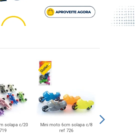
cm solapa c/20
Mini moto 6cm solapa c/8
Giro helice so
 719
ref 726
75