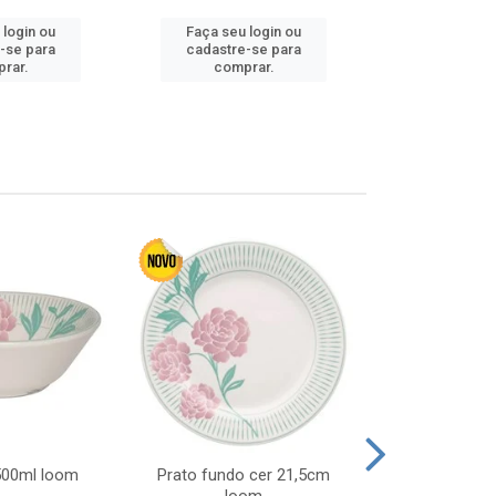
 login ou
Faça seu login ou
Faça seu 
-se para
cadastre-se para
cadastre
rar.
comprar.
comp
 500ml loom
Prato fundo cer 21,5cm
Prato raso c