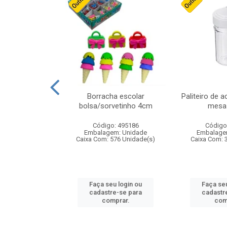
stico n.4 12cm
Borracha escolar
Paliteiro de a
bolsa/sorvetinho 4cm
mesa 
: 940550
Código: 495186
Código
m: Unidade
Embalagem: Unidade
Embalage
24 Unidade(s)
Caixa Com: 576 Unidade(s)
Caixa Com: 
u login ou
Faça seu login ou
Faça seu
e-se para
cadastre-se para
cadastr
prar.
comprar.
com