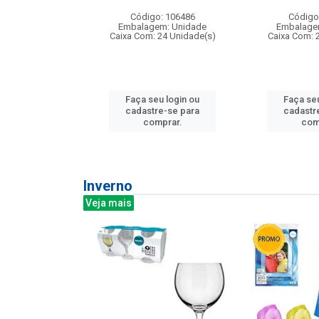
: 275814
Código: 106486
Código
m: Unidade
Embalagem: Unidade
Embalage
240 Unidade(s)
Caixa Com: 24 Unidade(s)
Caixa Com: 
u login ou
Faça seu login ou
Faça seu
e-se para
cadastre-se para
cadastr
prar.
comprar.
com
Inverno
Veja mais