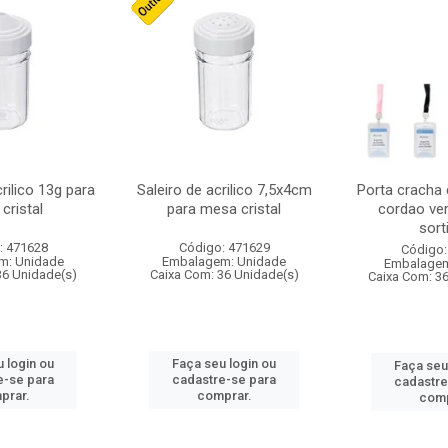
crilico 13g para
Saleiro de acrilico 7,5x4cm
Porta cracha
cristal
para mesa cristal
cordao ver
sort
: 471628
Código: 471629
Código:
m: Unidade
Embalagem: Unidade
Embalagem
36 Unidade(s)
Caixa Com: 36 Unidade(s)
Caixa Com: 3
 login ou
Faça seu login ou
Faça seu
e-se para
cadastre-se para
cadastre
prar.
comprar.
comp