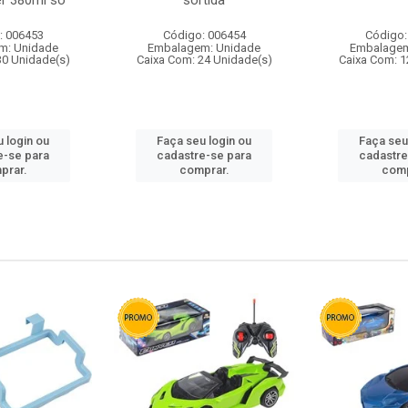
r 380ml so
sortida
: 006453
Código: 006454
Código:
m: Unidade
Embalagem: Unidade
Embalagem
30 Unidade(s)
Caixa Com: 24 Unidade(s)
Caixa Com: 1
 login ou
Faça seu login ou
Faça seu
e-se para
cadastre-se para
cadastre
prar.
comprar.
comp