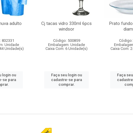
huva adulto
Cj tacas vidro 330ml 6pcs
Prato fundo
windsor
diam
: 832331
Código: 500859
Código:
m: Unidade
Embalagem: Unidade
Embalagem
44 Unidade(s)
Caixa Com: 6 Unidade(s)
Caixa Com: 2
 login ou
Faça seu login ou
Faça seu
e-se para
cadastre-se para
cadastre
prar.
comprar.
comp