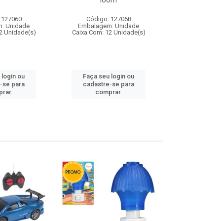
loom
 127060
Código: 127068
Código:
: Unidade
Embalagem: Unidade
Embalagem
2 Unidade(s)
Caixa Com: 12 Unidade(s)
Caixa Com: 1
 login ou
Faça seu login ou
Faça seu 
-se para
cadastre-se para
cadastre
rar.
comprar.
comp