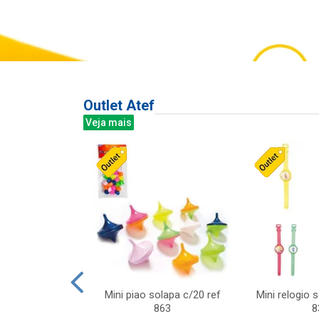
Outlet Atef
Veja mais
last c/div
Mini piao solapa c/20 ref
Mini relogio 
m ursinhos sor
863
8