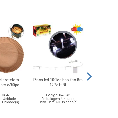
l protetora
Pisca led 100led bco frio 8m
Arvore music
21cm c/50pc
127v ft 8f
que fala)
 836423
Código: 842942
Código:
: Unidade
Embalagem: Unidade
Embalagem
0 Unidade(s)
Caixa Com: 50 Unidade(s)
Caixa Com: 3