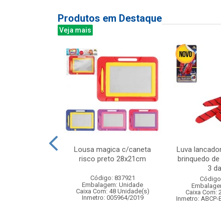
Produtos em Destaque
Veja mais
 com luminaria
Lousa magica c/caneta
Luva lancado
5x33cm
risco preto 28x21cm
brinquedo de
3 da
: 830852
Código: 837921
Código
m: Unidade
Embalagem: Unidade
Embalage
24 Unidade(s)
Caixa Com: 48 Unidade(s)
Caixa Com: 
Inmetro: 005964/2019
Inmetro: ABCP-