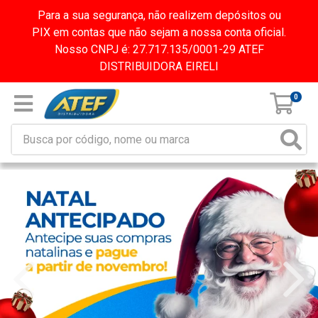
Para a sua segurança, não realizem depósitos ou
PIX em contas que não sejam a nossa conta oficial.
Nosso CNPJ é: 27.717.135/0001-29 ATEF
DISTRIBUIDORA EIRELI
0