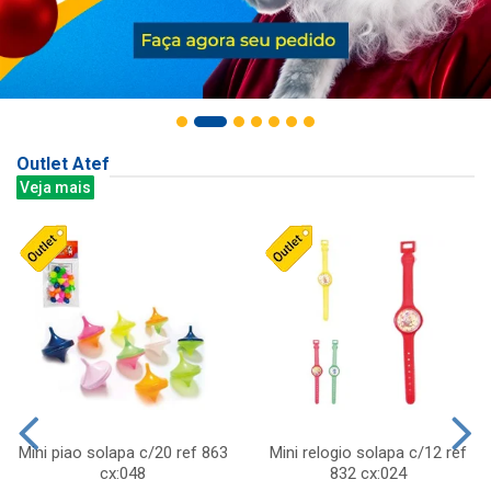
Outlet Atef
Veja mais
Mini piao solapa c/20 ref 863
Mini relogio solapa c/12 ref
cx:048
832 cx:024