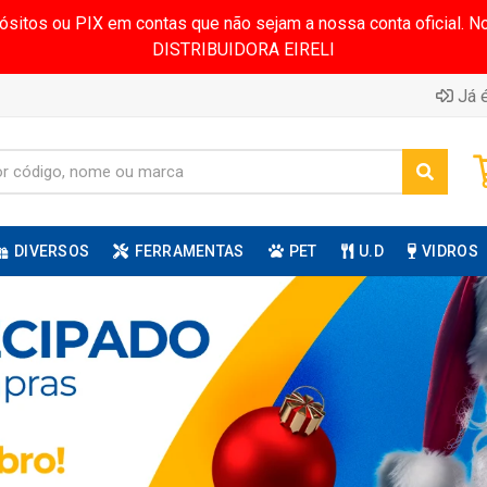
pósitos ou PIX em contas que não sejam a nossa conta oficial.
DISTRIBUIDORA EIRELI
Já é
DIVERSOS
FERRAMENTAS
PET
U.D
VIDROS