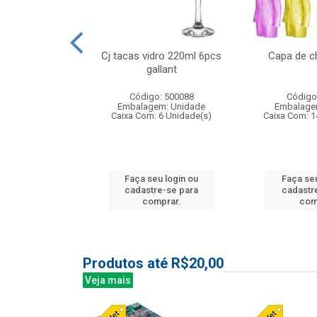
o raso 25,5cm
Cj tacas vidro 220ml 6pcs
Capa de c
e petala
gallant
: 503787
Código: 500088
Código
m: Unidade
Embalagem: Unidade
Embalage
24 Unidade(s)
Caixa Com: 6 Unidade(s)
Caixa Com: 1
u login ou
Faça seu login ou
Faça seu
e-se para
cadastre-se para
cadastr
prar.
comprar.
com
Produtos até R$20,00
Veja mais