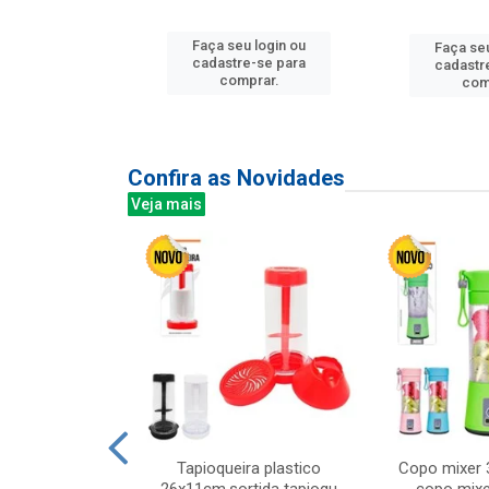
u login ou
Faça seu login ou
Faça seu
e-se para
cadastre-se para
cadastr
prar.
comprar.
com
Confira as Novidades
Veja mais
mesa cer 18cm
Tapioqueira plastico
Copo mixer 