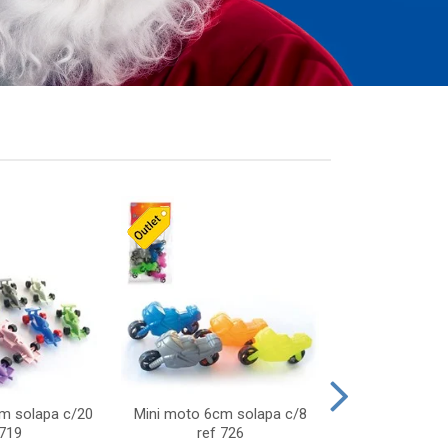
cm solapa c/20
Mini moto 6cm solapa c/8
Giro helice so
 719
ref 726
75