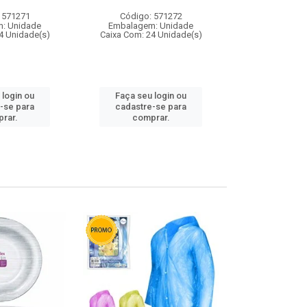
 571271
Código: 571272
Código:
: Unidade
Embalagem: Unidade
Embalagem
4 Unidade(s)
Caixa Com: 24 Unidade(s)
Caixa Com: 4
 login ou
Faça seu login ou
Faça seu 
-se para
cadastre-se para
cadastre
rar.
comprar.
comp