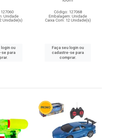
loom
 127060
Código: 127068
Código:
: Unidade
Embalagem: Unidade
Embalagem
2 Unidade(s)
Caixa Com: 12 Unidade(s)
Caixa Com: 1
 login ou
Faça seu login ou
Faça seu 
-se para
cadastre-se para
cadastre
rar.
comprar.
comp