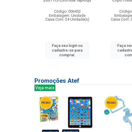
irios
26x11cm,sortida tapioqu
copo mixe
: 135177
Código: 006452
Código
m: Unidade
Embalagem: Unidade
Embalage
12 Unidade(s)
Caixa Com: 24 Unidade(s)
Caixa Com: 
u login ou
Faça seu login ou
Faça seu
e-se para
cadastre-se para
cadastr
prar.
comprar.
com
Promoções Atef
Veja mais