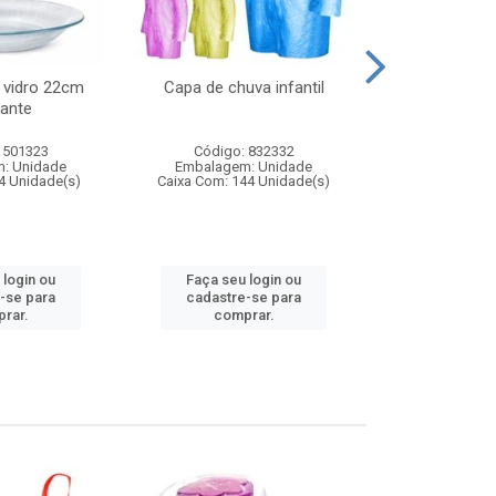
 vidro 22cm
Capa de chuva infantil
Jg prato fun
ante
diam
 501323
Código: 832332
Código:
: Unidade
Embalagem: Unidade
Embalagem
4 Unidade(s)
Caixa Com: 144 Unidade(s)
Caixa Com: 6
 login ou
Faça seu login ou
Faça seu 
-se para
cadastre-se para
cadastre
rar.
comprar.
comp