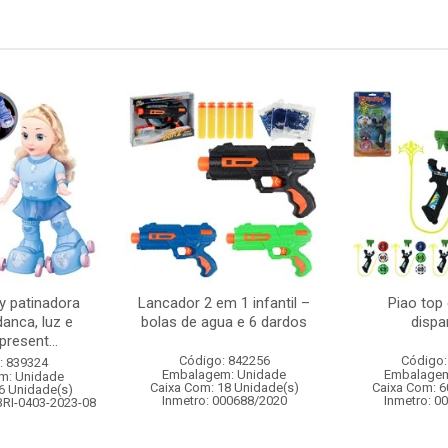
 patinadora
Lancador 2 em 1 infantil –
Piao top
danca, luz e
bolas de agua e 6 dardos
dispa
resent...
Código: 842256
Código:
: 839324
Embalagem: Unidade
Embalagem
m: Unidade
Caixa Com: 18 Unidade(s)
Caixa Com: 6
6 Unidade(s)
Inmetro: 000688/2020
Inmetro: 0
BRI-0403-2023-08