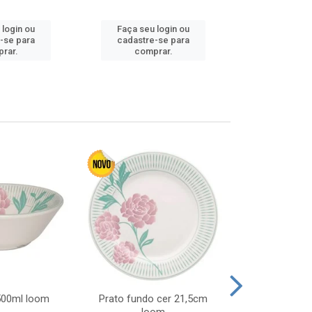
 login ou
Faça seu login ou
Faça seu 
-se para
cadastre-se para
cadastre
rar.
comprar.
comp
 500ml loom
Prato fundo cer 21,5cm
Prato raso c