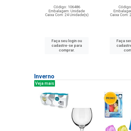
: 275814
Código: 106486
Código
m: Unidade
Embalagem: Unidade
Embalage
240 Unidade(s)
Caixa Com: 24 Unidade(s)
Caixa Com: 
u login ou
Faça seu login ou
Faça seu
e-se para
cadastre-se para
cadastr
prar.
comprar.
com
Inverno
Veja mais