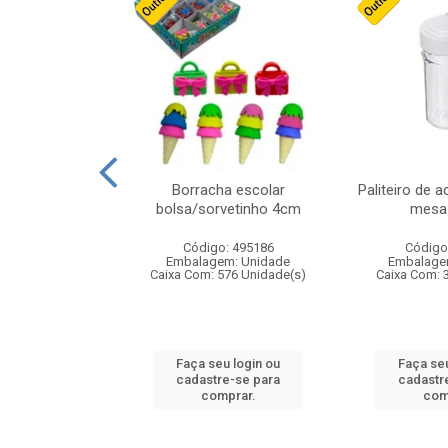
cores sortidas
Borracha escolar
Paliteiro de a
ref 130s
bolsa/sorvetinho 4cm
mesa 
: 826147
Código: 495186
Código
m: Unidade
Embalagem: Unidade
Embalage
160 Unidade(s)
Caixa Com: 576 Unidade(s)
Caixa Com: 
u login ou
Faça seu login ou
Faça seu
e-se para
cadastre-se para
cadastr
prar.
comprar.
com