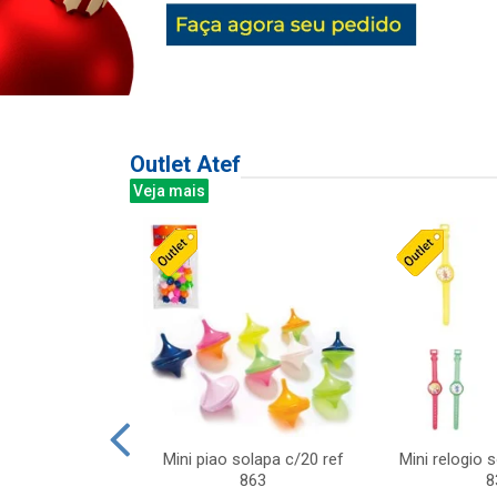
Outlet Atef
Veja mais
last c/div
Mini piao solapa c/20 ref
Mini relogio 
m ursinhos sor
863
8