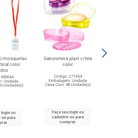
 c/mosquetao
Saboneteira plast c/tela
Prato plas
tical color
color
colo
idos
Código: 271364
Código:
 490044
Embalagem: Unidade
Embalagem
: Unidade
Caixa Com: 48 Unidade(s)
Caixa Com: 4
60 Unidade(s)
Faça seu login ou
Faça seu 
 login ou
cadastre-se para
cadastre
-se para
comprar.
comp
rar.