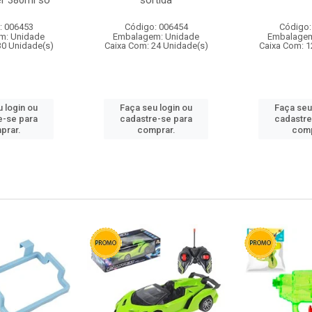
r 380ml so
sortida
: 006453
Código: 006454
Código:
m: Unidade
Embalagem: Unidade
Embalagem
30 Unidade(s)
Caixa Com: 24 Unidade(s)
Caixa Com: 1
 login ou
Faça seu login ou
Faça seu
e-se para
cadastre-se para
cadastre
prar.
comprar.
comp