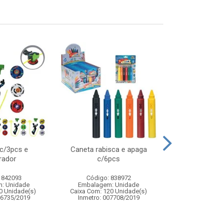
 c/3pcs e
Caneta rabisca e apaga
Kit pulseira g
rador
c/6pcs
pulseiras c
acesso
 842093
Código: 838972
Código:
: Unidade
Embalagem: Unidade
Embalagem
0 Unidade(s)
Caixa Com: 120 Unidade(s)
Caixa Com: 4
06735/2019
Inmetro: 007708/2019
Inmetro: ABCP-B