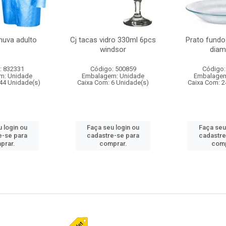
huva adulto
Cj tacas vidro 330ml 6pcs
Prato fundo
windsor
diam
: 832331
Código: 500859
Código:
m: Unidade
Embalagem: Unidade
Embalagem
44 Unidade(s)
Caixa Com: 6 Unidade(s)
Caixa Com: 2
 login ou
Faça seu login ou
Faça seu
e-se para
cadastre-se para
cadastre
prar.
comprar.
comp