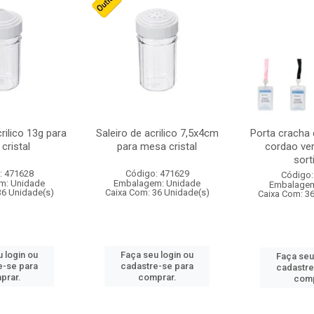
crilico 13g para
Saleiro de acrilico 7,5x4cm
Porta cracha
cristal
para mesa cristal
cordao ver
sort
: 471628
Código: 471629
Código:
m: Unidade
Embalagem: Unidade
Embalagem
36 Unidade(s)
Caixa Com: 36 Unidade(s)
Caixa Com: 3
 login ou
Faça seu login ou
Faça seu
e-se para
cadastre-se para
cadastre
prar.
comprar.
comp