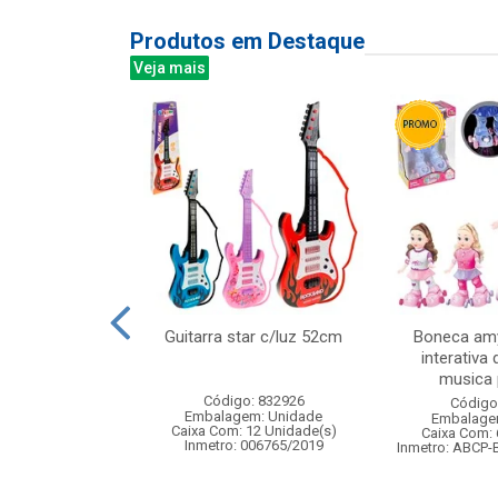
Produtos em Destaque
Veja mais
veludo 38x29cm
Guitarra star c/luz 52cm
Boneca amy
interativa 
musica p
: 830874
Código: 832926
Código
m: Unidade
Embalagem: Unidade
Embalage
120 Unidade(s)
Caixa Com: 12 Unidade(s)
Caixa Com: 
Inmetro: 006765/2019
Inmetro: ABCP-