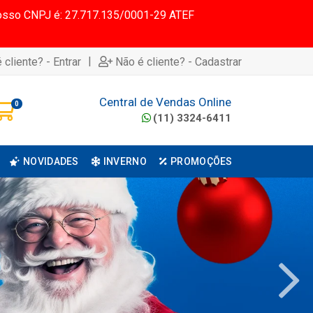
 Nosso CNPJ é: 27.717.135/0001-29 ATEF
|
 cliente? - Entrar
Não é cliente? - Cadastrar
Central de Vendas Online
0
(11) 3324-6411
NOVIDADES
INVERNO
PROMOÇÕES