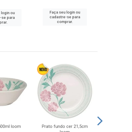
Faça seu login ou
Faça seu 
 login ou
cadastre-se para
cadastre
-se para
comprar.
comp
rar.
 500ml loom
Prato fundo cer 21,5cm
Prato raso c