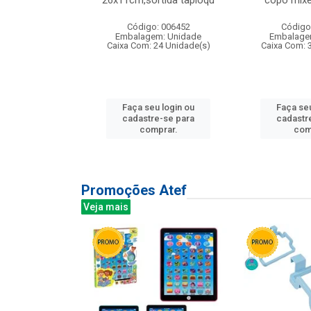
irios
26x11cm,sortida tapioqu
copo mixe
: 135177
Código: 006452
Código
m: Unidade
Embalagem: Unidade
Embalage
12 Unidade(s)
Caixa Com: 24 Unidade(s)
Caixa Com: 
u login ou
Faça seu login ou
Faça seu
e-se para
cadastre-se para
cadastr
prar.
comprar.
com
Promoções Atef
Veja mais