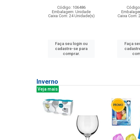
: 275814
Código: 106486
Código
m: Unidade
Embalagem: Unidade
Embalage
240 Unidade(s)
Caixa Com: 24 Unidade(s)
Caixa Com: 
u login ou
Faça seu login ou
Faça seu
e-se para
cadastre-se para
cadastr
prar.
comprar.
com
Inverno
Veja mais