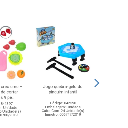
s crec crec –
Jogo quebra-gelo do
Water balloon
 de cortar
pinguim infantil
s 9 pe...
Código: 842598
Código:
 841397
Embalagem: Unidade
Embalagem
: Unidade
Caixa Com: 24 Unidade(s)
Caixa Com: 7
6 Unidade(s)
Inmetro: 006747/2019
Inmetro: 0
08780/2019