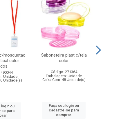
 c/mosquetao
Saboneteira plast c/tela
Prato plas
tical color
color
colo
idos
Código: 271364
Código:
 490044
Embalagem: Unidade
Embalagem
: Unidade
Caixa Com: 48 Unidade(s)
Caixa Com: 4
60 Unidade(s)
Faça seu login ou
Faça seu 
 login ou
cadastre-se para
cadastre
-se para
comprar.
comp
rar.