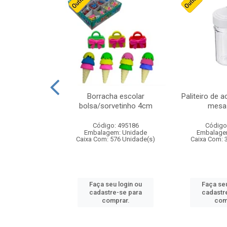
cores sortidas
Borracha escolar
Paliteiro de a
ref 130s
bolsa/sorvetinho 4cm
mesa 
: 826147
Código: 495186
Código
m: Unidade
Embalagem: Unidade
Embalage
160 Unidade(s)
Caixa Com: 576 Unidade(s)
Caixa Com: 
u login ou
Faça seu login ou
Faça seu
e-se para
cadastre-se para
cadastr
prar.
comprar.
com