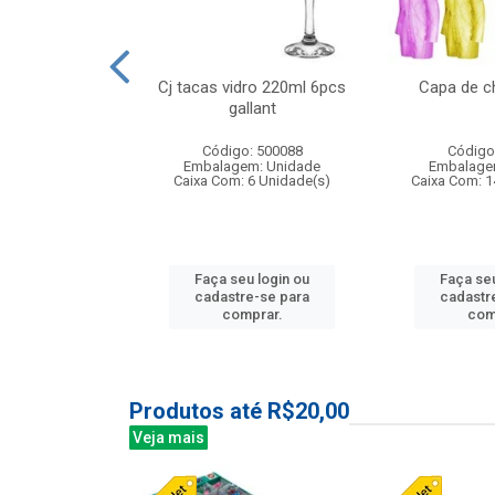
o raso 25,5cm
Cj tacas vidro 220ml 6pcs
Capa de c
e petala
gallant
: 503787
Código: 500088
Código
m: Unidade
Embalagem: Unidade
Embalage
24 Unidade(s)
Caixa Com: 6 Unidade(s)
Caixa Com: 1
u login ou
Faça seu login ou
Faça seu
e-se para
cadastre-se para
cadastr
prar.
comprar.
com
Produtos até R$20,00
Veja mais