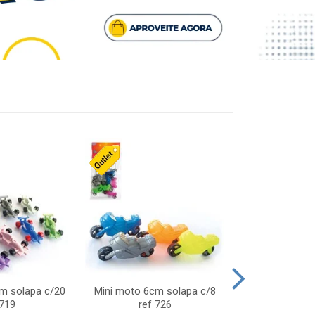
cm solapa c/20
Mini moto 6cm solapa c/8
Giro helice so
 719
ref 726
75