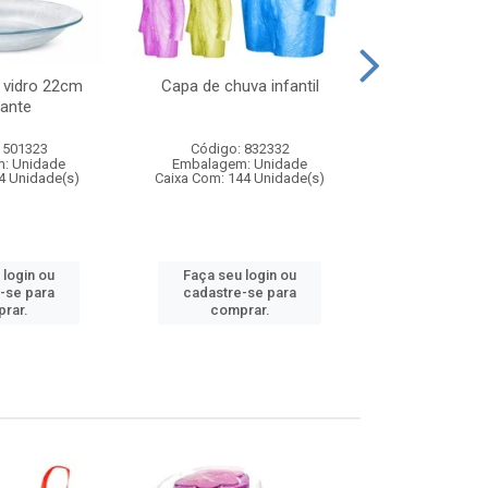
 vidro 22cm
Capa de chuva infantil
Jg prato fun
ante
diam
 501323
Código: 832332
Código:
: Unidade
Embalagem: Unidade
Embalagem
4 Unidade(s)
Caixa Com: 144 Unidade(s)
Caixa Com: 6
 login ou
Faça seu login ou
Faça seu 
-se para
cadastre-se para
cadastre
rar.
comprar.
comp