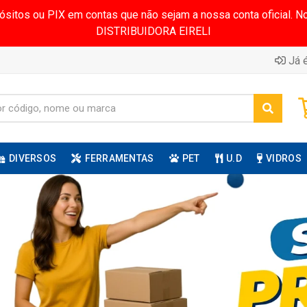
pósitos ou PIX em contas que não sejam a nossa conta oficial.
DISTRIBUIDORA EIRELI
Já é
DIVERSOS
FERRAMENTAS
PET
U.D
VIDROS