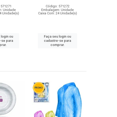
 571271
Código: 571272
Código:
: Unidade
Embalagem: Unidade
Embalagem
4 Unidade(s)
Caixa Com: 24 Unidade(s)
Caixa Com: 4
 login ou
Faça seu login ou
Faça seu 
-se para
cadastre-se para
cadastre
rar.
comprar.
comp