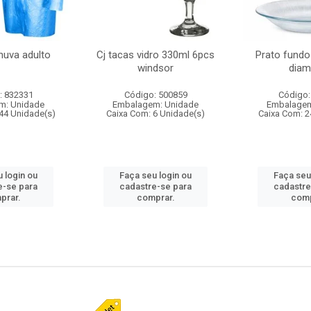
huva adulto
Cj tacas vidro 330ml 6pcs
Prato fundo
windsor
diam
: 832331
Código: 500859
Código:
m: Unidade
Embalagem: Unidade
Embalagem
44 Unidade(s)
Caixa Com: 6 Unidade(s)
Caixa Com: 2
 login ou
Faça seu login ou
Faça seu
e-se para
cadastre-se para
cadastre
prar.
comprar.
comp