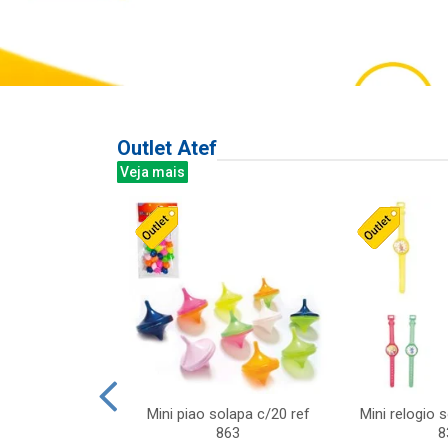
Outlet Atef
Veja mais
last c/div
Mini piao solapa c/20 ref
Mini relogio 
m ursinhos sor
863
8