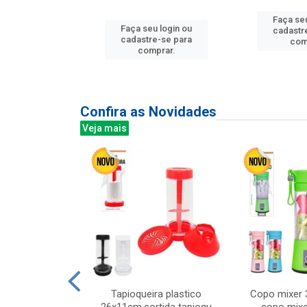
u login ou
Faça seu
Faça seu login ou
e-se para
cadastr
cadastre-se para
prar.
com
comprar.
Confira as Novidades
Veja mais
mesa cer 18cm
Tapioqueira plastico
Copo mixer 