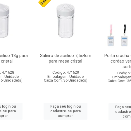
crilico 13g para
Saleiro de acrilico 7,5x4cm
Porta cracha
cristal
para mesa cristal
cordao ver
sort
: 471628
Código: 471629
Código:
m: Unidade
Embalagem: Unidade
Embalagem
36 Unidade(s)
Caixa Com: 36 Unidade(s)
Caixa Com: 3
 login ou
Faça seu login ou
Faça seu
e-se para
cadastre-se para
cadastre
prar.
comprar.
comp