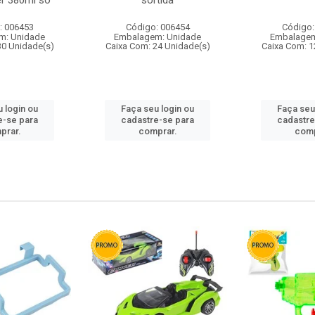
r 380ml so
sortida
: 006453
Código: 006454
Código:
m: Unidade
Embalagem: Unidade
Embalagem
30 Unidade(s)
Caixa Com: 24 Unidade(s)
Caixa Com: 1
 login ou
Faça seu login ou
Faça seu
e-se para
cadastre-se para
cadastre
prar.
comprar.
comp