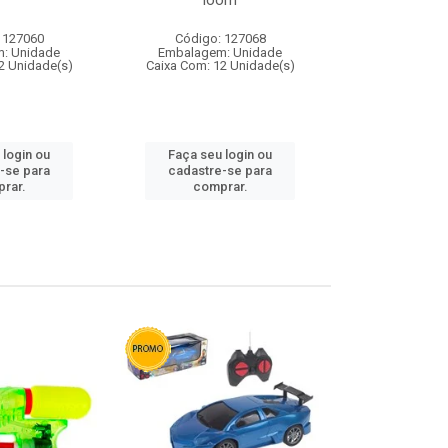
loom
 127060
Código: 127068
Código:
: Unidade
Embalagem: Unidade
Embalagem
2 Unidade(s)
Caixa Com: 12 Unidade(s)
Caixa Com: 1
 login ou
Faça seu login ou
Faça seu 
-se para
cadastre-se para
cadastre
rar.
comprar.
comp