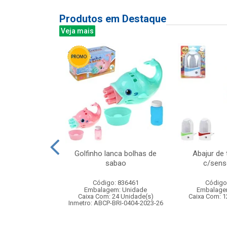
Produtos em Destaque
Veja mais
re madeira
Golfinho lanca bolhas de
Abajur de
tes 16x10cm
sabao
c/senso
: 841731
Código: 836461
Código
m: Unidade
Embalagem: Unidade
Embalage
48 Unidade(s)
Caixa Com: 24 Unidade(s)
Caixa Com: 1
Inmetro: ABCP-BRI-0404-2023-26