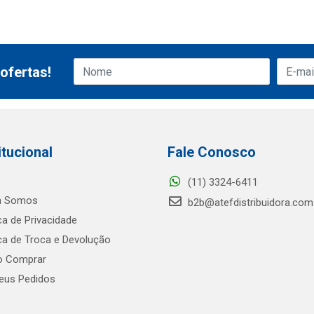
ofertas!
itucional
Fale Conosco
(11) 3324-6411
 Somos
b2b@atefdistribuidora.com
ica de Privacidade
ica de Troca e Devolução
 Comprar
us Pedidos