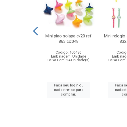
o f1 5cm solapa
Mini piao solapa c/20 ref
Mini relogio
ref 719 cx:048
863 cx:048
832
digo: 571271
Código: 106486
Códig
agem: Unidade
Embalagem: Unidade
Embalag
om: 24 Unidade(s)
Caixa Com: 24 Unidade(s)
Caixa Com:
 seu login ou
Faça seu login ou
Faça se
astre-se para
cadastre-se para
cadast
comprar.
comprar.
co