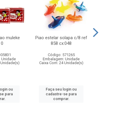
lao muleke
Piao estelar solapa c/8 ref
Carrinho f1 5c
10
858 cx:048
c/20 ref 719 
305831
Código: 571265
Código: 571
 Unidade
Embalagem: Unidade
Embalagem: U
 Unidade(s)
Caixa Com: 24 Unidade(s)
Caixa Com: 24 Un
login ou
Faça seu login ou
Faça seu log
se para
cadastre-se para
cadastre-se 
ar.
comprar.
comprar