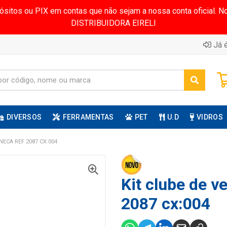
pósitos ou PIX em contas que não sejam a nossa conta oficial.
DISTRIBUIDORA EIRELI
Já é
DIVERSOS
FERRAMENTAS
PET
U.D
VIDROS
NECA REF 2087 CX:004
Kit clube de v
2087 cx:004