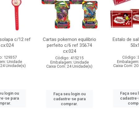
 solapa c/12 ref
Cartas pokemon equilibrio
Estalo de sa
 cx:024
perfeito c/6 ref 35674
50x
cx:024
o: 129357
Código: 
Código: 415215
em: Unidade
Embalagem:
Embalagem: Unidade
 24 Unidade(s)
Caixa Com: 20
Caixa Com: 24 Unidade(s)
u login ou
Faça seu 
Faça seu login ou
re-se para
cadastre-
cadastre-se para
mprar.
compr
comprar.