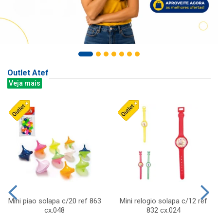
Outlet Atef
Veja mais
Mini piao solapa c/20 ref 863
Mini relogio solapa c/12 ref
cx:048
832 cx:024