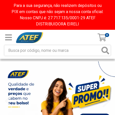
Para a sua segurança, não realizem depósitos ou
PIX em contas que não sejam a nossa conta oficial.
Nosso CNPJ é: 27.717.135/0001-29 ATEF
DISTRIBUIDORA EIRELI
0